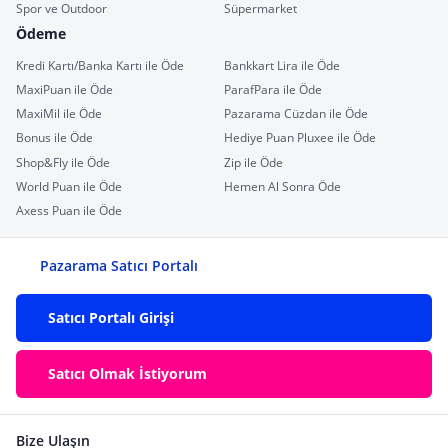
Spor ve Outdoor
Süpermarket
Ödeme
Kredi Kartı/Banka Kartı ile Öde
Bankkart Lira ile Öde
MaxiPuan ile Öde
ParafPara ile Öde
MaxiMil ile Öde
Pazarama Cüzdan ile Öde
Bonus ile Öde
Hediye Puan Pluxee ile Öde
Shop&Fly ile Öde
Zip ile Öde
World Puan ile Öde
Hemen Al Sonra Öde
Axess Puan ile Öde
Pazarama Satıcı Portalı
Satıcı Portalı Girişi
Satıcı Olmak İstiyorum
Bize Ulaşın