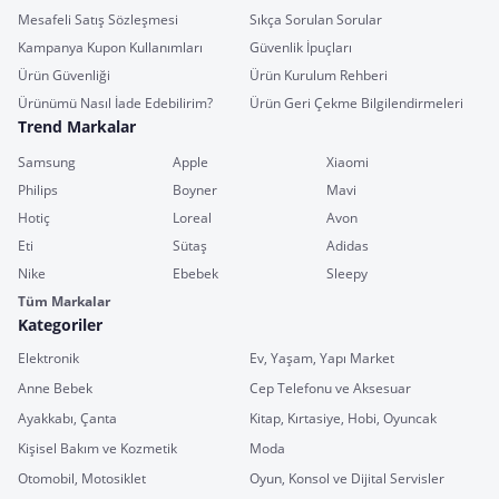
Mesafeli Satış Sözleşmesi
Sıkça Sorulan Sorular
Kampanya Kupon Kullanımları
Güvenlik İpuçları
Ürün Güvenliği
Ürün Kurulum Rehberi
Ürünümü Nasıl İade Edebilirim?
Ürün Geri Çekme Bilgilendirmeleri
Trend Markalar
Samsung
Apple
Xiaomi
Philips
Boyner
Mavi
Hotiç
Loreal
Avon
Eti
Sütaş
Adidas
Nike
Ebebek
Sleepy
Tüm Markalar
Kategoriler
Elektronik
Ev, Yaşam, Yapı Market
Anne Bebek
Cep Telefonu ve Aksesuar
Ayakkabı, Çanta
Kitap, Kırtasiye, Hobi, Oyuncak
Kişisel Bakım ve Kozmetik
Moda
Otomobil, Motosiklet
Oyun, Konsol ve Dijital Servisler