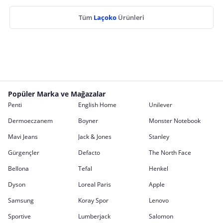
Tüm
Laçoko
Ürünleri
Popüler Marka ve Mağazalar
Penti
English Home
Unilever
Dermoeczanem
Boyner
Monster Notebook
Mavi Jeans
Jack & Jones
Stanley
Gürgençler
Defacto
The North Face
Bellona
Tefal
Henkel
Dyson
Loreal Paris
Apple
Samsung
Koray Spor
Lenovo
Sportive
Lumberjack
Salomon