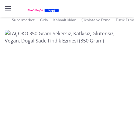
Yeni
Plus'ı Keşfet
Süpermarket
Gıda
Kahvaltılıklar
Çikolata ve Ezme
Fıstık Ezm