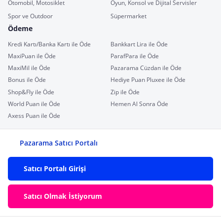
Otomobil, Motosiklet
Oyun, Konsol ve Dijital Servisler
Spor ve Outdoor
Süpermarket
Ödeme
Kredi Kartı/Banka Kartı ile Öde
Bankkart Lira ile Öde
MaxiPuan ile Öde
ParafPara ile Öde
MaxiMil ile Öde
Pazarama Cüzdan ile Öde
Bonus ile Öde
Hediye Puan Pluxee ile Öde
Shop&Fly ile Öde
Zip ile Öde
World Puan ile Öde
Hemen Al Sonra Öde
Axess Puan ile Öde
Pazarama Satıcı Portalı
Satıcı Portalı Girişi
Satıcı Olmak İstiyorum