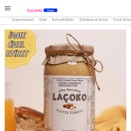
Yeni
Plus'ı Keşfet
Süpermarket
Gıda
Kahvaltılıklar
Çikolata ve Ezme
Fıstık Ezm