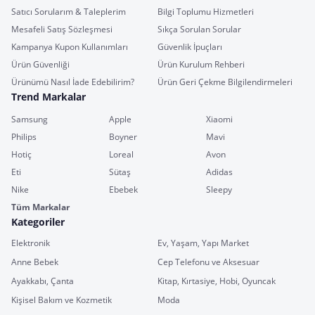
Satıcı Sorularım & Taleplerim
Bilgi Toplumu Hizmetleri
Mesafeli Satış Sözleşmesi
Sıkça Sorulan Sorular
Kampanya Kupon Kullanımları
Güvenlik İpuçları
Ürün Güvenliği
Ürün Kurulum Rehberi
Ürünümü Nasıl İade Edebilirim?
Ürün Geri Çekme Bilgilendirmeleri
Trend Markalar
Samsung
Apple
Xiaomi
Philips
Boyner
Mavi
Hotiç
Loreal
Avon
Eti
Sütaş
Adidas
Nike
Ebebek
Sleepy
Tüm Markalar
Kategoriler
Elektronik
Ev, Yaşam, Yapı Market
Anne Bebek
Cep Telefonu ve Aksesuar
Ayakkabı, Çanta
Kitap, Kırtasiye, Hobi, Oyuncak
Kişisel Bakım ve Kozmetik
Moda