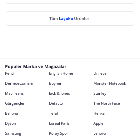
Tüm
Laçoko
Ürünleri
Popüler Marka ve Mağazalar
Penti
English Home
Unilever
Dermoeczanem
Boyner
Monster Notebook
Mavi Jeans
Jack & Jones
Stanley
Gürgençler
Defacto
The North Face
Bellona
Tefal
Henkel
Dyson
Loreal Paris
Apple
Samsung
Koray Spor
Lenovo