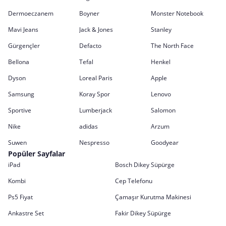
Dermoeczanem
Boyner
Monster Notebook
Mavi Jeans
Jack & Jones
Stanley
Gürgençler
Defacto
The North Face
Bellona
Tefal
Henkel
Dyson
Loreal Paris
Apple
Samsung
Koray Spor
Lenovo
Sportive
Lumberjack
Salomon
Nike
adidas
Arzum
Suwen
Nespresso
Goodyear
Popüler Sayfalar
iPad
Bosch Dikey Süpürge
Kombi
Cep Telefonu
Ps5 Fiyat
Çamaşır Kurutma Makinesi
Ankastre Set
Fakir Dikey Süpürge