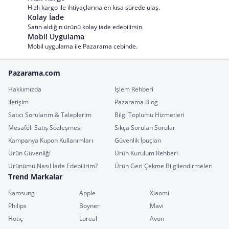
Hızlı kargo ile ihtiyaçlarına en kısa sürede ulaş.
Kolay İade
Satın aldığın ürünü kolay iade edebilirsin.
Mobil Uygulama
Mobil uygulama ile Pazarama cebinde.
Pazarama.com
Hakkımızda
İşlem Rehberi
İletişim
Pazarama Blog
Satıcı Sorularım & Taleplerim
Bilgi Toplumu Hizmetleri
Mesafeli Satış Sözleşmesi
Sıkça Sorulan Sorular
Kampanya Kupon Kullanımları
Güvenlik İpuçları
Ürün Güvenliği
Ürün Kurulum Rehberi
Ürünümü Nasıl İade Edebilirim?
Ürün Geri Çekme Bilgilendirmeleri
Trend Markalar
Samsung
Apple
Xiaomi
Philips
Boyner
Mavi
Hotiç
Loreal
Avon