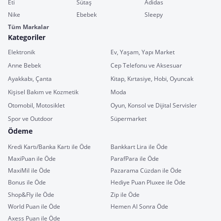
Eti
Sütaş
Adidas
Nike
Ebebek
Sleepy
Tüm Markalar
Kategoriler
Elektronik
Ev, Yaşam, Yapı Market
Anne Bebek
Cep Telefonu ve Aksesuar
Ayakkabı, Çanta
Kitap, Kırtasiye, Hobi, Oyuncak
Kişisel Bakım ve Kozmetik
Moda
Otomobil, Motosiklet
Oyun, Konsol ve Dijital Servisler
Spor ve Outdoor
Süpermarket
Ödeme
Kredi Kartı/Banka Kartı ile Öde
Bankkart Lira ile Öde
MaxiPuan ile Öde
ParafPara ile Öde
MaxiMil ile Öde
Pazarama Cüzdan ile Öde
Bonus ile Öde
Hediye Puan Pluxee ile Öde
Shop&Fly ile Öde
Zip ile Öde
World Puan ile Öde
Hemen Al Sonra Öde
Axess Puan ile Öde