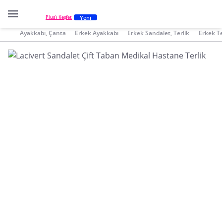
Yeni
Plus'ı Keşfet
Ayakkabı, Çanta
Erkek Ayakkabı
Erkek Sandalet, Terlik
Erkek Te