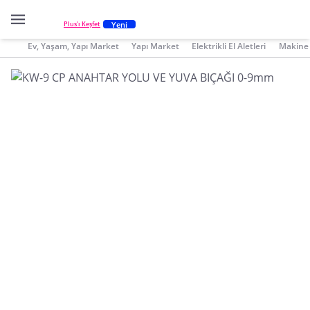
Yeni
Plus'ı Keşfet
Ev, Yaşam, Yapı Market
Yapı Market
Elektrikli El Aletleri
Makine 