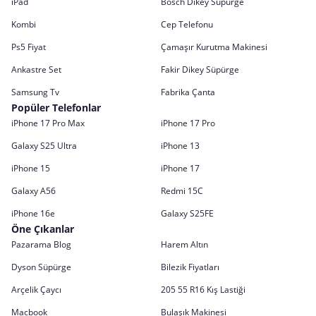
iPad
Bosch Dikey Süpürge
Kombi
Cep Telefonu
Ps5 Fiyat
Çamaşır Kurutma Makinesi
Ankastre Set
Fakir Dikey Süpürge
Samsung Tv
Fabrika Çanta
Popüler Telefonlar
iPhone 17 Pro Max
iPhone 17 Pro
Galaxy S25 Ultra
iPhone 13
iPhone 15
iPhone 17
Galaxy A56
Redmi 15C
iPhone 16e
Galaxy S25FE
Öne Çıkanlar
Pazarama Blog
Harem Altın
Dyson Süpürge
Bilezik Fiyatları
Arçelik Çaycı
205 55 R16 Kış Lastiği
Macbook
Bulaşık Makinesi