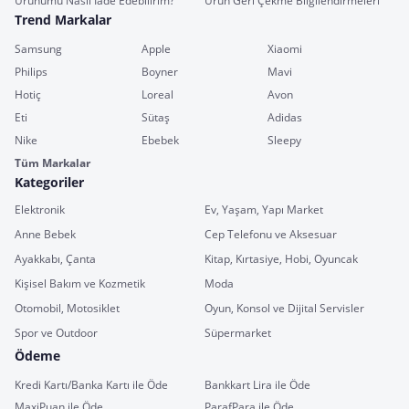
Ürünümü Nasıl İade Edebilirim?
Ürün Geri Çekme Bilgilendirmeleri
Trend Markalar
Samsung
Apple
Xiaomi
Philips
Boyner
Mavi
Hotiç
Loreal
Avon
Eti
Sütaş
Adidas
Nike
Ebebek
Sleepy
Tüm Markalar
Kategoriler
Elektronik
Ev, Yaşam, Yapı Market
Anne Bebek
Cep Telefonu ve Aksesuar
Ayakkabı, Çanta
Kitap, Kırtasiye, Hobi, Oyuncak
Kişisel Bakım ve Kozmetik
Moda
Otomobil, Motosiklet
Oyun, Konsol ve Dijital Servisler
Spor ve Outdoor
Süpermarket
Ödeme
Kredi Kartı/Banka Kartı ile Öde
Bankkart Lira ile Öde
MaxiPuan ile Öde
ParafPara ile Öde