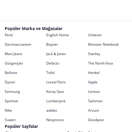
Popüler Marka ve Mağazalar
Penti
English Home
Unilever
Dermoeczanem
Boyner
Monster Notebook
Mavi Jeans
Jack & Jones
Stanley
Gürgençler
Defacto
The North Face
Bellona
Tefal
Henkel
Dyson
Loreal Paris
Apple
Samsung
Koray Spor
Lenovo
Sportive
Lumberjack
Salomon
Nike
adidas
Arzum
Suwen
Nespresso
Goodyear
Popüler Sayfalar