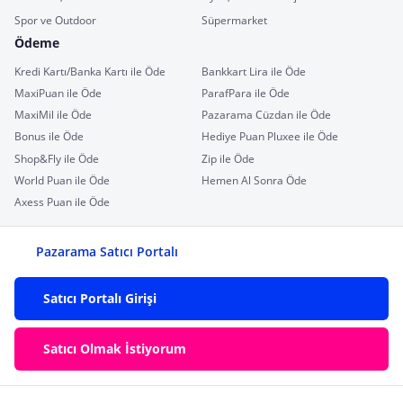
Spor ve Outdoor
Süpermarket
Ödeme
Kredi Kartı/Banka Kartı ile Öde
Bankkart Lira ile Öde
MaxiPuan ile Öde
ParafPara ile Öde
MaxiMil ile Öde
Pazarama Cüzdan ile Öde
Bonus ile Öde
Hediye Puan Pluxee ile Öde
Shop&Fly ile Öde
Zip ile Öde
World Puan ile Öde
Hemen Al Sonra Öde
Axess Puan ile Öde
Pazarama Satıcı Portalı
Satıcı Portalı Girişi
Satıcı Olmak İstiyorum