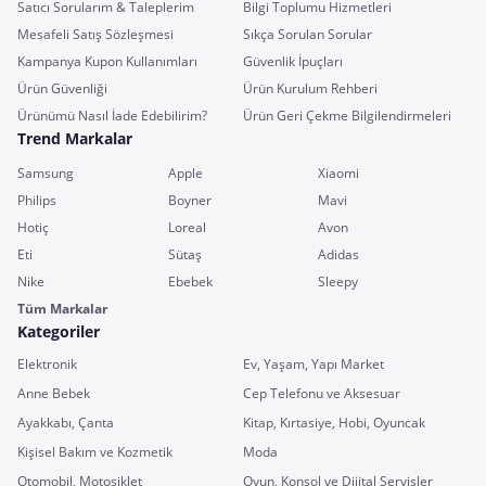
Satıcı Sorularım & Taleplerim
Bilgi Toplumu Hizmetleri
Mesafeli Satış Sözleşmesi
Sıkça Sorulan Sorular
Kampanya Kupon Kullanımları
Güvenlik İpuçları
Ürün Güvenliği
Ürün Kurulum Rehberi
Ürünümü Nasıl İade Edebilirim?
Ürün Geri Çekme Bilgilendirmeleri
Trend Markalar
Samsung
Apple
Xiaomi
Philips
Boyner
Mavi
Hotiç
Loreal
Avon
Eti
Sütaş
Adidas
Nike
Ebebek
Sleepy
Tüm Markalar
Kategoriler
Elektronik
Ev, Yaşam, Yapı Market
Anne Bebek
Cep Telefonu ve Aksesuar
Ayakkabı, Çanta
Kitap, Kırtasiye, Hobi, Oyuncak
Kişisel Bakım ve Kozmetik
Moda
Otomobil, Motosiklet
Oyun, Konsol ve Dijital Servisler