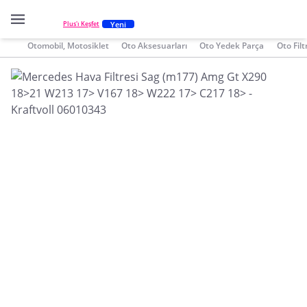
Yeni
Plus'ı Keşfet
Otomobil, Motosiklet
Oto Aksesuarları
Oto Yedek Parça
Oto Filt