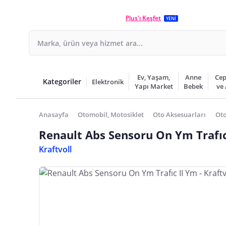
Plus'ı Keşfet
YENİ
Ev, Yaşam,
Anne
Cep
Kategoriler
Elektronik
Yapı Market
Bebek
ve
Anasayfa
Otomobil, Motosiklet
Oto Aksesuarları
Oto
Renault Abs Sensoru On Ym Trafıc
Kraftvoll