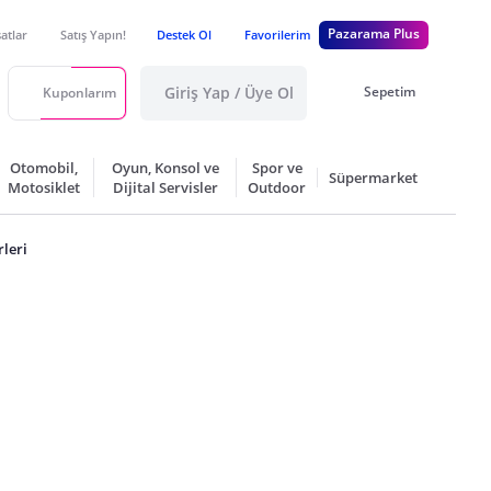
Pazarama Plus
satlar
Satış Yapın!
Destek Ol
Favorilerim
Giriş Yap / Üye Ol
Sepetim
Kuponlarım
Otomobil,
Oyun, Konsol ve
Spor ve
Süpermarket
Motosiklet
Dijital Servisler
Outdoor
rleri