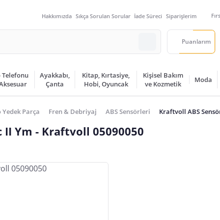
Fır
Hakkımızda
Sıkça Sorulan Sorular
İade Süreci
Siparişlerim
Puanlarım
 Telefonu
Ayakkabı,
Kitap, Kırtasiye,
Kişisel Bakım
Moda
 Aksesuar
Çanta
Hobi, Oyuncak
ve Kozmetik
 Yedek Parça
Fren & Debriyaj
ABS Sensörleri
Kraftvoll ABS Sensö
 II Ym - Kraftvoll 05090050