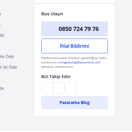
Bize Ulaşın
e
e
0850 724 79 76
Öde
İhlal Bildirimi
ile Öde
Platformumuzdaki ürünlerin güvenliğine ilişkin
sorularınızı
urunguvenligi@pazarama.com
e ile Öde
adresine iletebilirsiniz.
Bizi Takip Edin
de
Pazarama Blog