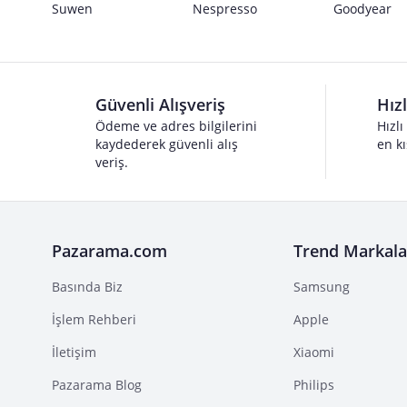
Suwen
Nespresso
Goodyear
Güvenli Alışveriş
Hız
Ödeme ve adres bilgilerini
Hızlı
kaydederek güvenli alış
en kı
veriş.
Pazarama.com
Trend Markala
Basında Biz
Samsung
İşlem Rehberi
Apple
İletişim
Xiaomi
Pazarama Blog
Philips