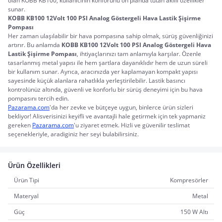
olan KOBB KB100, kullanıcının konforunu ön planda tutan akıllı özellikler 
sunar.
KOBB KB100 12Volt 100 PSI Analog Göstergeli Hava Lastik Şişirme 
Pompası
Her zaman ulaşılabilir bir hava pompasına sahip olmak, sürüş güvenliğinizi 
artırır. Bu anlamda 
KOBB KB100 12Volt 100 PSI Analog Göstergeli Hava 
Lastik Şişirme Pompası
, ihtiyaçlarınızı tam anlamıyla karşılar. Özenle 
tasarlanmış metal yapısı ile hem şartlara dayanıklıdır hem de uzun süreli 
bir kullanım sunar. Ayrıca, aracınızda yer kaplamayan kompakt yapısı 
sayesinde küçük alanlara rahatlıkla yerleştirilebilir. Lastik basıncı 
kontrolünüz altında, güvenli ve konforlu bir sürüş deneyimi için bu hava 
pompasını tercih edin.
Pazarama.com
'da her zevke ve bütçeye uygun, binlerce ürün sizleri 
bekliyor! Alisverisinizi keyifli ve avantajli hale getirmek için tek yapmaniz 
gereken 
Pazarama.com
'u ziyaret etmek. Hizli ve güvenilir teslimat 
seçenekleriyle, aradiginiz her seyi bulabilirsiniz.
Ürün Özellikleri
Ürün Tipi
Kompresörler
Materyal
Metal
Güç
150 W Altı