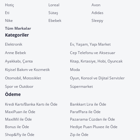
Hotiç
Loreal
Avon
Eti
Sütaş
Adidas
Nike
Ebebek
Sleepy
Tüm Markalar
Kategoriler
Elektronik
Ev, Yaşam, Yapı Market
Anne Bebek
Cep Telefonu ve Aksesuar
Ayakkabı, Çanta
Kitap, Kırtasiye, Hobi, Oyuncak
Kişisel Bakım ve Kozmetik
Moda
Otomobil, Motosiklet
Oyun, Konsol ve Dijital Servisler
Spor ve Outdoor
Süpermarket
Ödeme
Kredi Kartı/Banka Kartı ile Öde
Bankkart Lira ile Öde
MaxiPuan ile Öde
ParafPara ile Öde
MaxiMil ile Öde
Pazarama Cüzdan ile Öde
Bonus ile Öde
Hediye Puan Pluxee ile Öde
Shop&Fly ile Öde
Zip ile Öde