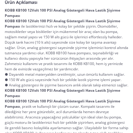
Ürün Açıklaması
KOBB KB100 12Volt 100 PSI Analog Göstergeli Hava Lastik Şişirme 
Pompası
KOBB KB100 12Volt 100 PSI Analog Göstergeli Hava Lastik Şişirme 
Pompası
 ile lastiklerinizi hızlı ve kolay bir şekilde şişirin. Otomobiller, 
motosikletler veya bisikletler için mükemmel bir araç olan bu pompa, 
sağlam metal yapısı ve 150 W altı gücü ile işlerinizi effortlessly halleder. 
Düşük tank hacmi (10 lt altı) sayesinde size kolay bir taşıma avantajı 
sağlar. Ürün, analog göstergesi sayesinde şişirme işleminizi kontrol altında 
tutmanıza yardımcı olur. KOBB KB100 hava pompası, taşınabilirliği ve 
kullanıcı dostu yapısıyla her sürücünün ihtiyaçları arasında yer alır. 
Zahmetsiz kullanımı ve pratik tasarımı ile KOBB KB100, hem iş yerinizde 
hem de evinizde vazgeçilmez bir yardımcıdır.
● Dayanıklı metal materyalden üretilmiştir, uzun ömürlü kullanım sağlar.
● 150 W altı gücü sayesinde hızlı bir şekilde lastik şişirme işlemi yapar.
● Analog göstergesi ile şişirme basıncını anlık olarak takip etmenizi sağlar.
KOBB KB100 12Volt 100 PSI Analog Göstergeli Hava Lastik Şişirme 
Pompası
KOBB KB100 12Volt 100 PSI Analog Göstergeli Hava Lastik Şişirme 
Pompası
, pratik ve kullanışlı bir çözüm sunar. Kompakt tasarımı ile 
dilediğiniz her yere götürebilir, acil durumlarda hemen devreye 
alabilirsiniz. Aracınıza yapacağınız yolculuklar için ideal olan bu pompa, 
güçlü motoru ile lastiklerinizi hızlı bir şekilde şişirirken, analog göstergesi 
ile gerekli basıncı kolaylıkla ayarlamanızı sağlar. Ulaşılabilir bir forma sahip 