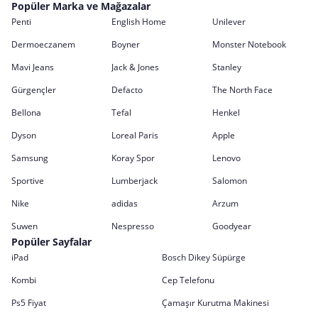
Popüler Marka ve Mağazalar
Penti
English Home
Unilever
Dermoeczanem
Boyner
Monster Notebook
Mavi Jeans
Jack & Jones
Stanley
Gürgençler
Defacto
The North Face
Bellona
Tefal
Henkel
Dyson
Loreal Paris
Apple
Samsung
Koray Spor
Lenovo
Sportive
Lumberjack
Salomon
Nike
adidas
Arzum
Suwen
Nespresso
Goodyear
Popüler Sayfalar
iPad
Bosch Dikey Süpürge
Kombi
Cep Telefonu
Ps5 Fiyat
Çamaşır Kurutma Makinesi