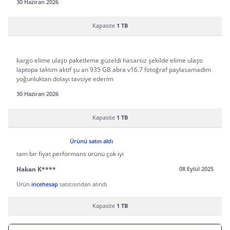
30 Haziran 2026
Kapasite
1 TB
kargo elime ulaştı paketleme güzeldi hasarsız şekilde elime ulaştı
laptopa taktım aktif şu an 935 GB abra v16.7 fotoğraf paylasamadim
yoğunluktan dolayı tavsiye ederim
30 Haziran 2026
Kapasite
1 TB
Ürünü satın aldı
tam bir fiyat performans ürünü çok iyi
Hakan K****
08 Eylül 2025
Ürün
incehesap
satıcısından alındı
Kapasite
1 TB