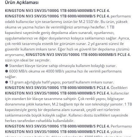
Ürün Açıklaması
KINGSTON NV3 SNV3S/1000G 1TB 6000/4000MB/S PCLE 4.
KINGSTON NV3 SNV3S/1000G 1TB 6000/4000MB/S PCLE 4.
 performans 
odaklı kullanıcılar için tasarlanmış üstün bir M.2 SSD'dir. Bu ürün, yüksek 
okuma ve yazma hızları ile verimliliğinizi artırmayı hedefler. 1 TB 
kapasitesi sayesinde geniş depolama alanı sunarak, oyunlarınızı, 
uygulamalarınızı ve diğer dosyalarınızı kolayca saklamanızı sağlar. Ayrıca, 
çok renkli tasarımıyla estetik bir görünüm sunar. 2 yıl garanti süresi ile 
güvenilir kullanım imkanı tanır. Eğer hızlı ve güvenli bir depolama çözümü 
arıyorsanız, 
KINGSTON NV3 SNV3S/1000G 1TB 6000/4000MB/S PCLE 4.
sizin için ideal bir seçimdir.
● Standart klavye türüne sahip olmasıyla kullanım kolaylığı sunar.
● 6000 MB/s okuma ve 4000 MB/s yazma hızı ile verimli performans
sağlar.
● 13 gram ağırlığıyla hafif yapısı, portatif kullanım imkanı sunar.
KINGSTON NV3 SNV3S/1000G 1TB 6000/4000MB/S PCLE 4.
 Özellikleri
KINGSTON NV3 SNV3S/1000G 1TB 6000/4000MB/S PCLE 4.
 kullanıcılar 
için standart bir klavye tasarımına sahiptir. Çok renkli yapısı, bilgisayar 
donanımına şıklık katarken, M.2 bağlantı tipi ile son teknolojiyi yansıtır. 1 TB 
kapasitesiyle geniş bir depolama alanı sunarak, çeşitli veri türlerinin 
saklanmasında büyük kolaylık sağlar. Kullanıcı dostu özellikleri sayesinde 
herkes tarafından rahatlıkla kullanılabilir.
KINGSTON NV3 SNV3S/1000G 1TB 6000/4000MB/S PCLE 4.
 Performansı
KINGSTON NV3 SNV3S/1000G 1TB 6000/4000MB/S PCLE 4.
 yüksek 