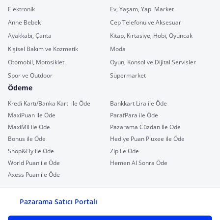
Elektronik
Ev, Yaşam, Yapı Market
Anne Bebek
Cep Telefonu ve Aksesuar
Ayakkabı, Çanta
Kitap, Kırtasiye, Hobi, Oyuncak
Kişisel Bakım ve Kozmetik
Moda
Otomobil, Motosiklet
Oyun, Konsol ve Dijital Servisler
Spor ve Outdoor
Süpermarket
Ödeme
Kredi Kartı/Banka Kartı ile Öde
Bankkart Lira ile Öde
MaxiPuan ile Öde
ParafPara ile Öde
MaxiMil ile Öde
Pazarama Cüzdan ile Öde
Bonus ile Öde
Hediye Puan Pluxee ile Öde
Shop&Fly ile Öde
Zip ile Öde
World Puan ile Öde
Hemen Al Sonra Öde
Axess Puan ile Öde
Pazarama Satıcı Portalı