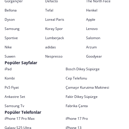
Gürgençler
Defacto
The North Face
Bellona
Tefal
Henkel
Dyson
Loreal Paris
Apple
Samsung
Koray Spor
Lenovo
Sportive
Lumberjack
Salomon
Nike
adidas
Arzum
Suwen
Nespresso
Goodyear
Popüler Sayfalar
iPad
Bosch Dikey Süpürge
Kombi
Cep Telefonu
Ps5 Fiyat
Çamaşır Kurutma Makinesi
Ankastre Set
Fakir Dikey Süpürge
Samsung Tv
Fabrika Çanta
Popüler Telefonlar
iPhone 17 Pro Max
iPhone 17 Pro
Galaxy S25 Ultra
iPhone 13