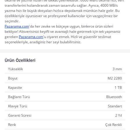
okuma ve yazma hızları ile dikkat çekmektedir. 6000 MB/s okuma hızı, veri 
transferlerini hızlandırarak zaman tasarrufu sağlar. Ayrıca, 4000 MB/s 
yazma hızı ile büyük dosyaları hızlıca depolamak mümkün hale gelir. Bu 
özellikleriyle oyunsever ve profesyonel kullanıcılar için vazgeçilmez bir 
seçimdir.
Pazarama.com
'da her zevke ve bütçeye uygun, binlerce ürün sizleri 
bekliyor! Alisverisinizi keyifli ve avantajli hale getirmek için tek yapmaniz 
gereken 
Pazarama.com
'u ziyaret etmek. Hizli ve güvenilir teslimat 
seçenekleriyle, aradiginiz her seyi bulabilirsiniz.
Ürün Özellikleri
Yükseklik
3 mm
Boyut
M2 2280
Kapasite
1 TB
Bağlantı Türü
Bluetooth
Klavye Türü
Standart
Garanti Süresi
2 Yıl
Renk
Çok Renkli