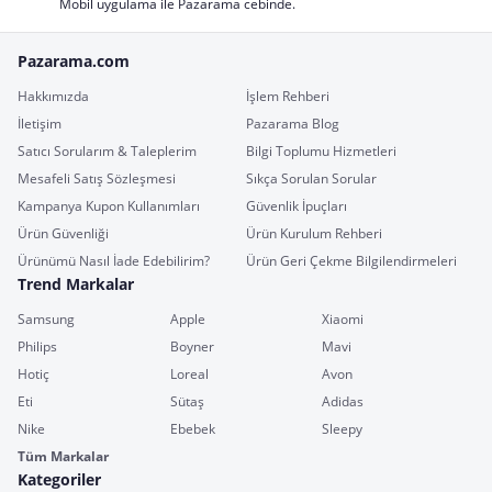
Mobil uygulama ile Pazarama cebinde.
Pazarama.com
Hakkımızda
İşlem Rehberi
İletişim
Pazarama Blog
Satıcı Sorularım & Taleplerim
Bilgi Toplumu Hizmetleri
Mesafeli Satış Sözleşmesi
Sıkça Sorulan Sorular
Kampanya Kupon Kullanımları
Güvenlik İpuçları
Ürün Güvenliği
Ürün Kurulum Rehberi
Ürünümü Nasıl İade Edebilirim?
Ürün Geri Çekme Bilgilendirmeleri
Trend Markalar
Samsung
Apple
Xiaomi
Philips
Boyner
Mavi
Hotiç
Loreal
Avon
Eti
Sütaş
Adidas
Nike
Ebebek
Sleepy
Tüm Markalar
Kategoriler