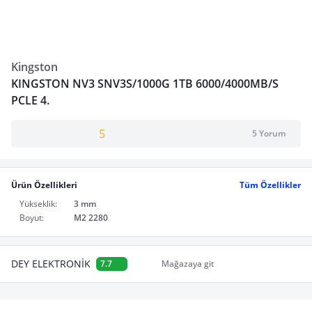
Kingston
KINGSTON NV3 SNV3S/1000G 1TB 6000/4000MB/S
PCLE 4.
5
5 Yorum
Ürün Özellikleri
Tüm Özellikler
Yükseklik:
3 mm
Boyut:
M2 2280
DEY ELEKTRONİK
7.7
Mağazaya git