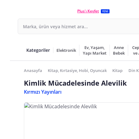
Plus'ı Keşfet
YENİ
Ev, Yaşam,
Anne
Cep
Kategoriler
Elektronik
Yapı Market
Bebek
ve
Anasayfa
Kitap, Kırtasiye, Hobi, Oyuncak
Kitap
Din K
Kimlik Mücadelesinde Alevilik
Kırmızı Yayınları