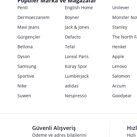
Popüler Marka ve Mağazalar
E Posta Adresi
Satıcı bilgi girişi yapmamıştır.
Penti
English Home
Unilever
Güvenlik İşaretleri
Dermoeczanem
Boyner
Monster No
Satıcı bilgi girişi yapmamıştır.
Mavi Jeans
Jack & Jones
Stanley
Gürgençler
Defacto
The North F
Bellona
Tefal
Henkel
Dyson
Loreal Paris
Apple
Samsung
Koray Spor
Lenovo
Sportive
Lumberjack
Salomon
Nike
adidas
Arzum
Suwen
Nespresso
Goodyear
Güvenli Alışveriş
Hız
Ödeme ve adres bilgilerini
Hızlı