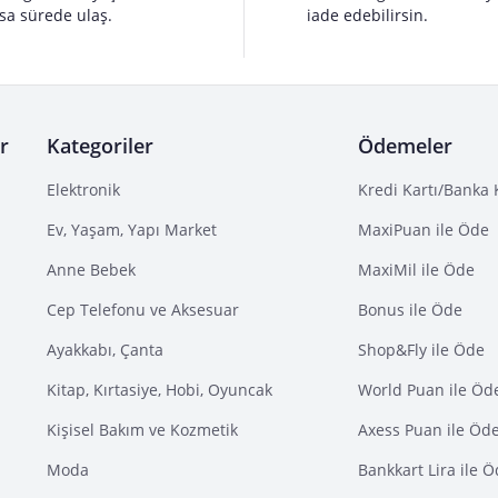
sa sürede ulaş.
iade edebilirsin.
r
Kategoriler
Ödemeler
Elektronik
Kredi Kartı/Banka 
Ev, Yaşam, Yapı Market
MaxiPuan ile Öde
Anne Bebek
MaxiMil ile Öde
Cep Telefonu ve Aksesuar
Bonus ile Öde
Ayakkabı, Çanta
Shop&Fly ile Öde
Kitap, Kırtasiye, Hobi, Oyuncak
World Puan ile Öd
Kişisel Bakım ve Kozmetik
Axess Puan ile Öd
Moda
Bankkart Lira ile 