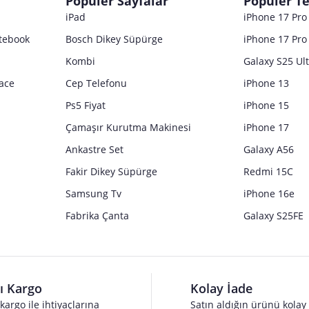
Popüler Sayfalar
Popüler Te
iPad
iPhone 17 Pr
tebook
Bosch Dikey Süpürge
iPhone 17 Pro
Kombi
Galaxy S25 Ul
ace
Cep Telefonu
iPhone 13
Ps5 Fiyat
iPhone 15
Çamaşır Kurutma Makinesi
iPhone 17
Ankastre Set
Galaxy A56
Fakir Dikey Süpürge
Redmi 15C
Samsung Tv
iPhone 16e
Fabrika Çanta
Galaxy S25FE
lı Kargo
Kolay İade
 kargo ile ihtiyaçlarına
Satın aldığın ürünü kolay