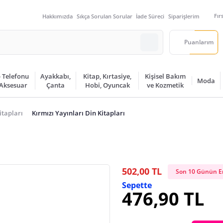
Fır
Hakkımızda
Sıkça Sorulan Sorular
İade Süreci
Siparişlerim
Puanlarım
 Telefonu
Ayakkabı,
Kitap, Kırtasiye,
Kişisel Bakım
Moda
 Aksesuar
Çanta
Hobi, Oyuncak
ve Kozmetik
itapları
Kırmızı Yayınları Din Kitapları
502,00 TL
Son 10 Günün En
Sepette
476,90 TL