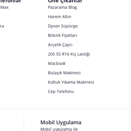
lefonlar
Öne Çıkanlar
Satıcı bilgi girişi yapmamıştır.
o Max
Pazarama Blog
Harem Altın
tra
Dyson Süpürge
Bilezik Fiyatları
Arçelik Çaycı
205 55 R16 Kış Lastiği
Macbook
Bulaşık Makinesi
Koltuk Yıkama Makinesi
Cep Telefonu
Mobil Uygulama
Mobil uygulama ile