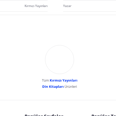
Kırmızı Yayınları
Yazar
Tüm
Kırmızı Yayınları
Din Kitapları
Ürünleri
dır. Pazarama, bu içeriklerden dolayı herhangi bir sorumluluk kabul etmemektedir.