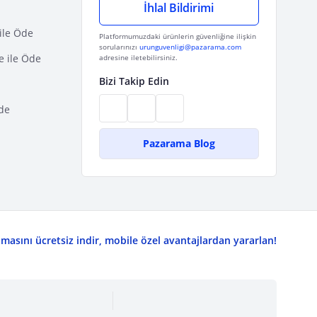
İhlal Bildirimi
ile Öde
Platformumuzdaki ürünlerin güvenliğine ilişkin
sorularınızı
urunguvenligi@pazarama.com
e ile Öde
adresine iletebilirsiniz.
Bizi Takip Edin
de
Pazarama Blog
asını ücretsiz indir, mobile özel avantajlardan yararlan!