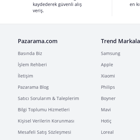
kaydederek güvenli alış
en kı
veriş.
Pazarama.com
Trend Markala
Basında Biz
Samsung
İşlem Rehberi
Apple
İletişim
Xiaomi
Pazarama Blog
Philips
Satıcı Sorularım & Taleplerim
Boyner
Bilgi Toplumu Hizmetleri
Mavi
Kişisel Verilerin Korunması
Hotiç
Mesafeli Satış Sözleşmesi
Loreal