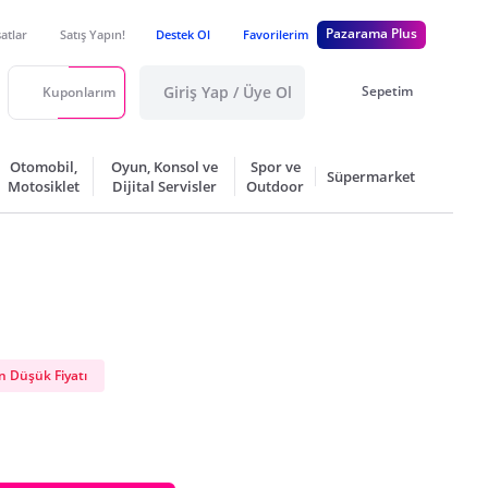
Pazarama Plus
satlar
Satış Yapın!
Destek Ol
Favorilerim
Giriş Yap / Üye Ol
Sepetim
Kuponlarım
Otomobil,
Oyun, Konsol ve
Spor ve
Süpermarket
Motosiklet
Dijital Servisler
Outdoor
 Düşük Fiyatı