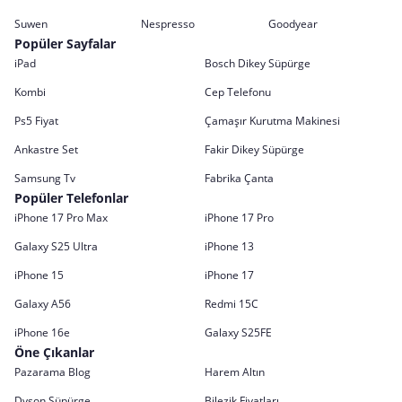
Suwen
Nespresso
Goodyear
Popüler Sayfalar
iPad
Bosch Dikey Süpürge
Kombi
Cep Telefonu
Ps5 Fiyat
Çamaşır Kurutma Makinesi
Ankastre Set
Fakir Dikey Süpürge
Samsung Tv
Fabrika Çanta
Popüler Telefonlar
iPhone 17 Pro Max
iPhone 17 Pro
Galaxy S25 Ultra
iPhone 13
iPhone 15
iPhone 17
Galaxy A56
Redmi 15C
iPhone 16e
Galaxy S25FE
Öne Çıkanlar
Pazarama Blog
Harem Altın
Dyson Süpürge
Bilezik Fiyatları