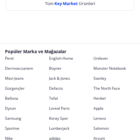
Tüm
Key Market
Ürünleri
Popüler Marka ve Mağazalar
Penti
English Home
Unilever
Dermoeczanem
Boyner
Monster Notebook
Mavi Jeans
Jack & Jones
Stanley
Gürgençler
Defacto
The North Face
Bellona
Tefal
Henkel
Dyson
Loreal Paris
Apple
Samsung
Koray Spor
Lenovo
Sportive
Lumberjack
Salomon
Nike
adidas
Arzum