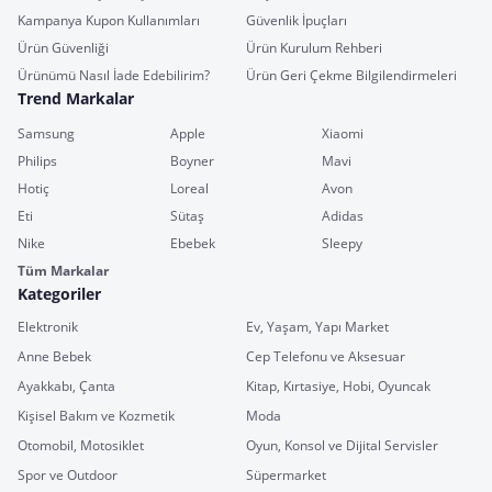
Kampanya Kupon Kullanımları
Güvenlik İpuçları
Ürün Güvenliği
Ürün Kurulum Rehberi
Ürünümü Nasıl İade Edebilirim?
Ürün Geri Çekme Bilgilendirmeleri
Trend Markalar
Samsung
Apple
Xiaomi
Philips
Boyner
Mavi
Hotiç
Loreal
Avon
Eti
Sütaş
Adidas
Nike
Ebebek
Sleepy
Tüm Markalar
Kategoriler
Elektronik
Ev, Yaşam, Yapı Market
Anne Bebek
Cep Telefonu ve Aksesuar
Ayakkabı, Çanta
Kitap, Kırtasiye, Hobi, Oyuncak
Kişisel Bakım ve Kozmetik
Moda
Otomobil, Motosiklet
Oyun, Konsol ve Dijital Servisler
Spor ve Outdoor
Süpermarket