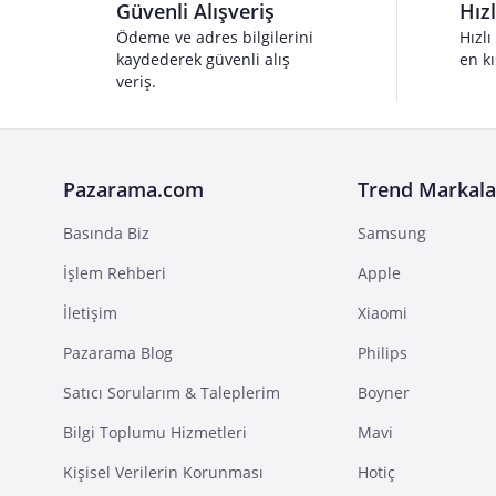
Güvenli Alışveriş
Hız
Ödeme ve adres bilgilerini
Hızlı
kaydederek güvenli alış
en kı
veriş.
Pazarama.com
Trend Markala
Basında Biz
Samsung
İşlem Rehberi
Apple
İletişim
Xiaomi
Pazarama Blog
Philips
Satıcı Sorularım & Taleplerim
Boyner
Bilgi Toplumu Hizmetleri
Mavi
Kişisel Verilerin Korunması
Hotiç