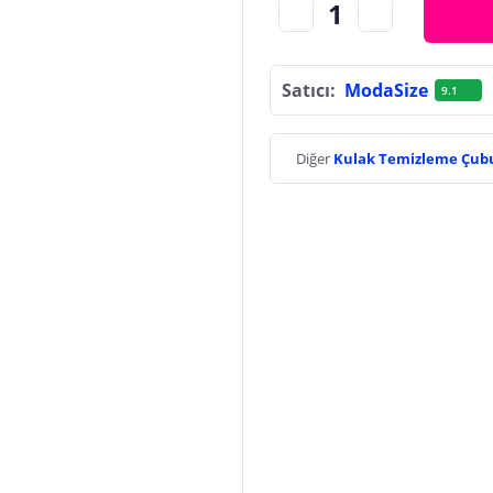
Satıcı:
ModaSize
9.1
Diğer
Kulak Temizleme Çu