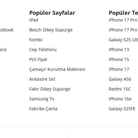
dır. Pazarama, bu içeriklerden dolayı herhangi bir sorumluluk kabul etmemektedir.
Popüler Sayfalar
Popüler Te
iPad
iPhone 17 Pr
tebook
Bosch Dikey Süpürge
iPhone 17 Pro
Kombi
Galaxy S25 Ul
ace
Cep Telefonu
iPhone 13
Ps5 Fiyat
iPhone 15
Çamaşır Kurutma Makinesi
iPhone 17
Ankastre Set
Galaxy A56
Fakir Dikey Süpürge
Redmi 15C
Samsung Tv
iPhone 16e
Fabrika Çanta
Galaxy S25FE