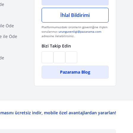
Öde
İhlal Bildirimi
ile Öde
Platformumuzdaki ürünlerin güvenliğine ilişkin
sorularınızı
urunguvenligi@pazarama.com
e ile Öde
adresine iletebilirsiniz.
Bizi Takip Edin
de
Pazarama Blog
asını ücretsiz indir, mobile özel avantajlardan yararlan!