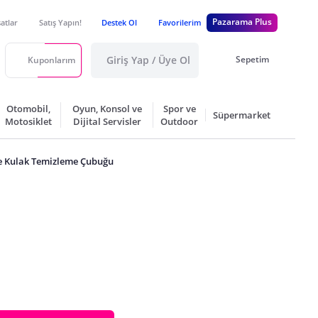
Pazarama Plus
satlar
Satış Yapın!
Destek Ol
Favorilerim
Giriş Yap / Üye Ol
Sepetim
Kuponlarım
Otomobil,
Oyun, Konsol ve
Spor ve
Süpermarket
Motosiklet
Dijital Servisler
Outdoor
 Kulak Temizleme Çubuğu