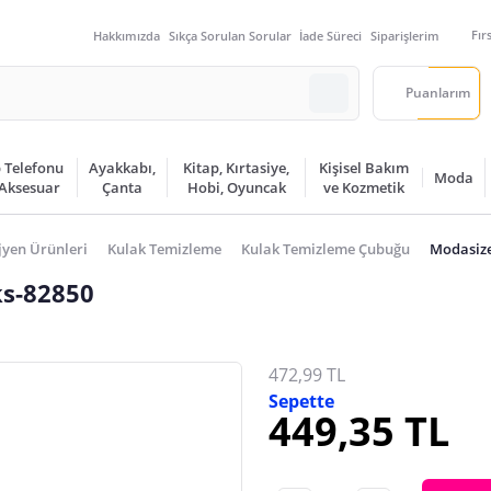
Fır
Hakkımızda
Sıkça Sorulan Sorular
İade Süreci
Siparişlerim
Puanlarım
 Telefonu
Ayakkabı,
Kitap, Kırtasiye,
Kişisel Bakım
Moda
 Aksesuar
Çanta
Hobi, Oyuncak
ve Kozmetik
jyen Ürünleri
Kulak Temizleme
Kulak Temizleme Çubuğu
Modasize
s-82850
472,99 TL
Sepette
449,35 TL