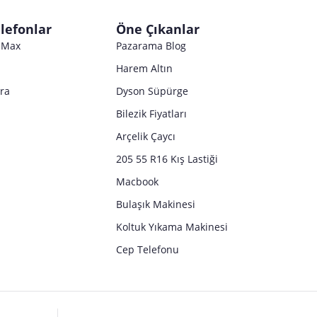
Satıcı bilgi girişi yapmamıştır.
lefonlar
Öne Çıkanlar
o Max
Pazarama Blog
Harem Altın
tra
Dyson Süpürge
Bilezik Fiyatları
Arçelik Çaycı
205 55 R16 Kış Lastiği
Macbook
Bulaşık Makinesi
Koltuk Yıkama Makinesi
Cep Telefonu