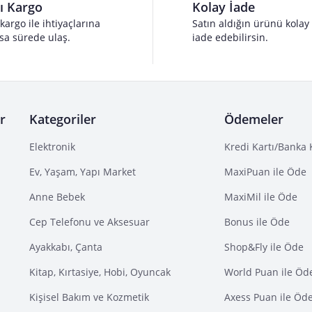
lı Kargo
Kolay İade
 kargo ile ihtiyaçlarına
Satın aldığın ürünü kolay
sa sürede ulaş.
iade edebilirsin.
r
Kategoriler
Ödemeler
Elektronik
Kredi Kartı/Banka 
Ev, Yaşam, Yapı Market
MaxiPuan ile Öde
Anne Bebek
MaxiMil ile Öde
Cep Telefonu ve Aksesuar
Bonus ile Öde
Ayakkabı, Çanta
Shop&Fly ile Öde
Kitap, Kırtasiye, Hobi, Oyuncak
World Puan ile Öd
Kişisel Bakım ve Kozmetik
Axess Puan ile Öd