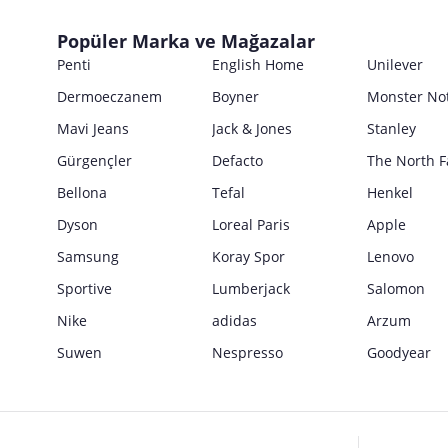
Uyarı / Güvenlik Açıklaması
Girilen tüm bilgilerin doğruluğu ve güncelliği satıcının sorumluluğunda
E Posta Adresi
Satıcı bilgi girişi yapmamıştır.
Popüler Marka ve Mağazalar
Penti
Güvenlik İşaretleri
English Home
Unilever
Satıcı bilgi girişi yapmamıştır.
Dermoeczanem
Boyner
Monster No
Mavi Jeans
Jack & Jones
Stanley
Gürgençler
Defacto
The North F
Bellona
Tefal
Henkel
Dyson
Loreal Paris
Apple
Samsung
Koray Spor
Lenovo
Sportive
Lumberjack
Salomon
Nike
adidas
Arzum
Suwen
Nespresso
Goodyear