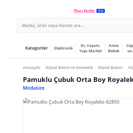
Plus'ı Keşfet
YENİ
Ev, Yaşam,
Anne
Cep
Kategoriler
Elektronik
Yapı Market
Bebek
ve
Anasayfa
Kişisel Bakım ve Kozmetik
Kişisel Bakım
Hi
Pamuklu Çubuk Orta Boy Royalek
Modasize