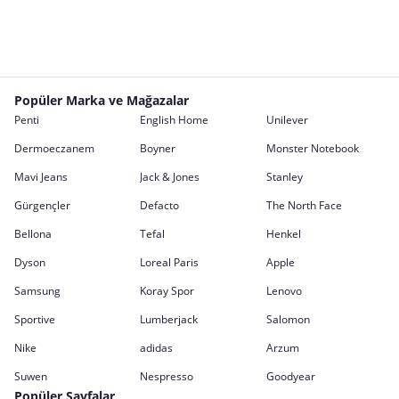
Popüler Marka ve Mağazalar
Penti
English Home
Unilever
Dermoeczanem
Boyner
Monster Notebook
Mavi Jeans
Jack & Jones
Stanley
Gürgençler
Defacto
The North Face
Bellona
Tefal
Henkel
Dyson
Loreal Paris
Apple
Samsung
Koray Spor
Lenovo
Sportive
Lumberjack
Salomon
Nike
adidas
Arzum
Suwen
Nespresso
Goodyear
Popüler Sayfalar