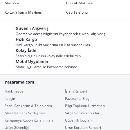
Macbook
Bulaşık Makinesi
Koltuk Yıkama Makinesi
Cep Telefonu
Güvenli Alışveriş
Ödeme ve adres bilgilerini kaydederek güvenli alış veriş.
Hızlı Kargo
Hızlı kargo ile ihtiyaçlarına en kısa sürede ulaş.
Kolay İade
Satın aldığın ürünü kolay iade edebilirsin.
Mobil Uygulama
Mobil uygulama ile Pazarama cebinde.
Pazarama.com
Hakkımızda
İşlem Rehberi
İletişim
Pazarama Blog
Satıcı Sorularım & Taleplerim
Bilgi Toplumu Hizmetleri
Mesafeli Satış Sözleşmesi
Sıkça Sorulan Sorular
Kampanya Kupon Kullanımları
Güvenlik İpuçları
Ürün Güvenliği
Ürün Kurulum Rehberi