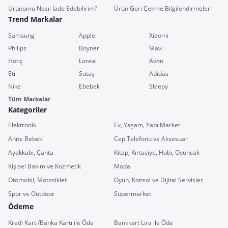
Ürünümü Nasıl İade Edebilirim?
Ürün Geri Çekme Bilgilendirmeleri
Trend Markalar
Samsung
Apple
Xiaomi
Philips
Boyner
Mavi
Hotiç
Loreal
Avon
Eti
Sütaş
Adidas
Nike
Ebebek
Sleepy
Tüm Markalar
Kategoriler
Elektronik
Ev, Yaşam, Yapı Market
Anne Bebek
Cep Telefonu ve Aksesuar
Ayakkabı, Çanta
Kitap, Kırtasiye, Hobi, Oyuncak
Kişisel Bakım ve Kozmetik
Moda
Otomobil, Motosiklet
Oyun, Konsol ve Dijital Servisler
Spor ve Outdoor
Süpermarket
Ödeme
Kredi Kartı/Banka Kartı ile Öde
Bankkart Lira ile Öde