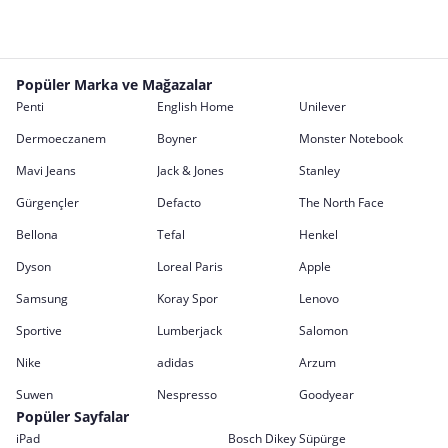
Popüler Marka ve Mağazalar
Penti
English Home
Unilever
Dermoeczanem
Boyner
Monster Notebook
Mavi Jeans
Jack & Jones
Stanley
Gürgençler
Defacto
The North Face
Bellona
Tefal
Henkel
Dyson
Loreal Paris
Apple
Samsung
Koray Spor
Lenovo
Sportive
Lumberjack
Salomon
Nike
adidas
Arzum
Suwen
Nespresso
Goodyear
Popüler Sayfalar
iPad
Bosch Dikey Süpürge