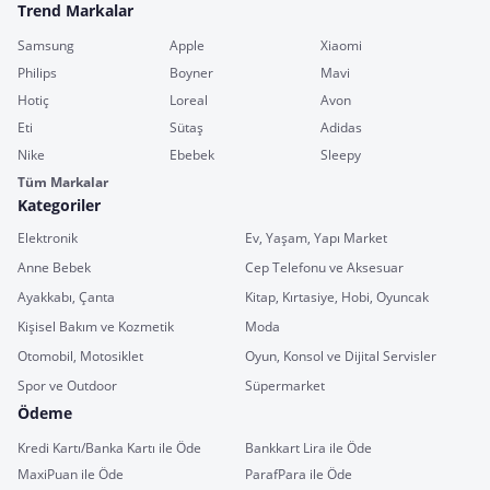
Trend Markalar
Samsung
Apple
Xiaomi
Philips
Boyner
Mavi
Hotiç
Loreal
Avon
Eti
Sütaş
Adidas
Nike
Ebebek
Sleepy
Tüm Markalar
Kategoriler
Elektronik
Ev, Yaşam, Yapı Market
Anne Bebek
Cep Telefonu ve Aksesuar
Ayakkabı, Çanta
Kitap, Kırtasiye, Hobi, Oyuncak
Kişisel Bakım ve Kozmetik
Moda
Otomobil, Motosiklet
Oyun, Konsol ve Dijital Servisler
Spor ve Outdoor
Süpermarket
Ödeme
Kredi Kartı/Banka Kartı ile Öde
Bankkart Lira ile Öde
MaxiPuan ile Öde
ParafPara ile Öde