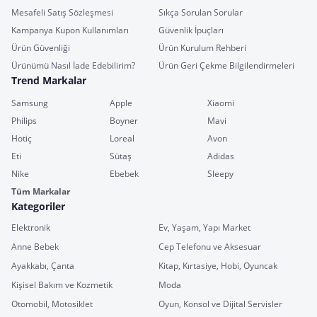
Mesafeli Satış Sözleşmesi
Sıkça Sorulan Sorular
Kampanya Kupon Kullanımları
Güvenlik İpuçları
Ürün Güvenliği
Ürün Kurulum Rehberi
Ürünümü Nasıl İade Edebilirim?
Ürün Geri Çekme Bilgilendirmeleri
Trend Markalar
Samsung
Apple
Xiaomi
Philips
Boyner
Mavi
Hotiç
Loreal
Avon
Eti
Sütaş
Adidas
Nike
Ebebek
Sleepy
Tüm Markalar
Kategoriler
Elektronik
Ev, Yaşam, Yapı Market
Anne Bebek
Cep Telefonu ve Aksesuar
Ayakkabı, Çanta
Kitap, Kırtasiye, Hobi, Oyuncak
Kişisel Bakım ve Kozmetik
Moda
Otomobil, Motosiklet
Oyun, Konsol ve Dijital Servisler