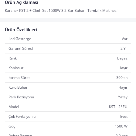
Ürün Açıklaması
Karcher KST 2 + Cloth Set 1500W 3.2 Bar Buharlı Temizlik Makinesi
Ürün Özellikleri
Led Gösterge
Var
Garanti Süresi
2 Yıl
Renk
Beyaz
Kablosuz
Hayır
Isınma Süresi
390 sn
Kuru Buharlı
Hayır
Park Pozisyonu
Yatay
Model
KST - 2*EU
Çok Fonksiyonlu
Evet
Güç
1500 W
Buhar Basıncı
3.2 bar