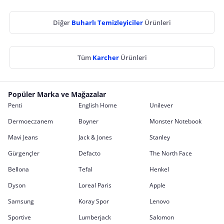
Diğer
Buharlı Temizleyiciler
Ürünleri
Tüm
Karcher
Ürünleri
Popüler Marka ve Mağazalar
Penti
English Home
Unilever
Dermoeczanem
Boyner
Monster Notebook
Mavi Jeans
Jack & Jones
Stanley
Gürgençler
Defacto
The North Face
Bellona
Tefal
Henkel
Dyson
Loreal Paris
Apple
Samsung
Koray Spor
Lenovo
Sportive
Lumberjack
Salomon