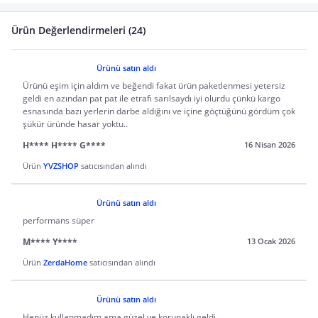
Ürün Değerlendirmeleri (24)
Ürünü satın aldı
Ürünü eşim için aldım ve beğendi fakat ürün paketlenmesi yetersiz
geldi en azından pat pat ile etrafı sarılsaydı iyi olurdu çünkü kargo
esnasında bazı yerlerin darbe aldığını ve içine göçtüğünü gördüm çok
şükür üründe hasar yoktu..
H**** H**** G****
16 Nisan 2026
Ürün
YVZSHOP
satıcısından alındı
Ürünü satın aldı
performans süper
M**** Y****
13 Ocak 2026
Ürün
ZerdaHome
satıcısından alındı
Ürünü satın aldı
Henüz kullanmadım ama güzel ve korunaklı geldi