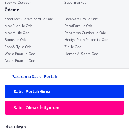
Spor ve Outdoor
Süpermarket
Ödeme
Kredi Kartı/Banka Kartı ile Öde
Bankkart Lira ile Öde
MaxiPuan ile Öde
ParafPara ile Öde
MaxiMil ile Öde
Pazarama Cüzdan ile Öde
Bonus ile Öde
Hediye Puan Pluxee ile Öde
Shop&Fly ile Öde
Zip ile Öde
World Puan ile Öde
Hemen Al Sonra Öde
Axess Puan ile Öde
Pazarama Satıcı Portalı
Satıcı Portalı Girişi
Satıcı Olmak İstiyorum
Bize Ulaşın