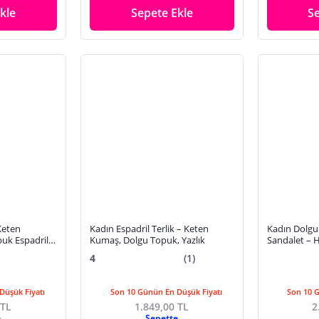
kle
Sepete Ekle
S
Keten
Kadın Espadril Terlik – Keten
Kadın Dolgu
puk Espadril
Kumaş, Dolgu Topuk, Yazlık
Sandalet – H
Açık Yazlık 
4
(1)
Düşük Fiyatı
Son 10 Günün En Düşük Fiyatı
Son 10 
 TL
1.849,00 TL
2
e
Sepette