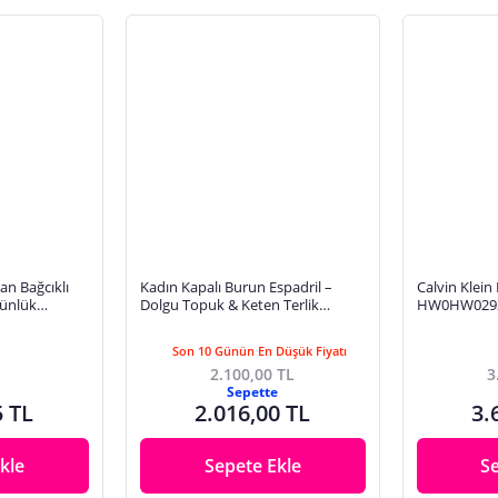
an Bağcıklı
Kadın Kapalı Burun Espadril –
Calvin Klein
Günlük
Dolgu Topuk & Keten Terlik
HW0HW0293
Modeli
HW0HW0293
Son 10 Günün En Düşük Fiyatı
2.100,00 TL
3
Sepette
5 TL
2.016,00 TL
3.
kle
Sepete Ekle
S