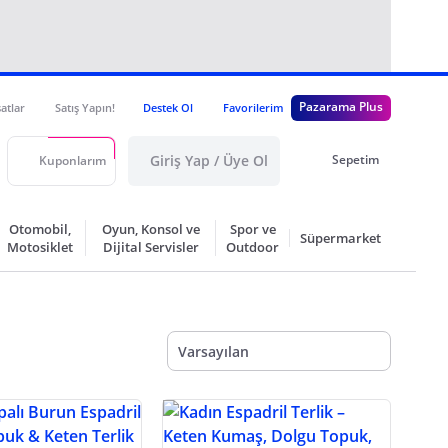
Pazarama Plus
satlar
Satış Yapın!
Destek Ol
Favorilerim
Giriş Yap / Üye Ol
Sepetim
Kuponlarım
Otomobil,
Oyun, Konsol ve
Spor ve
Süpermarket
Motosiklet
Dijital Servisler
Outdoor
Varsayılan