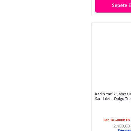
Sepete E
Kadın Yazlık Çapraz 
Sandalet – Dolgu To
Tasarım
Son 10 Günün En 
2.100,00
Sepett