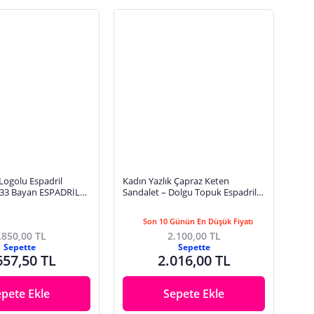
 Logolu Espadril
Kadın Yazlık Çapraz Keten
3 Bayan ESPADRİL
Sandalet – Dolgu Topuk Espadril
3 HJO KAHVE
Tasarım
Son 10 Günün En Düşük Fiyatı
.850,00 TL
2.100,00 TL
Sepette
Sepette
657,50 TL
2.016,00 TL
epete Ekle
Sepete Ekle