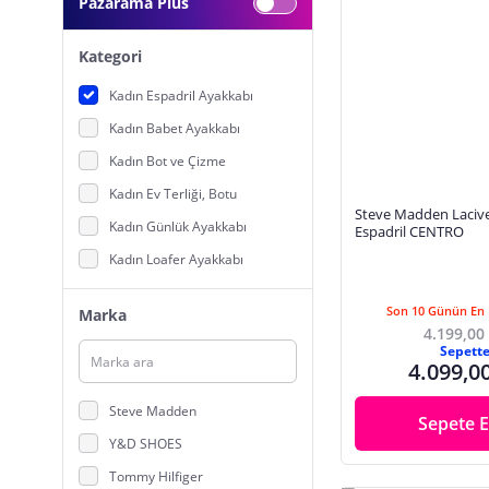
Pazarama Plus
Kategori
Kadın Espadril Ayakkabı
Kadın Babet Ayakkabı
Kadın Bot ve Çizme
Kadın Ev Terliği, Botu
Steve Madden Lacive
Kadın Günlük Ayakkabı
Espadril CENTRO
Kadın Loafer Ayakkabı
Kadın Oxford Ayakkabı
Son 10 Günün En 
Marka
Kadın Sandalet, Terlik
4.199,00
Sepett
Kadın Sneaker Ayakkabı
4.099,0
Topuklu Ayakkabı
Steve Madden
Sepete E
Y&D SHOES
Tommy Hilfiger