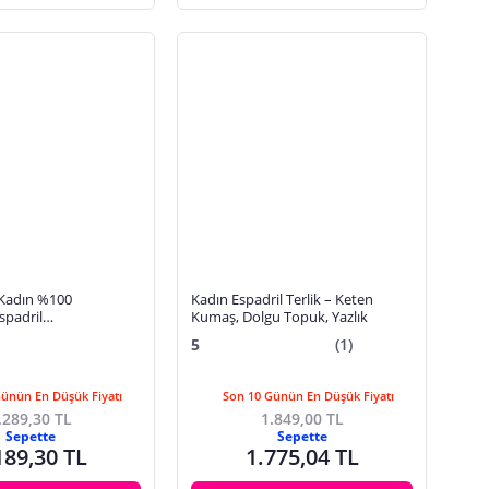
 Kadın %100
Kadın Espadril Terlik – Keten
spadril
Kumaş, Dolgu Topuk, Yazlık
6S4150
5
(1)
Günün En Düşük Fiyatı
Son 10 Günün En Düşük Fiyatı
.289,30 TL
1.849,00 TL
Sepette
Sepette
189,30 TL
1.775,04 TL