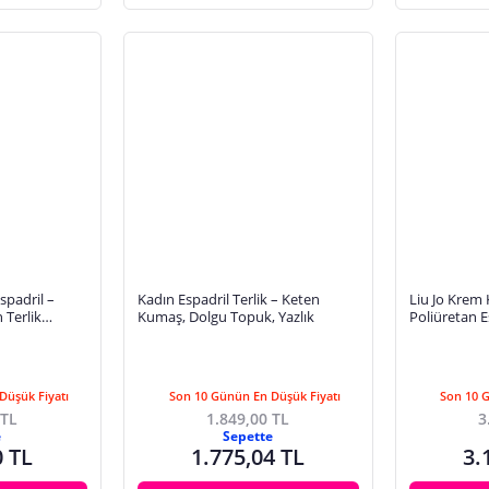
spadril –
Kadın Espadril Terlik – Keten
Liu Jo Krem
 Terlik
Kumaş, Dolgu Topuk, Yazlık
Poliüretan E
SA6091TX53
Düşük Fiyatı
Son 10 Günün En Düşük Fiyatı
Son 10 
 TL
1.849,00 TL
3
e
Sepette
0 TL
1.775,04 TL
3.