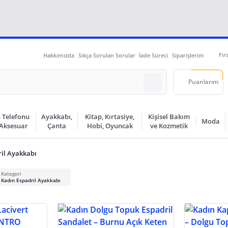
Fır
Hakkımızda
Sıkça Sorulan Sorular
İade Süreci
Siparişlerim
Puanlarım
 Telefonu
Ayakkabı,
Kitap, Kırtasiye,
Kişisel Bakım
Moda
 Aksesuar
Çanta
Hobi, Oyuncak
ve Kozmetik
il Ayakkabı
Kategori
Kadın Espadril Ayakkabı