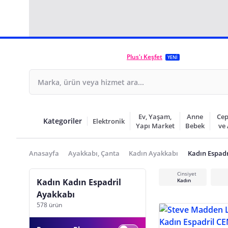
Plus'ı Keşfet
YENİ
Ev, Yaşam,
Anne
Cep
Kategoriler
Elektronik
Yapı Market
Bebek
ve
Anasayfa
Ayakkabı, Çanta
Kadın Ayakkabı
Kadın Espadr
Cinsiyet
Kadın Kadın Espadril
Kadın
Ayakkabı
578 ürün