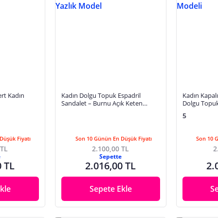
rt Kadın
Kadın Dolgu Topuk Espadril
Kadın Kapalı
Sandalet – Burnu Açık Keten
Dolgu Topuk
Yazlık Model
Modeli
5
Düşük Fiyatı
Son 10 Günün En Düşük Fiyatı
Son 10 
 TL
2.100,00 TL
2
e
Sepette
0 TL
2.016,00 TL
2.
kle
Sepete Ekle
S