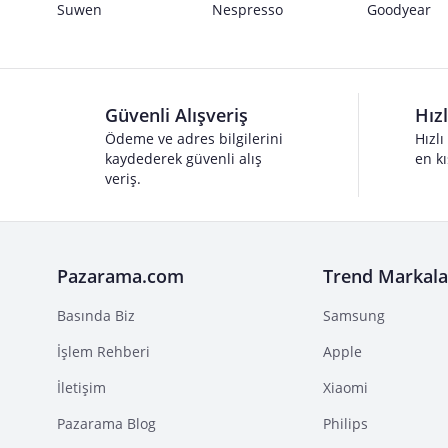
Suwen
Nespresso
Goodyear
Güvenli Alışveriş
Hız
Ödeme ve adres bilgilerini
Hızlı
kaydederek güvenli alış
en kı
veriş.
Pazarama.com
Trend Markala
Basında Biz
Samsung
İşlem Rehberi
Apple
İletişim
Xiaomi
Pazarama Blog
Philips