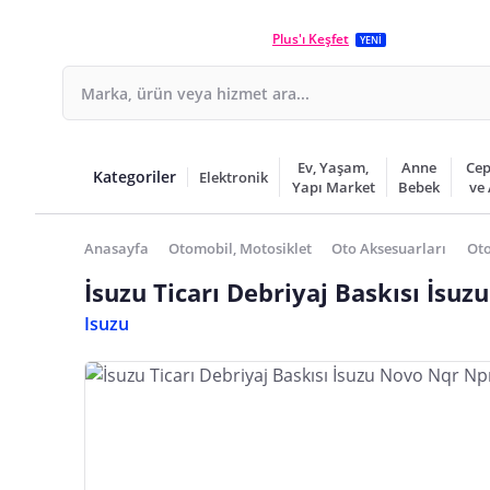
Plus'ı Keşfet
YENİ
Ev, Yaşam,
Anne
Cep
Kategoriler
Elektronik
Yapı Market
Bebek
ve
Anasayfa
Otomobil, Motosiklet
Oto Aksesuarları
Oto
İsuzu Ticarı Debriyaj Baskısı İsu
Isuzu