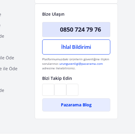
Bize Ulaşın
e
e
0850 724 79 76
Öde
İhlal Bildirimi
ile Öde
Platformumuzdaki ürünlerin güvenliğine ilişkin
sorularınızı
urunguvenligi@pazarama.com
e ile Öde
adresine iletebilirsiniz.
Bizi Takip Edin
de
Pazarama Blog