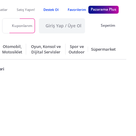
Pazarama Plus
satlar
Satış Yapın!
Destek Ol
Favorilerim
Giriş Yap / Üye Ol
Sepetim
Kuponlarım
Otomobil,
Oyun, Konsol ve
Spor ve
Süpermarket
Motosiklet
Dijital Servisler
Outdoor
eri