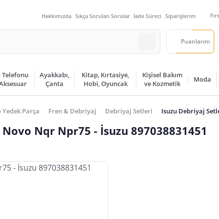
Fır
Hakkımızda
Sıkça Sorulan Sorular
İade Süreci
Siparişlerim
Puanlarım
 Telefonu
Ayakkabı,
Kitap, Kırtasiye,
Kişisel Bakım
Moda
 Aksesuar
Çanta
Hobi, Oyuncak
ve Kozmetik
 Yedek Parça
Fren & Debriyaj
Debriyaj Setleri
Isuzu Debriyaj Setl
zu Novo Nqr Npr75 - İsuzu 897038831451