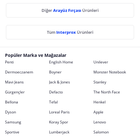
Diğer
Arayüz Fırçası
Ürünleri
Tüm
Interprox
Ürünleri
Popüler Marka ve Mağazalar
Penti
English Home
Unilever
Dermoeczanem
Boyner
Monster Notebook
Mavi Jeans
Jack & Jones
Stanley
Gürgençler
Defacto
The North Face
Bellona
Tefal
Henkel
Dyson
Loreal Paris
Apple
Samsung
Koray Spor
Lenovo
Sportive
Lumberjack
Salomon