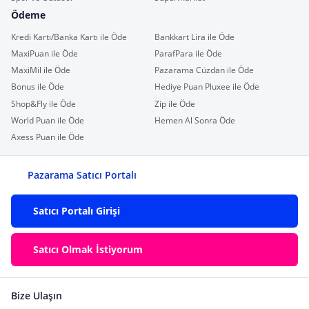
Ödeme
Kredi Kartı/Banka Kartı ile Öde
Bankkart Lira ile Öde
MaxiPuan ile Öde
ParafPara ile Öde
MaxiMil ile Öde
Pazarama Cüzdan ile Öde
Bonus ile Öde
Hediye Puan Pluxee ile Öde
Shop&Fly ile Öde
Zip ile Öde
World Puan ile Öde
Hemen Al Sonra Öde
Axess Puan ile Öde
Pazarama Satıcı Portalı
Satıcı Portalı Girişi
Satıcı Olmak İstiyorum
Bize Ulaşın