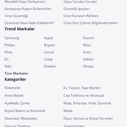
Mesafeli Satış Sözleşmesi
Sıkça Sorulan Sorular
Kampanya Kupon Kullanımları
Güvenlik İpuçları
Ürün Güvenliği
Ürün Kurulum Rehberi
Ürünümü Nasıl İade Edebilirim?
Ürün Geri Çekme Bilgilendirmeleri
Trend Markalar
Samsung
Apple
Xiaomi
Philips
Boyner
Mavi
Hotiç
Loreal
Avon
Eti
Sütaş
Adidas
Nike
Ebebek
Sleepy
Tüm Markalar
Kategoriler
Elektronik
Ev, Yaşam, Yapı Market
Anne Bebek
Cep Telefonu ve Aksesuar
Ayakkabı, Çanta
Kitap, Kırtasiye, Hobi, Oyuncak
Kişisel Bakım ve Kozmetik
Moda
Otomobil, Motosiklet
Oyun, Konsol ve Dijital Servisler
Spor ve Outdoor
Süpermarket