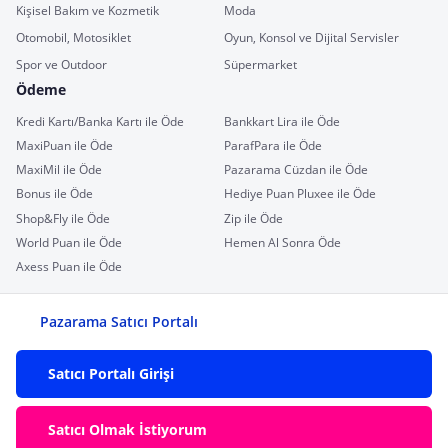
Kişisel Bakım ve Kozmetik
Moda
Otomobil, Motosiklet
Oyun, Konsol ve Dijital Servisler
Spor ve Outdoor
Süpermarket
Ödeme
Kredi Kartı/Banka Kartı ile Öde
Bankkart Lira ile Öde
MaxiPuan ile Öde
ParafPara ile Öde
MaxiMil ile Öde
Pazarama Cüzdan ile Öde
Bonus ile Öde
Hediye Puan Pluxee ile Öde
Shop&Fly ile Öde
Zip ile Öde
World Puan ile Öde
Hemen Al Sonra Öde
Axess Puan ile Öde
Pazarama Satıcı Portalı
Satıcı Portalı Girişi
Satıcı Olmak İstiyorum