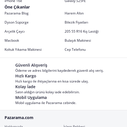
iPhone 16e
Galaxy S25FE
Öne Çıkanlar
Pazarama Blog
Harem Altın
Dyson Süpürge
Bilezik Fiyatları
Arçelik Çaycı
205 55 R16 Kış Lastiği
Macbook
Bulaşık Makinesi
Koltuk Yıkama Makinesi
Cep Telefonu
Güvenli Alışveriş
Ödeme ve adres bilgilerini kaydederek güvenli alış veriş.
Hızlı Kargo
Hızlı kargo ile ihtiyaçlarına en kısa sürede ulaş.
Kolay İade
Satın aldığın ürünü kolay iade edebilirsin.
Mobil Uygulama
Mobil uygulama ile Pazarama cebinde.
Pazarama.com
Hakkımızda
İşlem Rehberi