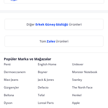
Diğer
Erkek Güneş Gözlüğü
Ürünleri
Tüm
Zales
Ürünleri
Popüler Marka ve Mağazalar
Penti
English Home
Unilever
Dermoeczanem
Boyner
Monster Notebook
Mavi Jeans
Jack & Jones
Stanley
Gürgençler
Defacto
The North Face
Bellona
Tefal
Henkel
Dyson
Loreal Paris
Apple