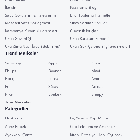
İletişim
Pazarama Blog
Satıcı Sorularım & Taleplerim
Bilgi Toplumu Hizmetleri
Mesafeli Satış Sözleşmesi
Sıkça Sorulan Sorular
Kampanya Kupon Kullanımları
Güvenlik İpuçları
Ürün Güvenliği
Ürün Kurulum Rehberi
Ürünümü Nasıl İade Edebilirim?
Ürün Geri Çekme Bilgilendirmeleri
Trend Markalar
Samsung
Apple
Xiaomi
Philips
Boyner
Mavi
Hotiç
Loreal
Avon
Eti
Sütaş
Adidas
Nike
Ebebek
Sleepy
Tüm Markalar
Kategoriler
Elektronik
Ev, Yaşam, Yapı Market
Anne Bebek
Cep Telefonu ve Aksesuar
Ayakkabı, Çanta
Kitap, Kırtasiye, Hobi, Oyuncak