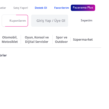
Pazarama Plus
satlar
Satış Yapın!
Destek Ol
Favorilerim
Giriş Yap / Üye Ol
Sepetim
Kuponlarım
Otomobil,
Oyun, Konsol ve
Spor ve
Süpermarket
Motosiklet
Dijital Servisler
Outdoor
rler