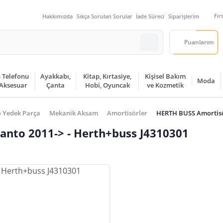
Fır
Hakkımızda
Sıkça Sorulan Sorular
İade Süreci
Siparişlerim
Puanlarım
 Telefonu
Ayakkabı,
Kitap, Kırtasiye,
Kişisel Bakım
Moda
 Aksesuar
Çanta
Hobi, Oyuncak
ve Kozmetik
 Yedek Parça
Mekanik Aksam
Amortisörler
HERTH BUSS Amortisö
anto 2011-> - Herth+buss J4310301