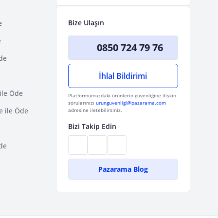
Bize Ulaşın
e
e
0850 724 79 76
Öde
İhlal Bildirimi
ile Öde
Platformumuzdaki ürünlerin güvenliğine ilişkin
sorularınızı
urunguvenligi@pazarama.com
e ile Öde
adresine iletebilirsiniz.
Bizi Takip Edin
de
Pazarama Blog