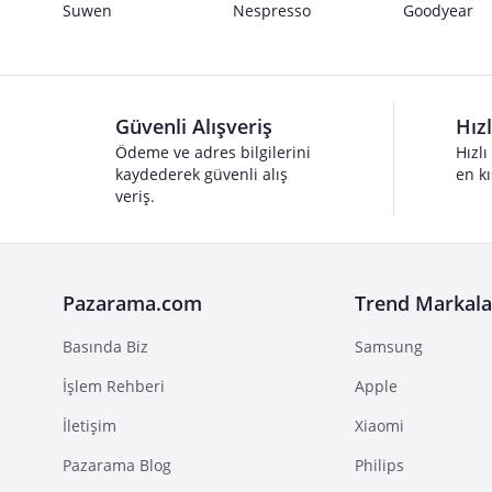
Suwen
Nespresso
Goodyear
Güvenli Alışveriş
Hız
Ödeme ve adres bilgilerini
Hızlı
kaydederek güvenli alış
en kı
veriş.
Pazarama.com
Trend Markala
Basında Biz
Samsung
İşlem Rehberi
Apple
İletişim
Xiaomi
Pazarama Blog
Philips