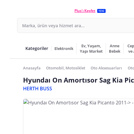
Plus'ı Keşfet
YENİ
Ev, Yaşam,
Anne
Cep
Kategoriler
Elektronik
Yapı Market
Bebek
ve
Anasayfa
Otomobil, Motosiklet
Oto Aksesuarları
Oto
Hyundaı On Amortısor Sag Kia Pic
HERTH BUSS