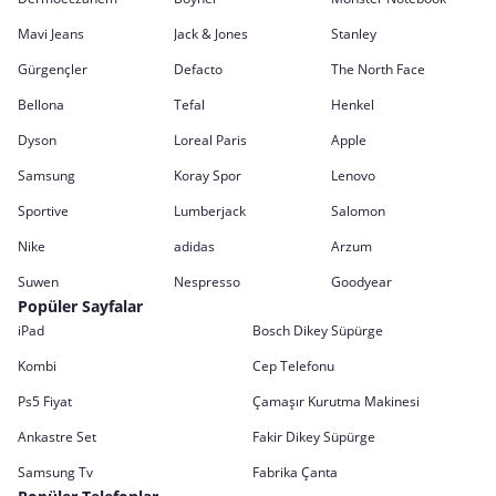
Mavi Jeans
Jack & Jones
Stanley
Gürgençler
Defacto
The North Face
Bellona
Tefal
Henkel
Dyson
Loreal Paris
Apple
Samsung
Koray Spor
Lenovo
Sportive
Lumberjack
Salomon
Nike
adidas
Arzum
Suwen
Nespresso
Goodyear
Popüler Sayfalar
iPad
Bosch Dikey Süpürge
Kombi
Cep Telefonu
Ps5 Fiyat
Çamaşır Kurutma Makinesi
Ankastre Set
Fakir Dikey Süpürge
Samsung Tv
Fabrika Çanta