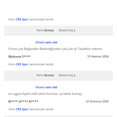
Ürün
CRS Spor
satıcısından alındı
Renk
Kırmızı
Beden/Yaş
L
Ürünü satın aldı
Ürünü çok Beğendim Beklediğimden çok çok iyi Teşekkür ederim
Mehmet İ****
15 Haziran 2026
Ürün
CRS Spor
satıcısından alındı
Renk
Kırmızı
Beden/Yaş
L
Ürünü satın aldı
en uygun fiyatlı milli takım forması. iyi kalite kumaş.
B**** U**** K****
23 Temmuz 2026
Ürün
CRS Spor
satıcısından alındı