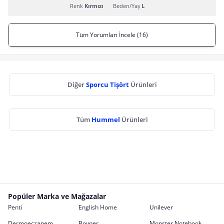
Renk
Kırmızı
Beden/Yaş
L
Tüm Yorumları İncele (16)
Diğer
Sporcu Tişört
Ürünleri
Tüm
Hummel
Ürünleri
Popüler Marka ve Mağazalar
Penti
English Home
Unilever
Dermoeczanem
Boyner
Monster Notebook