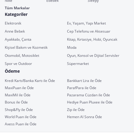
Nike
Ebebek
Sleepy
Tüm Markalar
Kategoriler
Elektronik
Ev, Yaşam, Yapı Market
Anne Bebek
Cep Telefonu ve Aksesuar
Ayakkabı, Çanta
Kitap, Kırtasiye, Hobi, Oyuncak
Kişisel Bakım ve Kozmetik
Moda
Otomobil, Motosiklet
Oyun, Konsol ve Dijital Servisler
Spor ve Outdoor
Süpermarket
Ödeme
Kredi Kartı/Banka Kartı ile Öde
Bankkart Lira ile Öde
MaxiPuan ile Öde
ParafPara ile Öde
MaxiMil ile Öde
Pazarama Cüzdan ile Öde
Bonus ile Öde
Hediye Puan Pluxee ile Öde
Shop&Fly ile Öde
Zip ile Öde
World Puan ile Öde
Hemen Al Sonra Öde
Axess Puan ile Öde