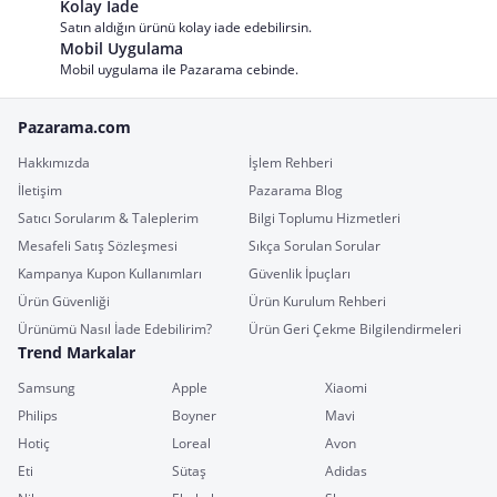
Kolay İade
Satın aldığın ürünü kolay iade edebilirsin.
Mobil Uygulama
Mobil uygulama ile Pazarama cebinde.
Pazarama.com
Hakkımızda
İşlem Rehberi
İletişim
Pazarama Blog
Satıcı Sorularım & Taleplerim
Bilgi Toplumu Hizmetleri
Mesafeli Satış Sözleşmesi
Sıkça Sorulan Sorular
Kampanya Kupon Kullanımları
Güvenlik İpuçları
Ürün Güvenliği
Ürün Kurulum Rehberi
Ürünümü Nasıl İade Edebilirim?
Ürün Geri Çekme Bilgilendirmeleri
Trend Markalar
Samsung
Apple
Xiaomi
Philips
Boyner
Mavi
Hotiç
Loreal
Avon
Eti
Sütaş
Adidas