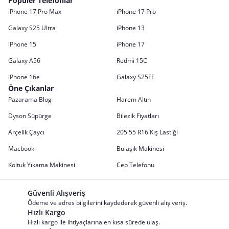
Popüler Telefonlar
iPhone 17 Pro Max
iPhone 17 Pro
Galaxy S25 Ultra
iPhone 13
iPhone 15
iPhone 17
Galaxy A56
Redmi 15C
iPhone 16e
Galaxy S25FE
Öne Çıkanlar
Pazarama Blog
Harem Altın
Dyson Süpürge
Bilezik Fiyatları
Arçelik Çaycı
205 55 R16 Kış Lastiği
Macbook
Bulaşık Makinesi
Koltuk Yıkama Makinesi
Cep Telefonu
Güvenli Alışveriş
Ödeme ve adres bilgilerini kaydederek güvenli alış veriş.
Hızlı Kargo
Hızlı kargo ile ihtiyaçlarına en kısa sürede ulaş.