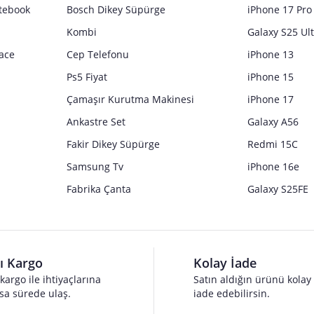
tebook
Bosch Dikey Süpürge
iPhone 17 Pro
Kombi
Galaxy S25 Ul
ace
Cep Telefonu
iPhone 13
Ps5 Fiyat
iPhone 15
Çamaşır Kurutma Makinesi
iPhone 17
Ankastre Set
Galaxy A56
Fakir Dikey Süpürge
Redmi 15C
Samsung Tv
iPhone 16e
Fabrika Çanta
Galaxy S25FE
lı Kargo
Kolay İade
 kargo ile ihtiyaçlarına
Satın aldığın ürünü kolay
sa sürede ulaş.
iade edebilirsin.