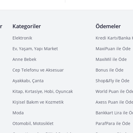
r
Kategoriler
Ödemeler
Elektronik
Kredi Kartı/Banka 
Ev, Yaşam, Yapı Market
MaxiPuan ile Öde
Anne Bebek
MaxiMil ile Öde
Cep Telefonu ve Aksesuar
Bonus ile Öde
Ayakkabı, Çanta
Shop&Fly ile Öde
Kitap, Kırtasiye, Hobi, Oyuncak
World Puan ile Öd
Kişisel Bakım ve Kozmetik
Axess Puan ile Öd
Moda
Bankkart Lira ile 
Otomobil, Motosiklet
ParafPara ile Öde