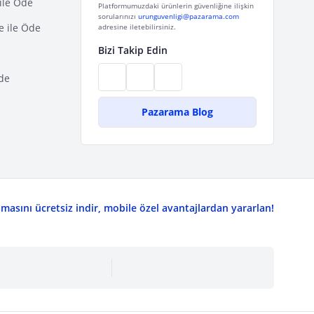
ile Öde
Platformumuzdaki ürünlerin güvenliğine ilişkin
sorularınızı
urunguvenligi@pazarama.com
e ile Öde
adresine iletebilirsiniz.
Bizi Takip Edin
de
Pazarama Blog
asını ücretsiz indir, mobile özel avantajlardan yararlan!