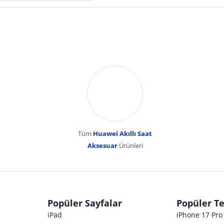
Tüm
Huawei Akıllı Saat
Aksesuar
Ürünleri
dır. Pazarama, bu içeriklerden dolayı herhangi bir sorumluluk kabul etmemektedir.
Popüler Sayfalar
Popüler Te
iPad
iPhone 17 Pr