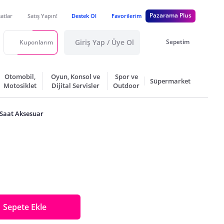
Pazarama Plus
satlar
Satış Yapın!
Destek Ol
Favorilerim
Giriş Yap / Üye Ol
Sepetim
Kuponlarım
Otomobil,
Oyun, Konsol ve
Spor ve
Süpermarket
Motosiklet
Dijital Servisler
Outdoor
 Saat Aksesuar
Sepete Ekle