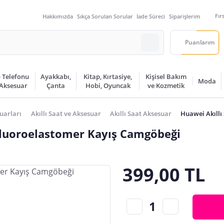
Fır
Hakkımızda
Sıkça Sorulan Sorular
İade Süreci
Siparişlerim
Puanlarım
 Telefonu
Ayakkabı,
Kitap, Kırtasiye,
Kişisel Bakım
Moda
 Aksesuar
Çanta
Hobi, Oyuncak
ve Kozmetik
uarları
Akıllı Saat ve Aksesuar
Akıllı Saat Aksesuar
Huawei Akıllı
Fluoroelastomer Kayış Camgöbeği
399,00 TL