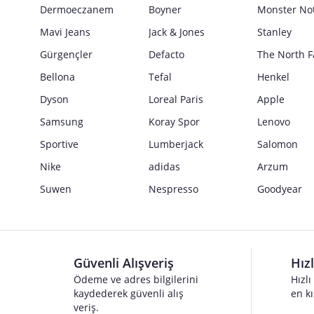
Güvenlik İşaretleri
Dermoeczanem
Boyner
Monster No
Satıcı bilgi girişi yapmamıştır.
Mavi Jeans
Jack & Jones
Stanley
Gürgençler
Defacto
The North F
Bellona
Tefal
Henkel
Dyson
Loreal Paris
Apple
Samsung
Koray Spor
Lenovo
Sportive
Lumberjack
Salomon
Nike
adidas
Arzum
Suwen
Nespresso
Goodyear
Güvenli Alışveriş
Hız
Ödeme ve adres bilgilerini
Hızlı
kaydederek güvenli alış
en kı
veriş.