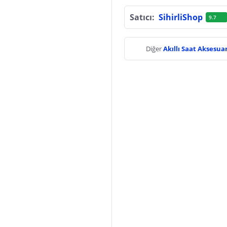
Satıcı:
SihirliShop
9.7
Diğer
Akıllı Saat Aksesua