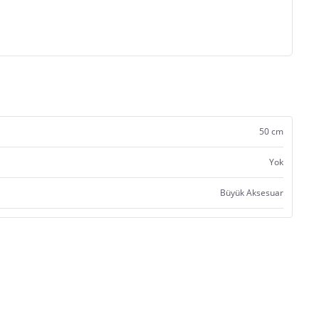
50 cm
Yok
Büyük Aksesuar
Satıcı bilgi girişi yapmamıştır.