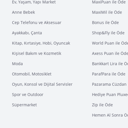
Ev, Yaşam, Yapı Market
MaxiPuan ile Öde
Anne Bebek
MaxiMil ile Öde
Cep Telefonu ve Aksesuar
Bonus ile Öde
Ayakkabı, Çanta
Shop&Fly ile Öde
Kitap, Kırtasiye, Hobi, Oyuncak
World Puan ile Öd
Kişisel Bakım ve Kozmetik
Axess Puan ile Öd
Moda
Bankkart Lira ile 
Otomobil, Motosiklet
ParafPara ile Öde
Oyun, Konsol ve Dijital Servisler
Pazarama Cüzdan 
Spor ve Outdoor
Hediye Puan Pluxe
Süpermarket
Zip ile Öde
Hemen Al Sonra Ö