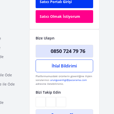
Satıcı Portalı Girişi
Satıcı Olmak İstiyorum
Bize Ulaşın
e
e
0850 724 79 76
Öde
İhlal Bildirimi
ile Öde
Platformumuzdaki ürünlerin güvenliğine ilişkin
sorularınızı
urunguvenligi@pazarama.com
e ile Öde
adresine iletebilirsiniz.
Bizi Takip Edin
de