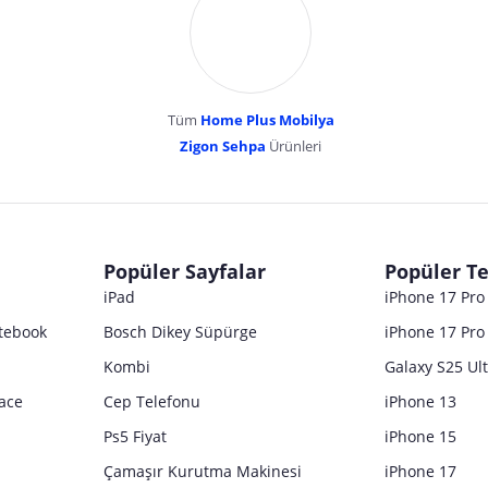
Tüm
Home Plus Mobilya
Zigon Sehpa
Ürünleri
dır. Pazarama, bu içeriklerden dolayı herhangi bir sorumluluk kabul etmemektedir.
Popüler Sayfalar
Popüler Te
iPad
iPhone 17 Pr
tebook
Bosch Dikey Süpürge
iPhone 17 Pro
Kombi
Galaxy S25 Ul
ace
Cep Telefonu
iPhone 13
Ps5 Fiyat
iPhone 15
Çamaşır Kurutma Makinesi
iPhone 17