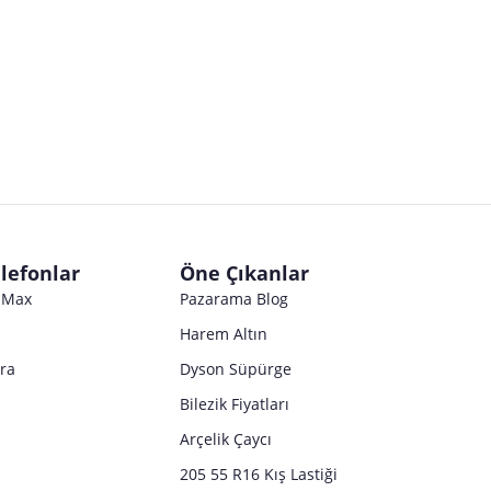
Satıcı bilgi girişi yapmamıştır.
Satıcı bilgi girişi yapmamıştır.
Satıcı bilgi girişi yapmamıştır.
Satıcı bilgi girişi yapmamıştır.
Satıcı bilgi girişi yapmamıştır.
Satıcı bilgi girişi yapmamıştır.
Satıcı bilgi girişi yapmamıştır.
Satıcı bilgi girişi yapmamıştır.
Satıcı bilgi girişi yapmamıştır.
Satıcı bilgi girişi yapmamıştır.
Satıcı bilgi girişi yapmamıştır.
Satıcı bilgi girişi yapmamıştır.
Satıcı bilgi girişi yapmamıştır.
Satıcı bilgi girişi yapmamıştır.
Satıcı bilgi girişi yapmamıştır.
Satıcı bilgi girişi yapmamıştır.
Satıcı bilgi girişi yapmamıştır.
Satıcı bilgi girişi yapmamıştır.
Satıcı bilgi girişi yapmamıştır.
Satıcı bilgi girişi yapmamıştır.
Satıcı bilgi girişi yapmamıştır.
Satıcı bilgi girişi yapmamıştır.
lefonlar
Öne Çıkanlar
Satıcı bilgi girişi yapmamıştır.
o Max
Pazarama Blog
Harem Altın
tra
Dyson Süpürge
Bilezik Fiyatları
Arçelik Çaycı
205 55 R16 Kış Lastiği