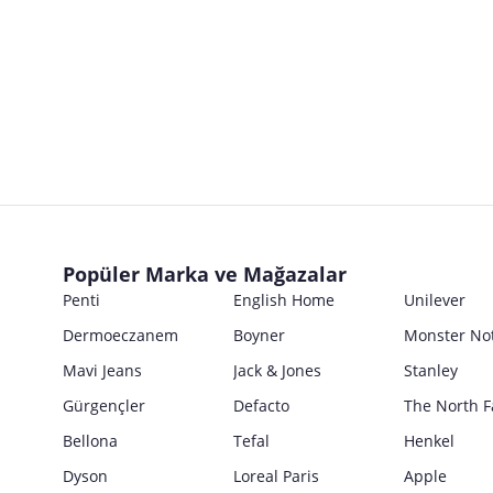
İsmi
İthalatçı
Ticari Ünvanı
İsmi
Türkiye’de Yerleşik Yetkili Temsilci
Marka
Ticari Ünvanı
İsmi
Türkiye’de Yerleşik İfa Hizmet Sağlayıcı
Posta Adresi
Marka
Ticari Ünvanı
İsmi
Ürün Bilgileri
E Posta Adresi
Posta Adresi
Marka
Parti No
Ticari Ünvanı
Kullanım Kılavuzu
E Posta Adresi
Seri No
Posta Adresi
Marka
Satıcı bilgi girişi yapmamıştır.
Ürün Ambalajı Görselleri
Son Kullanma Tarihi
E Posta Adresi
Posta Adresi
Satıcı bilgi girişi yapmamıştır.
Uyarı / Güvenlik Açıklaması
Girilen tüm bilgilerin doğruluğu ve güncelliği satıcının sorumluluğunda
Popüler Marka ve Mağazalar
E Posta Adresi
Satıcı bilgi girişi yapmamıştır.
Penti
English Home
Unilever
Güvenlik İşaretleri
Dermoeczanem
Boyner
Monster No
Satıcı bilgi girişi yapmamıştır.
Mavi Jeans
Jack & Jones
Stanley
Gürgençler
Defacto
The North F
Bellona
Tefal
Henkel
Dyson
Loreal Paris
Apple