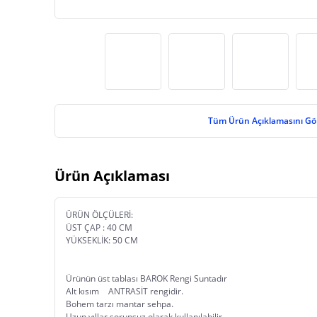
Tüm Ürün Açıklamasını Gö
Ürün Açıklaması
ÜRÜN ÖLÇÜLERİ:
ÜST ÇAP : 40 CM
YÜKSEKLİK: 50 CM 
Ürünün üst tablası BAROK Rengi Suntadır
Alt kısım 	ANTRASİT rengidir. 
Bohem tarzı mantar sehpa.
Uzun yıllar sorunsuz olarak kullanılabilir.