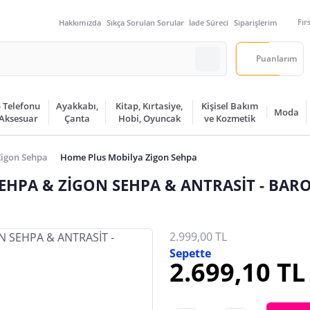
Fır
Hakkımızda
Sıkça Sorulan Sorular
İade Süreci
Siparişlerim
Puanlarım
 Telefonu
Ayakkabı,
Kitap, Kırtasiye,
Kişisel Bakım
Moda
 Aksesuar
Çanta
Hobi, Oyuncak
ve Kozmetik
Zigon Sehpa
Home Plus Mobilya Zigon Sehpa
EHPA & ZİGON SEHPA & ANTRASİT - BAR
2.999,00 TL
Sepette
2.699,10 TL