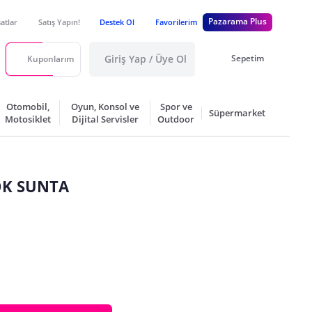
Pazarama Plus
satlar
Satış Yapın!
Destek Ol
Favorilerim
Giriş Yap / Üye Ol
Sepetim
Kuponlarım
Otomobil,
Oyun, Konsol ve
Spor ve
Süpermarket
Motosiklet
Dijital Servisler
Outdoor
OK SUNTA