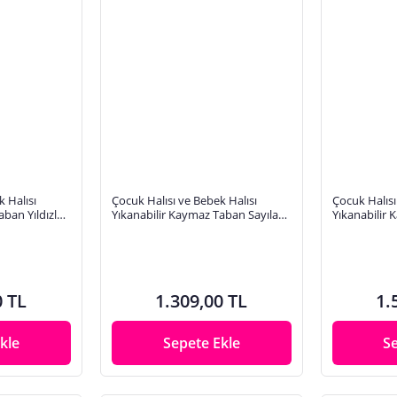
 Halısı
Çocuk Halısı ve Bebek Halısı
Çocuk Halısı
ban Yıldızlar
Yıkanabilir Kaymaz Taban Sayılar
Yıkanabilir 
 HC001
Gri Pembe Dijital Baskı Halı
Lacivert Dij
HC027
0 TL
1.309,00 TL
1.
kle
Sepete Ekle
S