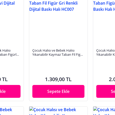
 Halısı
Çocuk Halısı ve Bebek Halısı
Çocuk Halısı
aban Figürlü
Yıkanabilir Kaymaz Taban Fil Figür
Yıkanabilir 
lı HC080
Gri Renkli Dijital Baskı Halı HC007
Gri Sarı Diji
0 TL
1.309,00 TL
2.
kle
Sepete Ekle
S