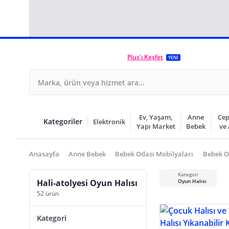
Plus'ı Keşfet
YENİ
Ev, Yaşam,
Anne
Cep
Kategoriler
Elektronik
Yapı Market
Bebek
ve
Anasayfa
Anne Bebek
Bebek Odası Mobilyaları
Bebek Od
Kategori
Hali-atolyesi Oyun Halısı
Oyun Halısı
52 ürün
Kategori