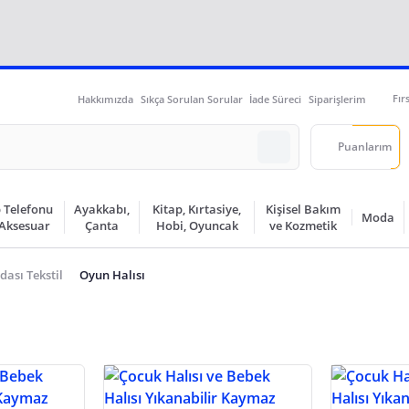
Fır
Hakkımızda
Sıkça Sorulan Sorular
İade Süreci
Siparişlerim
Puanlarım
 Telefonu
Ayakkabı,
Kitap, Kırtasiye,
Kişisel Bakım
Moda
 Aksesuar
Çanta
Hobi, Oyuncak
ve Kozmetik
ası Tekstil
Oyun Halısı