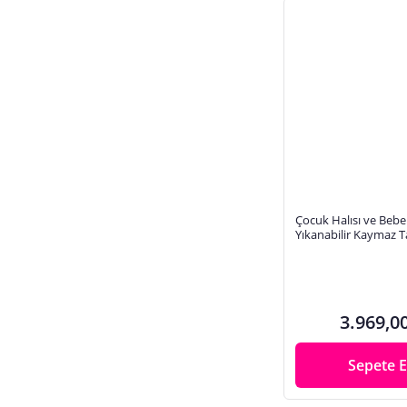
Çocuk Halısı ve Bebek
Yıkanabilir Kaymaz 
Figürlü Gri Renkli Diji
HC003
3.969,0
Sepete E