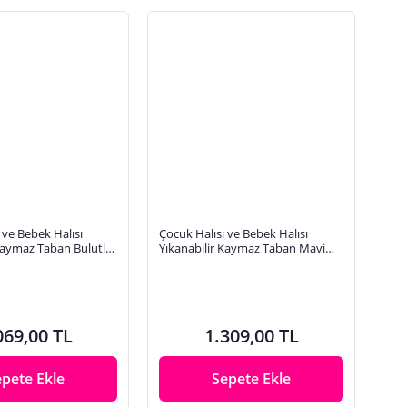
 ve Bebek Halısı
Çocuk Halısı ve Bebek Halısı
Kaymaz Taban Bulutlar
Yıkanabilir Kaymaz Taban Mavi
 Baskı Halı HC010
Dijital Baskı Halı HC018
069,00 TL
1.309,00 TL
epete Ekle
Sepete Ekle