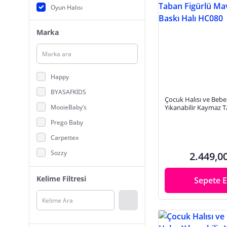
Oyun Halısı
Marka
Happy
BYASAFKİDS
Çocuk Halısı ve Bebek
MooieBaby’s
Yıkanabilir Kaymaz T
Mavi Dijital Baskı Ha
Prego Baby
Carpettex
Sozzy
2.449,0
Fibril
Kelime Filtresi
Sepete E
Fisher-Price
PUREZA
Bondigo