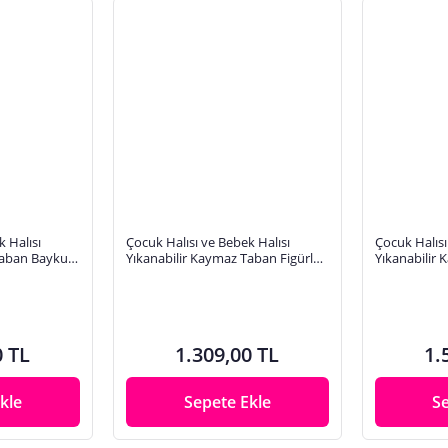
 Halısı
Çocuk Halısı ve Bebek Halısı
Çocuk Halısı
Taban Baykuş
Yıkanabilir Kaymaz Taban Figürlü
Yıkanabilir 
tal Baskı Halı
Gri Dijital Baskı Halı HC032
Gri Pembe Di
0 TL
1.309,00 TL
1.
kle
Sepete Ekle
S