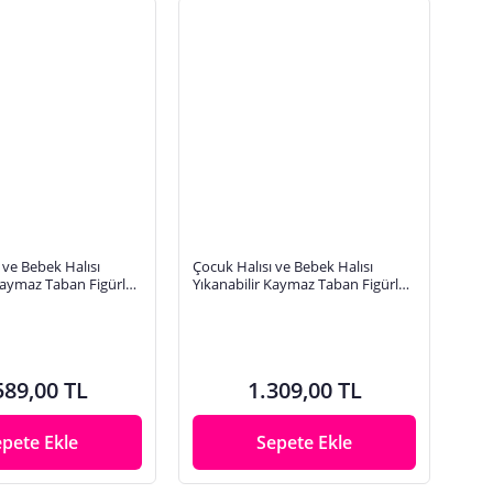
 ve Bebek Halısı
Çocuk Halısı ve Bebek Halısı
Kaymaz Taban Figürlü
Yıkanabilir Kaymaz Taban Figürlü
jital Baskı HC026
Gri Dijital Baskı Halı HC025
589,00 TL
1.309,00 TL
epete Ekle
Sepete Ekle