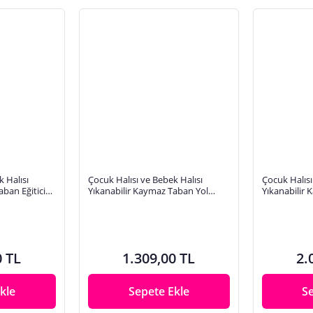
 Halısı
Çocuk Halısı ve Bebek Halısı
Çocuk Halısı
aban Eğitici
Yıkanabilir Kaymaz Taban Yol
Yıkanabilir 
skı Halı HC022
Temalı Mavi Renkli Dijital Baskı
Mavi Dijital
Halı HC004
0 TL
1.309,00 TL
2.
kle
Sepete Ekle
S