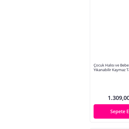
Çocuk Halısı ve Bebek
Yıkanabilir Kaymaz Ta
Gri Dijital Baskı Halı
1.309,0
Sepete E