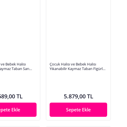
 ve Bebek Halısı
Çocuk Halısı ve Bebek Halısı
Kaymaz Taban Sarı
Yıkanabilir Kaymaz Taban Figürlü
ital Baskı Halı HC024
Gri Dijital Baskı Halı HC028
589,00 TL
5.879,00 TL
epete Ekle
Sepete Ekle