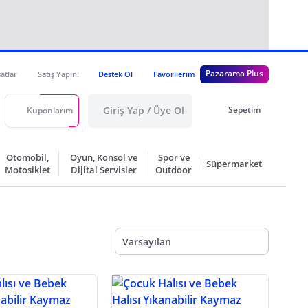
Pazarama Plus
satlar
Satış Yapın!
Destek Ol
Favorilerim
Giriş Yap / Üye Ol
Sepetim
Kuponlarım
Otomobil,
Oyun, Konsol ve
Spor ve
Süpermarket
Motosiklet
Dijital Servisler
Outdoor
Varsayılan