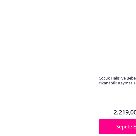
Çocuk Halısı ve Bebek
Yıkanabilir Kaymaz T
Sayılar Gri Dijital Ba
2.219,0
Sepete E