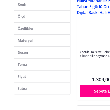
HAMUR
Renk
Viva Home
Bebebao
Ölçü
Ingenuity
Özellikler
Oyun Terapi Market
sty home
Materyal
Prego Toys
Çocuk Halısı ve Bebek
Desen
Sevi Bebe
Yıkanabilir Kaymaz T
Gri Pembe Dijital Ba
Eko Halı
Tema
Odeon Halı
Fiyat
1.309,0
Satıcı
Sepete E