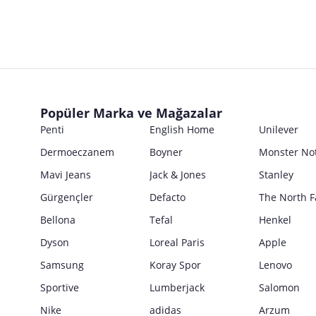
Türkiye’de Yerleşik İfa Hizmet Sağlayıcı
Posta Adresi
Marka
Ticari Ünvanı
İsmi
Ürün Bilgileri
E Posta Adresi
Posta Adresi
Marka
Parti No
Ticari Ünvanı
Kullanım Kılavuzu
E Posta Adresi
Seri No
Posta Adresi
Marka
Satıcı bilgi girişi yapmamıştır.
Ürün Ambalajı Görselleri
Son Kullanma Tarihi
E Posta Adresi
Posta Adresi
Satıcı bilgi girişi yapmamıştır.
Uyarı / Güvenlik Açıklaması
Girilen tüm bilgilerin doğruluğu ve güncelliği satıcının sorumluluğunda
Popüler Marka ve Mağazalar
E Posta Adresi
Satıcı bilgi girişi yapmamıştır.
Penti
English Home
Unilever
Güvenlik İşaretleri
Dermoeczanem
Boyner
Monster No
Satıcı bilgi girişi yapmamıştır.
Mavi Jeans
Jack & Jones
Stanley
Gürgençler
Defacto
The North F
Bellona
Tefal
Henkel
Dyson
Loreal Paris
Apple
Samsung
Koray Spor
Lenovo
Sportive
Lumberjack
Salomon
Nike
adidas
Arzum