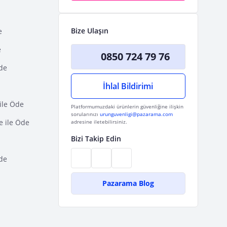
Bize Ulaşın
e
e
0850 724 79 76
Öde
İhlal Bildirimi
ile Öde
Platformumuzdaki ürünlerin güvenliğine ilişkin
sorularınızı
urunguvenligi@pazarama.com
e ile Öde
adresine iletebilirsiniz.
Bizi Takip Edin
de
Pazarama Blog