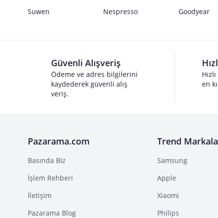
Suwen
Nespresso
Goodyear
Güvenli Alışveriş
Hız
Ödeme ve adres bilgilerini
Hızlı
kaydederek güvenli alış
en kı
veriş.
Pazarama.com
Trend Markala
Basında Biz
Samsung
İşlem Rehberi
Apple
İletişim
Xiaomi
Pazarama Blog
Philips