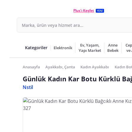
Plus'ı Keşfet
YENİ
Ev, Yaşam,
Anne
Cep
Kategoriler
Elektronik
Yapı Market
Bebek
ve
Anasayfa
Ayakkabı, Çanta
Kadın Ayakkabı
Kadın Bot
Günlük Kadın Kar Botu Kürklü Bağc
Nstil