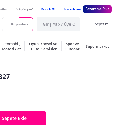
Pazarama Plus
satlar
Satış Yapın!
Destek Ol
Favorilerim
Giriş Yap / Üye Ol
Sepetim
Kuponlarım
Otomobil,
Oyun, Konsol ve
Spor ve
Süpermarket
Motosiklet
Dijital Servisler
Outdoor
 327
Sepete Ekle