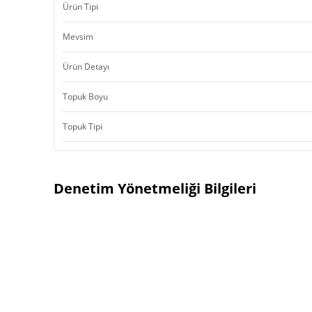
Ürün Tipi
Mevsim
Ürün Detayı
Topuk Boyu
Topuk Tipi
Denetim Yönetmeliği Bilgileri
Ürün Menşei:
Türkiye’de Yerleşik İmalatçı
İsmi
İthalatçı
Ticari Ünvanı
İsmi
Türkiye’de Yerleşik Yetkili Temsilci
Marka
Ticari Ünvanı
İsmi