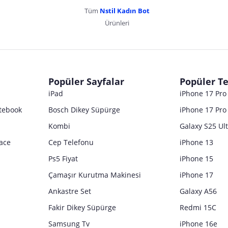
Tüm
Nstil Kadın Bot
Ürünleri
dır. Pazarama, bu içeriklerden dolayı herhangi bir sorumluluk kabul etmemektedir.
Popüler Sayfalar
Popüler Te
iPad
iPhone 17 Pr
tebook
Bosch Dikey Süpürge
iPhone 17 Pro
Kombi
Galaxy S25 Ul
ace
Cep Telefonu
iPhone 13
Ps5 Fiyat
iPhone 15
Çamaşır Kurutma Makinesi
iPhone 17
Ankastre Set
Galaxy A56
Fakir Dikey Süpürge
Redmi 15C
Samsung Tv
iPhone 16e