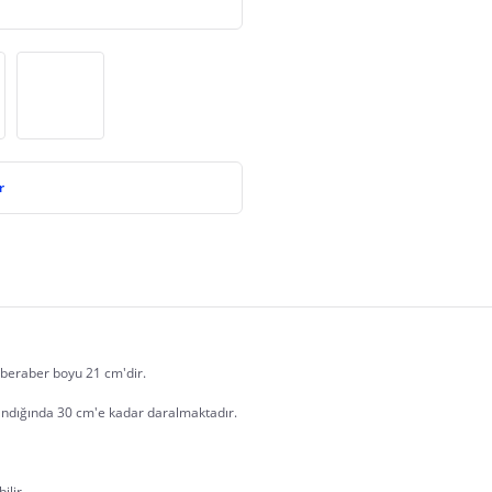
r
beraber boyu 21 cm'dir.
landığında 30 cm'e kadar daralmaktadır. 
ilir.