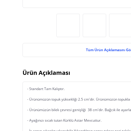
Tüm Ürün Açıklamasını Gö
Ürün Açıklaması
- Standart Tam Kalıptır. 
- Ürünümüzün topuk yüksekliği 2.5 cm'dir. Ürünümüzün topukla 
- Ürünümüzün bilek çevresi genişliği  38 cm'dir. Bağcık ile ayar
- Ayağınızı sıcak tutan Kürklü Astar Mevcuttur.
- İç astarı çıkarılıp yıkanabilir Yıkandıktan sonra tekrar geri takılab