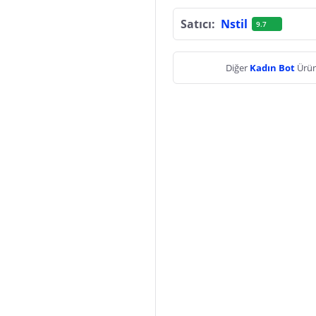
Satıcı:
Nstil
9.7
Diğer
Kadın Bot
Ürün