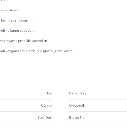
al edilmiştir.
 kalın taban tasarımı.
üreli kullanım vadeder.
ağlayarak pratiklik kazandırır. 
li kaygan zeminlerde bile güvenliğinizi korur. 
Bej
Beden/Yaş
Günlük
Ortopedik
Suni Deri
Burun Tipi