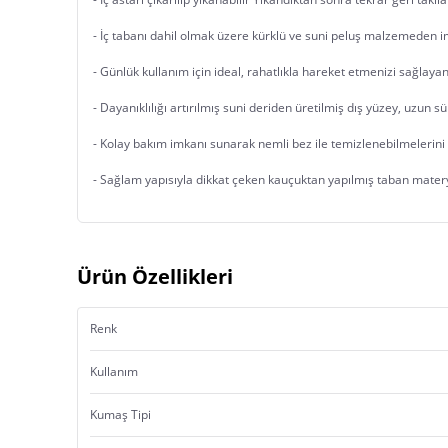
- İç tabanı dahil olmak üzere kürklü ve suni peluş malzemeden im
- Günlük kullanım için ideal, rahatlıkla hareket etmenizi sağlayan
- Dayanıklılığı artırılmış suni deriden üretilmiş dış yüzey, uzun s
- Kolay bakım imkanı sunarak nemli bez ile temizlenebilmelerini s
- Sağlam yapısıyla dikkat çeken kauçuktan yapılmış taban materya
Ürün Özellikleri
Renk
Kullanım
Kumaş Tipi