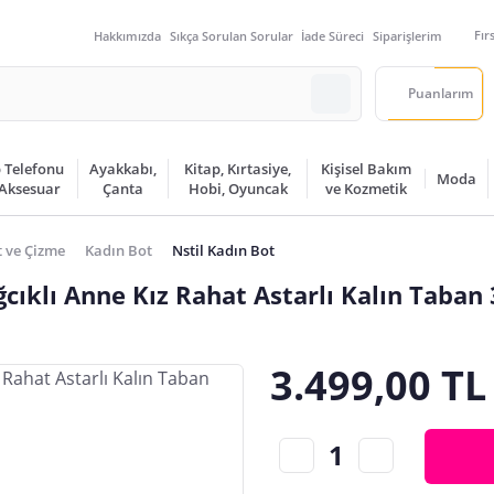
Fır
Hakkımızda
Sıkça Sorulan Sorular
İade Süreci
Siparişlerim
Puanlarım
 Telefonu
Ayakkabı,
Kitap, Kırtasiye,
Kişisel Bakım
Moda
 Aksesuar
Çanta
Hobi, Oyuncak
ve Kozmetik
 ve Çizme
Kadın Bot
Nstil Kadın Bot
ıklı Anne Kız Rahat Astarlı Kalın Taban
3.499,00 TL