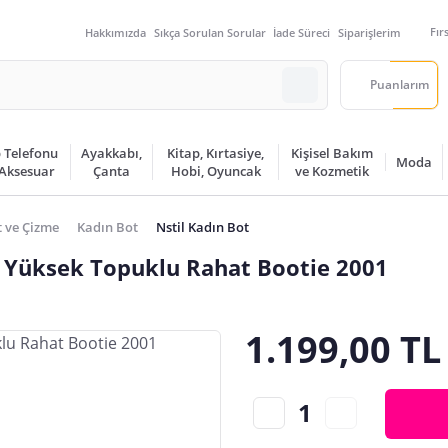
Fır
Hakkımızda
Sıkça Sorulan Sorular
İade Süreci
Siparişlerim
Puanlarım
 Telefonu
Ayakkabı,
Kitap, Kırtasiye,
Kişisel Bakım
Moda
 Aksesuar
Çanta
Hobi, Oyuncak
ve Kozmetik
 ve Çizme
Kadın Bot
Nstil Kadın Bot
n Yüksek Topuklu Rahat Bootie 2001
1.199,00 TL