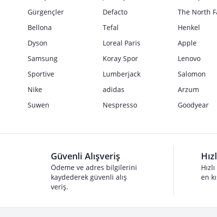
Gürgençler
Defacto
The North F
Bellona
Tefal
Henkel
Dyson
Loreal Paris
Apple
Samsung
Koray Spor
Lenovo
Sportive
Lumberjack
Salomon
Nike
adidas
Arzum
Suwen
Nespresso
Goodyear
Güvenli Alışveriş
Hız
Ödeme ve adres bilgilerini
Hızlı
kaydederek güvenli alış
en kı
veriş.