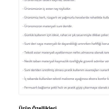
- Ürünümüzün iç astarı tay tüylüdür.
- Ürünümüz karlı, rüzgarlı ve yağmurlu havalarda rahatlıkla kulla
- Ürünümüzün materyali suni deridir.
- Günlük kullanım için ideal, rahat ve şık tasarımıyla dikkat çeker
- Suni deri saya materyali ile dayanıklılığı artırırken hafifliği korur
- Tekstil astar materyali ayaklarınızın nefes almasına olanak ta
- Neolit taban materyali kaymazlık özelliğiyle güvenli adımlar atm
- Suni deriden üretilmiş olması pratik kullanım avantajları suna
- İç tabanda kullanılan tekstil malzeme ayağınıza ekstra konfor kaz
- Fermuarlı bağlama şekli hızlı ve pratik giyip çıkarmaya olanak
Ürün Özellikleri