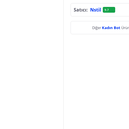
Satıcı:
Nstil
9.7
Diğer
Kadın Bot
Ürün