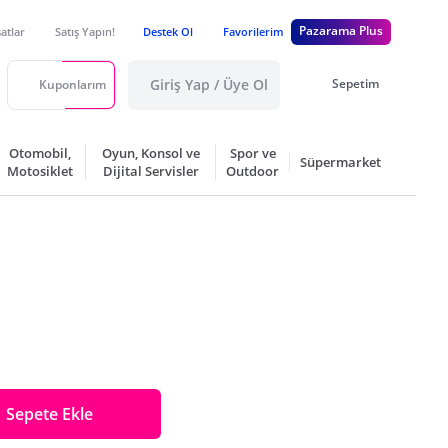
Pazarama Plus
satlar
Satış Yapın!
Destek Ol
Favorilerim
Giriş Yap / Üye Ol
Sepetim
Kuponlarım
Otomobil,
Oyun, Konsol ve
Spor ve
Süpermarket
Motosiklet
Dijital Servisler
Outdoor
Sepete Ekle