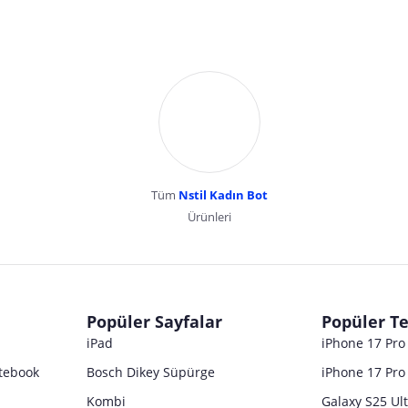
Tüm
Nstil Kadın Bot
Ürünleri
dır. Pazarama, bu içeriklerden dolayı herhangi bir sorumluluk kabul etmemektedir.
Popüler Sayfalar
Popüler Te
iPad
iPhone 17 Pr
tebook
Bosch Dikey Süpürge
iPhone 17 Pro
Kombi
Galaxy S25 Ul