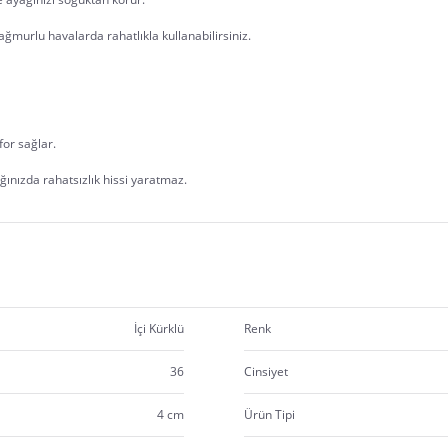
ağmurlu havalarda rahatlıkla kullanabilirsiniz.
for sağlar.
ağınızda rahatsızlık hissi yaratmaz.
İçi Kürklü
Renk
36
Cinsiyet
4 cm
Ürün Tipi