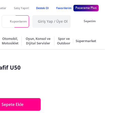
Pazarama Plus
satlar
Satış Yapın!
Destek Ol
Favorilerim
Giriş Yap / Üye Ol
Sepetim
Kuponlarım
Otomobil,
Oyun, Konsol ve
Spor ve
Süpermarket
Motosiklet
Dijital Servisler
Outdoor
afif U50
Sepete Ekle