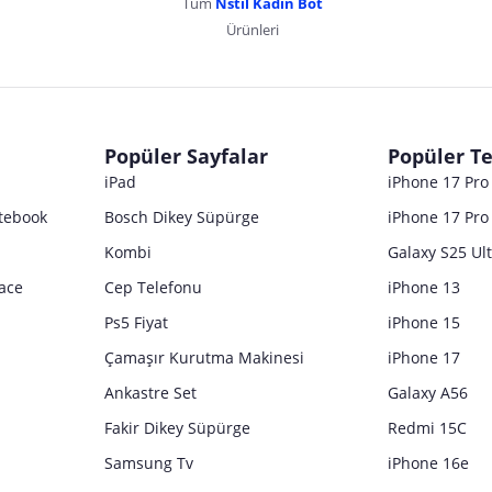
Tüm
Nstil Kadın Bot
Ürünleri
dır. Pazarama, bu içeriklerden dolayı herhangi bir sorumluluk kabul etmemektedir.
Popüler Sayfalar
Popüler Te
iPad
iPhone 17 Pr
tebook
Bosch Dikey Süpürge
iPhone 17 Pro
Kombi
Galaxy S25 Ul
ace
Cep Telefonu
iPhone 13
Ps5 Fiyat
iPhone 15
Çamaşır Kurutma Makinesi
iPhone 17
Ankastre Set
Galaxy A56
Fakir Dikey Süpürge
Redmi 15C
Samsung Tv
iPhone 16e