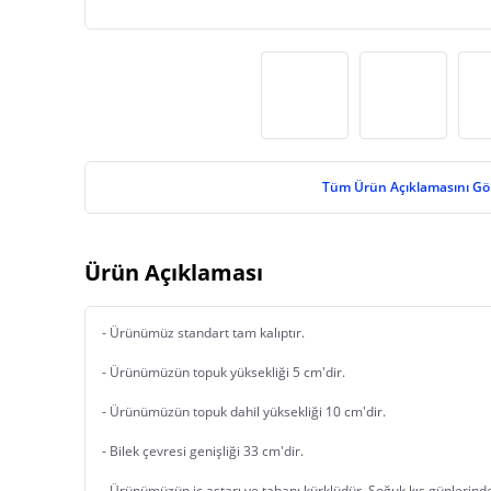
Tüm Ürün Açıklamasını Gö
Ürün Açıklaması
- Ürünümüz standart tam kalıptır. 
- Ürünümüzün topuk yüksekliği 5 cm'dir.
- Ürünümüzün topuk dahil yüksekliği 10 cm'dir.
- Bilek çevresi genişliği 33 cm'dir. 
- Ürünümüzün iç astarı ve tabanı kürklüdür. Soğuk kış günlerind