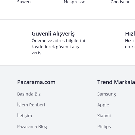
Suwen
Nespresso
Goodyear
Güvenli Alışveriş
Hız
Ödeme ve adres bilgilerini
Hızlı
kaydederek güvenli alış
en kı
veriş.
Pazarama.com
Trend Markala
Basında Biz
Samsung
İşlem Rehberi
Apple
İletişim
Xiaomi
Pazarama Blog
Philips