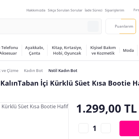
Fır
Hakkımızda
Sıkça Sorulan Sorular
İade Süreci
Siparişlerim
Puanlarım
 Telefonu
Ayakkabı,
Kitap, Kırtasiye,
Kişisel Bakım
Moda
 Aksesuar
Çanta
Hobi, Oyuncak
ve Kozmetik
 ve Çizme
Kadın Bot
Nstil Kadın Bot
KalınTaban İçi Kürklü Süet Kısa Bootie H
1.299,00 TL