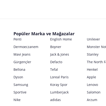
Posta Adresi
Marka
Ticari Ünvanı
İsmi
Ürün Bilgileri
E Posta Adresi
Posta Adresi
Marka
Parti No
Ticari Ünvanı
Kullanım Kılavuzu
E Posta Adresi
Seri No
Posta Adresi
Marka
Satıcı bilgi girişi yapmamıştır.
Ürün Ambalajı Görselleri
Son Kullanma Tarihi
E Posta Adresi
Posta Adresi
Satıcı bilgi girişi yapmamıştır.
Uyarı / Güvenlik Açıklaması
Girilen tüm bilgilerin doğruluğu ve güncelliği satıcının sorumluluğunda
Popüler Marka ve Mağazalar
E Posta Adresi
Satıcı bilgi girişi yapmamıştır.
Penti
English Home
Unilever
Güvenlik İşaretleri
Dermoeczanem
Boyner
Monster No
Satıcı bilgi girişi yapmamıştır.
Mavi Jeans
Jack & Jones
Stanley
Gürgençler
Defacto
The North F
Bellona
Tefal
Henkel
Dyson
Loreal Paris
Apple
Samsung
Koray Spor
Lenovo
Sportive
Lumberjack
Salomon
Nike
adidas
Arzum