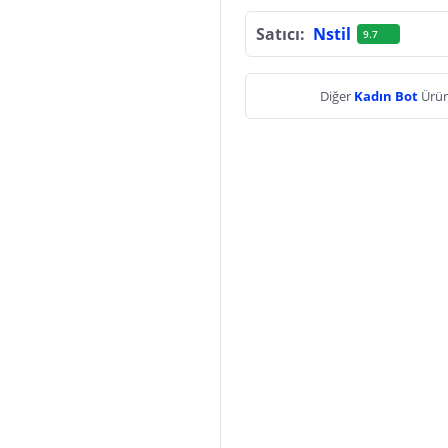
Satıcı:
Nstil
9.7
Diğer
Kadın Bot
Ürün