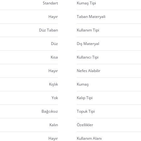
Standart
Kumaş Tipi
Hayır
Taban Materyali
Düz Taban
Kullanım Tipi
Düz
Dış Materyal
Kısa
Kullanıcı Tipi
Hayır
Nefes Alabilir
Kışlık
Kumaş
Yok
Kalıp Tipi
Bağcıksız
Topuk Tipi
Kalın
Özellikler
Hayır
Kullanım Alanı