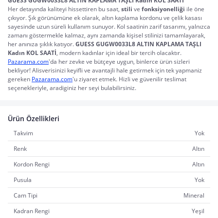
GUESS GUGW0033L8 ALTIN KAPLAMA TAŞLI Kadın KOL SAATİ
Her detayında kaliteyi hissettiren bu saat, 
stili
 ve 
fonksiyonelliği
 ile öne 
çıkıyor. Şık görünümüne ek olarak, altın kaplama kordonu ve çelik kasası 
sayesinde uzun süreli kullanım sunuyor. Kol saatinin zarif tasarımı, yalnızca 
zamanı göstermekle kalmaz, aynı zamanda kişisel stilinizi tamamlayarak, 
her anınıza şıklık katıyor. 
GUESS GUGW0033L8 ALTIN KAPLAMA TAŞLI 
Kadın KOL SAATİ
, modern kadınlar için ideal bir tercih olacaktır.
Pazarama.com
'da her zevke ve bütçeye uygun, binlerce ürün sizleri 
bekliyor! Alisverisinizi keyifli ve avantajli hale getirmek için tek yapmaniz 
gereken 
Pazarama.com
'u ziyaret etmek. Hizli ve güvenilir teslimat 
seçenekleriyle, aradiginiz her seyi bulabilirsiniz.
Ürün Özellikleri
Takvim
Yok
Renk
Altın
Kordon Rengi
Altın
Pusula
Yok
Cam Tipi
Mineral
Kadran Rengi
Yeşil