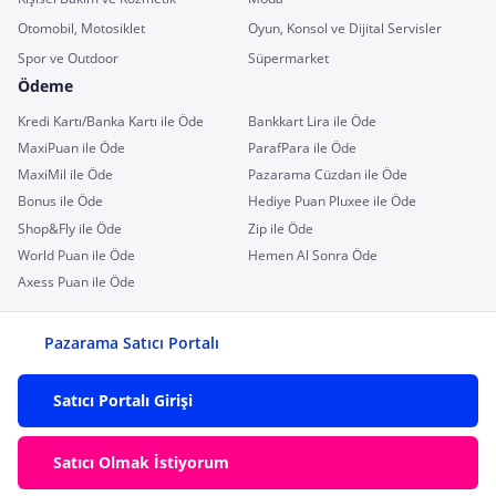
Otomobil, Motosiklet
Oyun, Konsol ve Dijital Servisler
Spor ve Outdoor
Süpermarket
Ödeme
Kredi Kartı/Banka Kartı ile Öde
Bankkart Lira ile Öde
MaxiPuan ile Öde
ParafPara ile Öde
MaxiMil ile Öde
Pazarama Cüzdan ile Öde
Bonus ile Öde
Hediye Puan Pluxee ile Öde
Shop&Fly ile Öde
Zip ile Öde
World Puan ile Öde
Hemen Al Sonra Öde
Axess Puan ile Öde
Pazarama Satıcı Portalı
Satıcı Portalı Girişi
Satıcı Olmak İstiyorum