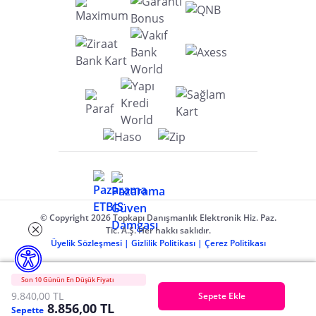
© Copyright 2026 Topkapı Danışmanlık Elektronik Hiz. Paz.
Tic. A.Ş. Her hakkı saklıdır.
Üyelik Sözleşmesi
|
Gizlilik Politikası
|
Çerez Politikası
Son 10 Günün En Düşük Fiyatı
9.840,00 TL
Sepete Ekle
8.856,00 TL
Sepette