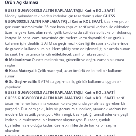
Ürün Açıklaması
GUESS GUGW0033L8 ALTIN KAPLAMA TAŞLI Kadın KOL SAATİ
Modayı yakından takip eden kadınlar için tasarlanmış olan 
GUESS 
GUGW0033L8 ALTIN KAPLAMA TAŞLI Kadın KOL SAATİ
, klasik ve şık bir 
görünüm sunmaktadır. 36 mm kasa çapı ve zarif yeşil kadranı ile dikkatleri 
üzerine çekerken, altın renkli çelik kordonu da stilinize sofistike bir dokunuş 
katıyor. Mineral camı sayesinde çizilmelere karşı dayanıklıdır ve günlük 
kullanım için idealdir. 3 ATM su geçirmezlik özelliği ile spor aktivitelerinde 
de güvenle kullanabilirsiniz. Hem şıklığı hem de işlevselliği bir arada sunan 
bu saat, her ortamda tercih edilebilecek zarif bir aksesuardır.
●
Mekanizma
: Quartz mekanizma, güvenilir ve doğru zaman okuması
sağlar.
●
Kasa Materyali
: Çelik materyal, uzun ömürlü ve kaliteli bir kullanım
sunar.
●
Su Geçirmezlik
: 3 ATM su geçirmezlik, günlük kullanıma uygun bir
yapıdadır.
GUESS GUGW0033L8 ALTIN KAPLAMA TAŞLI Kadın KOL SAATİ
GUESS GUGW0033L8 ALTIN KAPLAMA TAŞLI Kadın KOL SAATİ
, zarif 
tasarımı ile her kadının aksesuar koleksiyonunda yer alması gereken bir 
parçadır. Düz cam şekli, lüks bir görünüm sunarken, yuvarlak kadranı ise 
modern bir estetik yaratıyor. Altın rengi, klasik şıklığı temsil ederken, yeşil 
kadran ile mükemmel bir kontrast oluşturuyor. Bu saat, günlük 
kıyafetlerinizle olduğu kadar, özel etkinliklerde de harika bir seçim 
olacaktır.