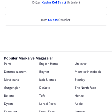
Diğer
Kadın Kol Saati
Ürünleri
Tüm
Guess
Ürünleri
Popüler Marka ve Mağazalar
Penti
English Home
Unilever
Dermoeczanem
Boyner
Monster Notebook
Mavi Jeans
Jack & Jones
Stanley
Gürgençler
Defacto
The North Face
Bellona
Tefal
Henkel
Dyson
Loreal Paris
Apple
Samsung
Koray Spor
Lenovo