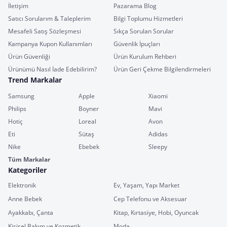
İletişim
Pazarama Blog
Satıcı Sorularım & Taleplerim
Bilgi Toplumu Hizmetleri
Mesafeli Satış Sözleşmesi
Sıkça Sorulan Sorular
Kampanya Kupon Kullanımları
Güvenlik İpuçları
Ürün Güvenliği
Ürün Kurulum Rehberi
Ürünümü Nasıl İade Edebilirim?
Ürün Geri Çekme Bilgilendirmeleri
Trend Markalar
Samsung
Apple
Xiaomi
Philips
Boyner
Mavi
Hotiç
Loreal
Avon
Eti
Sütaş
Adidas
Nike
Ebebek
Sleepy
Tüm Markalar
Kategoriler
Elektronik
Ev, Yaşam, Yapı Market
Anne Bebek
Cep Telefonu ve Aksesuar
Ayakkabı, Çanta
Kitap, Kırtasiye, Hobi, Oyuncak
Kişisel Bakım ve Kozmetik
Moda