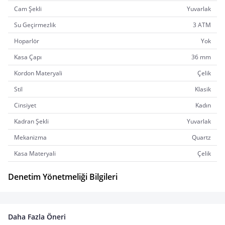
Cam Şekli
Yuvarlak
Su Geçirmezlik
3 ATM
Hoparlör
Yok
Kasa Çapı
36 mm
Kordon Materyali
Çelik
Stil
Klasik
Cinsiyet
Kadın
Kadran Şekli
Yuvarlak
Mekanizma
Quartz
Kasa Materyali
Çelik
Denetim Yönetmeliği Bilgileri
Daha Fazla Öneri