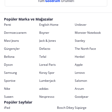
Tüm
Goodram
Ürünleri
Popüler Marka ve Mağazalar
Penti
English Home
Unilever
Dermoeczanem
Boyner
Monster Notebook
Mavi Jeans
Jack & Jones
Stanley
Gürgençler
Defacto
The North Face
Bellona
Tefal
Henkel
Dyson
Loreal Paris
Apple
Samsung
Koray Spor
Lenovo
Sportive
Lumberjack
Salomon
Nike
adidas
Arzum
Suwen
Nespresso
Goodyear
Popüler Sayfalar
iPad
Bosch Dikey Süpürge