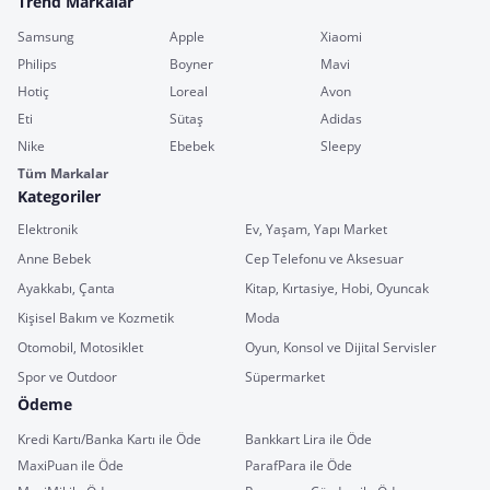
Trend Markalar
Samsung
Apple
Xiaomi
Philips
Boyner
Mavi
Hotiç
Loreal
Avon
Eti
Sütaş
Adidas
Nike
Ebebek
Sleepy
Tüm Markalar
Kategoriler
Elektronik
Ev, Yaşam, Yapı Market
Anne Bebek
Cep Telefonu ve Aksesuar
Ayakkabı, Çanta
Kitap, Kırtasiye, Hobi, Oyuncak
Kişisel Bakım ve Kozmetik
Moda
Otomobil, Motosiklet
Oyun, Konsol ve Dijital Servisler
Spor ve Outdoor
Süpermarket
Ödeme
Kredi Kartı/Banka Kartı ile Öde
Bankkart Lira ile Öde
MaxiPuan ile Öde
ParafPara ile Öde