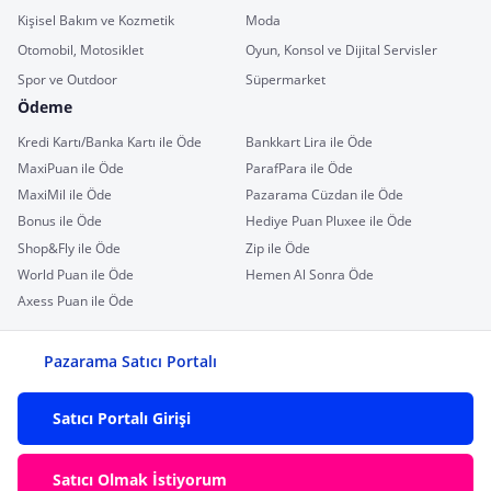
Kişisel Bakım ve Kozmetik
Moda
Otomobil, Motosiklet
Oyun, Konsol ve Dijital Servisler
Spor ve Outdoor
Süpermarket
Ödeme
Kredi Kartı/Banka Kartı ile Öde
Bankkart Lira ile Öde
MaxiPuan ile Öde
ParafPara ile Öde
MaxiMil ile Öde
Pazarama Cüzdan ile Öde
Bonus ile Öde
Hediye Puan Pluxee ile Öde
Shop&Fly ile Öde
Zip ile Öde
World Puan ile Öde
Hemen Al Sonra Öde
Axess Puan ile Öde
Pazarama Satıcı Portalı
Satıcı Portalı Girişi
Satıcı Olmak İstiyorum