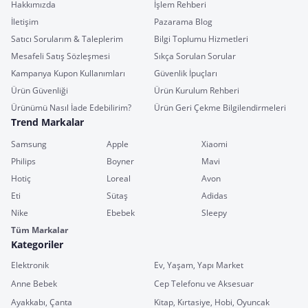
Hakkımızda
İşlem Rehberi
İletişim
Pazarama Blog
Satıcı Sorularım & Taleplerim
Bilgi Toplumu Hizmetleri
Mesafeli Satış Sözleşmesi
Sıkça Sorulan Sorular
Kampanya Kupon Kullanımları
Güvenlik İpuçları
Ürün Güvenliği
Ürün Kurulum Rehberi
Ürünümü Nasıl İade Edebilirim?
Ürün Geri Çekme Bilgilendirmeleri
Trend Markalar
Samsung
Apple
Xiaomi
Philips
Boyner
Mavi
Hotiç
Loreal
Avon
Eti
Sütaş
Adidas
Nike
Ebebek
Sleepy
Tüm Markalar
Kategoriler
Elektronik
Ev, Yaşam, Yapı Market
Anne Bebek
Cep Telefonu ve Aksesuar
Ayakkabı, Çanta
Kitap, Kırtasiye, Hobi, Oyuncak