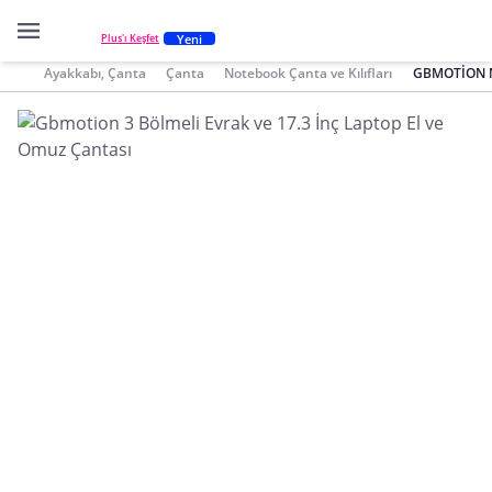
Yeni
Plus'ı Keşfet
Ayakkabı, Çanta
Çanta
Notebook Çanta ve Kılıfları
GBMOTİON No