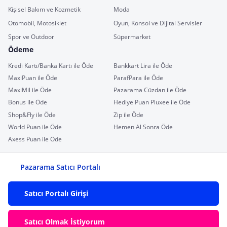
Kişisel Bakım ve Kozmetik
Moda
Otomobil, Motosiklet
Oyun, Konsol ve Dijital Servisler
Spor ve Outdoor
Süpermarket
Ödeme
Kredi Kartı/Banka Kartı ile Öde
Bankkart Lira ile Öde
MaxiPuan ile Öde
ParafPara ile Öde
MaxiMil ile Öde
Pazarama Cüzdan ile Öde
Bonus ile Öde
Hediye Puan Pluxee ile Öde
Shop&Fly ile Öde
Zip ile Öde
World Puan ile Öde
Hemen Al Sonra Öde
Axess Puan ile Öde
Pazarama Satıcı Portalı
Satıcı Portalı Girişi
Satıcı Olmak İstiyorum