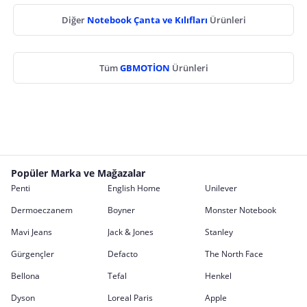
Diğer
Notebook Çanta ve Kılıfları
Ürünleri
Tüm
GBMOTİON
Ürünleri
Popüler Marka ve Mağazalar
Penti
English Home
Unilever
Dermoeczanem
Boyner
Monster Notebook
Mavi Jeans
Jack & Jones
Stanley
Gürgençler
Defacto
The North Face
Bellona
Tefal
Henkel
Dyson
Loreal Paris
Apple