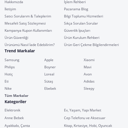
Hakkımızda
İşlem Rehberi
İletişim
Pazarama Blog
Satıcı Sorularım & Taleplerim
Bilgi Toplumu Hizmetleri
Mesafeli Satış Sözleşmesi
Sıkça Sorulan Sorular
Kampanya Kupon Kullanımları
Güvenlik İpuçları
Ürün Güvenliği
Ürün Kurulum Rehberi
Ürünümü Nasıl İade Edebilirim?
Ürün Geri Çekme Bilgilendirmeleri
Trend Markalar
Samsung
Apple
Xiaomi
Philips
Boyner
Mavi
Hotiç
Loreal
Avon
Eti
Sütaş
Adidas
Nike
Ebebek
Sleepy
Tüm Markalar
Kategoriler
Elektronik
Ev, Yaşam, Yapı Market
Anne Bebek
Cep Telefonu ve Aksesuar
Ayakkabı, Çanta
Kitap, Kırtasiye, Hobi, Oyuncak