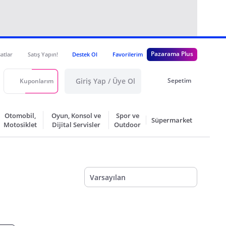
Pazarama Plus
satlar
Satış Yapın!
Destek Ol
Favorilerim
Giriş Yap / Üye Ol
Sepetim
Kuponlarım
Otomobil,
Oyun, Konsol ve
Spor ve
Süpermarket
Motosiklet
Dijital Servisler
Outdoor
Varsayılan