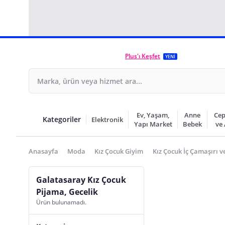
Plus'ı Keşfet
YENİ
Ev, Yaşam,
Anne
Cep
Kategoriler
Elektronik
Yapı Market
Bebek
ve
Anasayfa
Moda
Kız Çocuk Giyim
Kız Çocuk İç Çamaşırı v
Galatasaray Kız Çocuk
Pijama, Gecelik
Ürün bulunamadı.