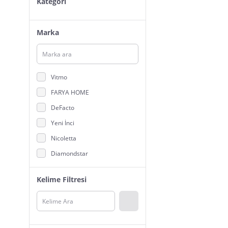
Kategori
Marka
Vitmo
FARYA HOME
DeFacto
Yeni İnci
Nicoletta
Diamondstar
Mutlu City
Kelime Filtresi
Burcumay
HÇM
Civil Girls