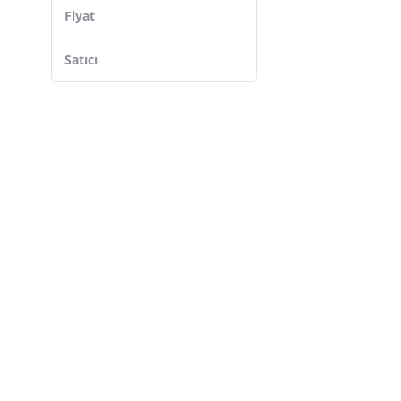
Akbeniz
Fiyat
Lela
RolyPoly
Satıcı
YAĞMUR GİYİM
Frozen
SEABUBBLES
LC Waikiki
PayBuy
Beruflic
Tarık