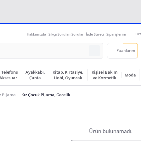
Fır
Hakkımızda
Sıkça Sorulan Sorular
İade Süreci
Siparişlerim
Puanlarım
 Telefonu
Ayakkabı,
Kitap, Kırtasiye,
Kişisel Bakım
Moda
 Aksesuar
Çanta
Hobi, Oyuncak
ve Kozmetik
e Pijama
Kız Çocuk Pijama, Gecelik
Ürün bulunamadı.