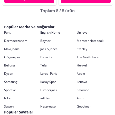
Toplam 8 / 8 ürün
Popüler Marka ve Mağazalar
Penti
English Home
Unilever
Dermoeczanem
Boyner
Monster Notebook
Mavi Jeans
Jack & Jones
Stanley
Gürgençler
Defacto
The North Face
Bellona
Tefal
Henkel
Dyson
Loreal Paris
Apple
Samsung
Koray Spor
Lenovo
Sportive
Lumberjack
Salomon
Nike
adidas
Arzum
Suwen
Nespresso
Goodyear
Popüler Sayfalar