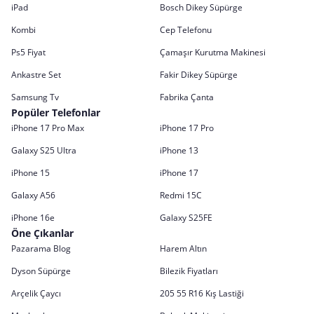
iPad
Bosch Dikey Süpürge
Kombi
Cep Telefonu
Ps5 Fiyat
Çamaşır Kurutma Makinesi
Ankastre Set
Fakir Dikey Süpürge
Samsung Tv
Fabrika Çanta
Popüler Telefonlar
iPhone 17 Pro Max
iPhone 17 Pro
Galaxy S25 Ultra
iPhone 13
iPhone 15
iPhone 17
Galaxy A56
Redmi 15C
iPhone 16e
Galaxy S25FE
Öne Çıkanlar
Pazarama Blog
Harem Altın
Dyson Süpürge
Bilezik Fiyatları
Arçelik Çaycı
205 55 R16 Kış Lastiği