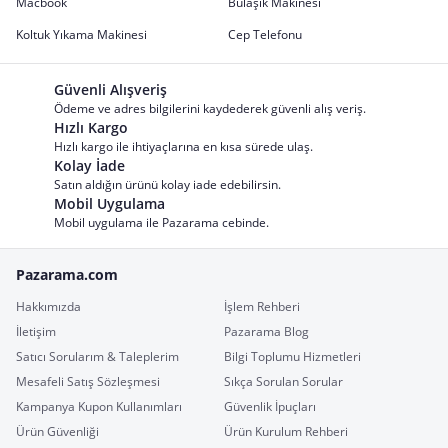
Macbook
Bulaşık Makinesi
Koltuk Yıkama Makinesi
Cep Telefonu
Güvenli Alışveriş
Ödeme ve adres bilgilerini kaydederek güvenli alış veriş.
Hızlı Kargo
Hızlı kargo ile ihtiyaçlarına en kısa sürede ulaş.
Kolay İade
Satın aldığın ürünü kolay iade edebilirsin.
Mobil Uygulama
Mobil uygulama ile Pazarama cebinde.
Pazarama.com
Hakkımızda
İşlem Rehberi
İletişim
Pazarama Blog
Satıcı Sorularım & Taleplerim
Bilgi Toplumu Hizmetleri
Mesafeli Satış Sözleşmesi
Sıkça Sorulan Sorular
Kampanya Kupon Kullanımları
Güvenlik İpuçları
Ürün Güvenliği
Ürün Kurulum Rehberi