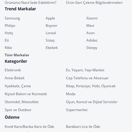
Ürünümü Nasıl İade Edebilirim?
Ürün Geri Çekme Bilgilendirmeleri
Trend Markalar
Samsung
Apple
Xiaomi
Philips
Boyner
Mavi
Hotiç
Loreal
Avon
Eti
Sütaş
Adidas
Nike
Ebebek
Sleepy
Tüm Markalar
Kategoriler
Elektronik
Ev, Yaşam, Yapı Market
Anne Bebek
Cep Telefonu ve Aksesuar
Ayakkabı, Çanta
Kitap, Kırtasiye, Hobi, Oyuncak
Kişisel Bakım ve Kozmetik
Moda
Otomobil, Motosiklet
Oyun, Konsol ve Dijital Servisler
Spor ve Outdoor
Süpermarket
Ödeme
Kredi Kartı/Banka Kartı ile Öde
Bankkart Lira ile Öde