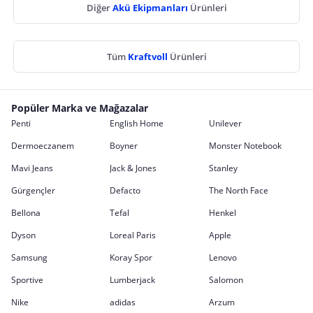
Diğer
Akü Ekipmanları
Ürünleri
Tüm
Kraftvoll
Ürünleri
Popüler Marka ve Mağazalar
Penti
English Home
Unilever
Dermoeczanem
Boyner
Monster Notebook
Mavi Jeans
Jack & Jones
Stanley
Gürgençler
Defacto
The North Face
Bellona
Tefal
Henkel
Dyson
Loreal Paris
Apple
Samsung
Koray Spor
Lenovo
Sportive
Lumberjack
Salomon
Nike
adidas
Arzum