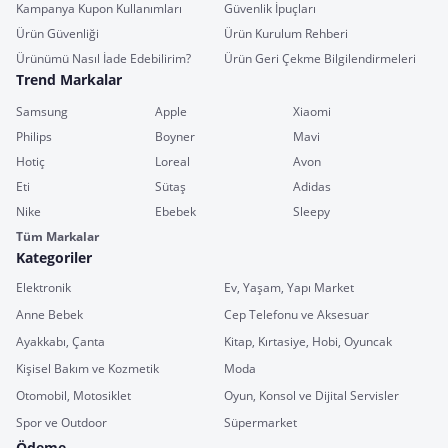
Kampanya Kupon Kullanımları
Güvenlik İpuçları
Ürün Güvenliği
Ürün Kurulum Rehberi
Ürünümü Nasıl İade Edebilirim?
Ürün Geri Çekme Bilgilendirmeleri
Trend Markalar
Samsung
Apple
Xiaomi
Philips
Boyner
Mavi
Hotiç
Loreal
Avon
Eti
Sütaş
Adidas
Nike
Ebebek
Sleepy
Tüm Markalar
Kategoriler
Elektronik
Ev, Yaşam, Yapı Market
Anne Bebek
Cep Telefonu ve Aksesuar
Ayakkabı, Çanta
Kitap, Kırtasiye, Hobi, Oyuncak
Kişisel Bakım ve Kozmetik
Moda
Otomobil, Motosiklet
Oyun, Konsol ve Dijital Servisler
Spor ve Outdoor
Süpermarket
Ödeme