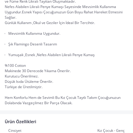
ve Füme Renk Likralı Tayttan Oluşmaktadır.
Nefes Alabilen Likralı Penye Kumaşı Sayesinde Mevsimlik Kullanıma
Uygundur.Esnek Yapısı Çocuğunuzun Gün Boyu Rahat Hareket Etmesini
Sağlar.
Günlük Kullanım ,Okul ve Geziler İçin İdeal Bir Tercihtir.
Mevsimlik Kullanıma Uygundur.
Şık Flamingo Desenli Tasarım
Yumuşak ,Esnek ,Nefes Alabilen Likralı Penye Kumaş
%100 Cotton
Makinede 30 Derecede Yıkama Önerilir.
Kurutucu Önerilmez.
Düşük Isıda Ütüleme Önerilir.
Türkiye de Üretilmiştir.
Hem Konforlu Hem de Sevimli Bu Kız Çocuk Taytlı Takım Çocuğunuzun
Dolabında Vazgeçilmez Bir Parça Olacak.
Ürün Özellikleri
Cinsiyet
Kız Çocuk - Genç