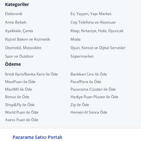
Kategoriler
Elektronik
Ev, Yaşam, Yapı Market
Anne Bebek
Cep Telefonu ve Aksesuar
Ayakkabı, Çanta
Kitap, Kırtasiye, Hobi, Oyuncak
Kişisel Bakım ve Kozmetik
Moda
Otomobil, Motosiklet
Oyun, Konsol ve Dijital Servisler
Spor ve Outdoor
Süpermarket
Ödeme
Kredi Kartı/Banka Kartı ile Öde
Bankkart Lira ile Öde
MaxiPuan ile Öde
ParafPara ile Öde
MaxiMil ile Öde
Pazarama Cüzdan ile Öde
Bonus ile Öde
Hediye Puan Pluxee ile Öde
Shop&Fly ile Öde
Zip ile Öde
World Puan ile Öde
Hemen Al Sonra Öde
Axess Puan ile Öde
Pazarama Satıcı Portalı