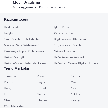
Mobil Uygulama
Mobil uygulama ile Pazarama cebinde.
Pazarama.com
Hakkımızda
İşlem Rehberi
İletişim
Pazarama Blog
Satıcı Sorularım & Taleplerim
Bilgi Toplumu Hizmetleri
Mesafeli Satış Sözleşmesi
Sıkça Sorulan Sorular
Kampanya Kupon Kullanımları
Güvenlik İpuçları
Ürün Güvenliği
Ürün Kurulum Rehberi
Ürünümü Nasıl İade Edebilirim?
Ürün Geri Çekme Bilgilendirmeleri
Trend Markalar
Samsung
Apple
Xiaomi
Philips
Boyner
Mavi
Hotiç
Loreal
Avon
Eti
Sütaş
Adidas
Nike
Ebebek
Sleepy
Tüm Markalar