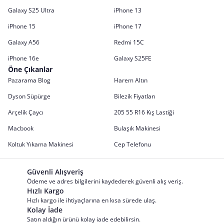
Galaxy S25 Ultra
iPhone 13
iPhone 15
iPhone 17
Galaxy A56
Redmi 15C
iPhone 16e
Galaxy S25FE
Öne Çıkanlar
Pazarama Blog
Harem Altın
Dyson Süpürge
Bilezik Fiyatları
Arçelik Çaycı
205 55 R16 Kış Lastiği
Macbook
Bulaşık Makinesi
Koltuk Yıkama Makinesi
Cep Telefonu
Güvenli Alışveriş
Ödeme ve adres bilgilerini kaydederek güvenli alış veriş.
Hızlı Kargo
Hızlı kargo ile ihtiyaçlarına en kısa sürede ulaş.
Kolay İade
Satın aldığın ürünü kolay iade edebilirsin.