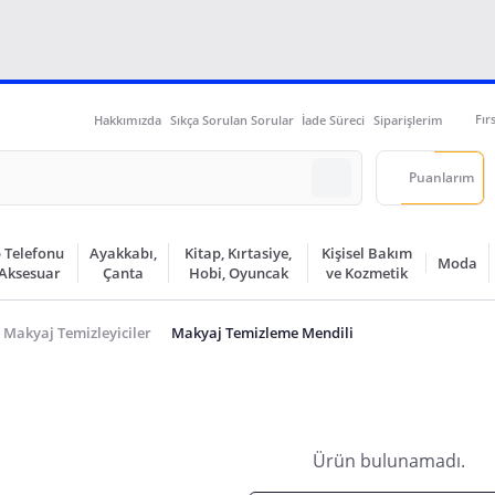
Fır
Hakkımızda
Sıkça Sorulan Sorular
İade Süreci
Siparişlerim
Puanlarım
 Telefonu
Ayakkabı,
Kitap, Kırtasiye,
Kişisel Bakım
Moda
 Aksesuar
Çanta
Hobi, Oyuncak
ve Kozmetik
Makyaj Temizleyiciler
Makyaj Temizleme Mendili
Ürün bulunamadı.