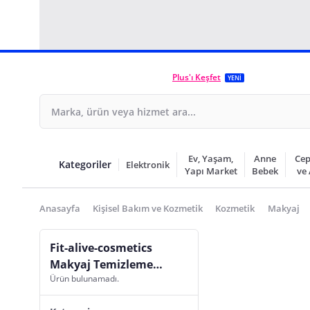
Plus'ı Keşfet
YENİ
Ev, Yaşam,
Anne
Cep
Kategoriler
Elektronik
Yapı Market
Bebek
ve
Anasayfa
Kişisel Bakım ve Kozmetik
Kozmetik
Makyaj
Fit-alive-cosmetics
Makyaj Temizleme
Ürün bulunamadı.
Mendili