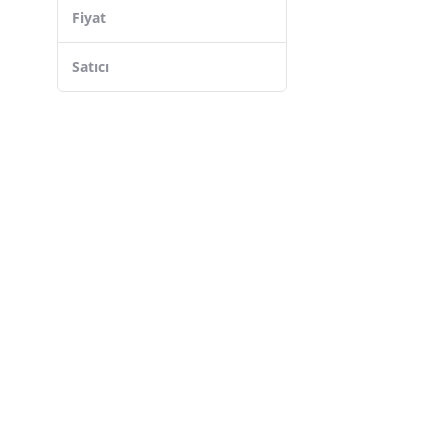
Burts Bees
Fiyat
Eco Lounge
Farmasi
Satıcı
Saahana
Bebak
Nivea
MATMEL
Isana
HOBİBAHÇEM
Yuma