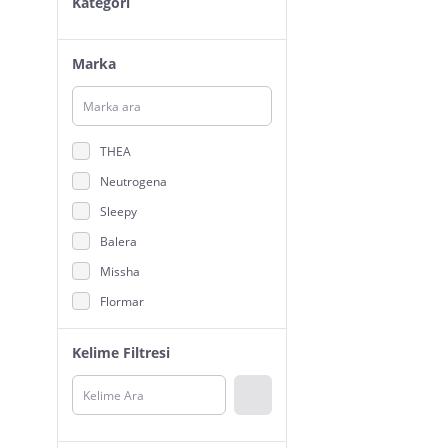
Kategori
Marka
THEA
Neutrogena
Sleepy
Balera
Missha
Flormar
Homy
Kelime Filtresi
Rossmann
THE BODY SHOP
WaterWipes