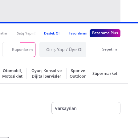
Pazarama Plus
satlar
Satış Yapın!
Destek Ol
Favorilerim
Giriş Yap / Üye Ol
Sepetim
Kuponlarım
Otomobil,
Oyun, Konsol ve
Spor ve
Süpermarket
Motosiklet
Dijital Servisler
Outdoor
Varsayılan