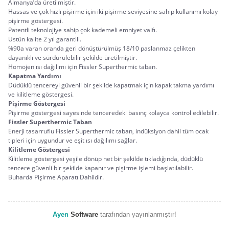
Almanya’da üretilmiştir.
Hassas ve çok hızlı pişirme için iki pişirme seviyesine sahip kullanımı kolay 
pişirme göstergesi.
Patentli teknolojiye sahip çok kademeli emniyet valfı.
Üstün kalite 2 yıl garantili.
%90a varan oranda geri dönüştürülmüş 18/10 paslanmaz çelikten 
dayanıklı ve sürdürülebilir şekilde üretilmiştir.
Homojen ısı dağılımı için Fissler Superthermic taban.
Kapatma Yardımı
Düdüklü tencereyi güvenli bir şekilde kapatmak için kapak takma yardımı 
ve kilitleme göstergesi.
Pişirme Göstergesi
Pişirme göstergesi sayesinde tenceredeki basınç kolayca kontrol edilebilir.
Fissler Superthermic Taban
Enerji tasarruflu Fissler Superthermic taban, indüksiyon dahil tüm ocak 
tipleri için uygundur ve eşit ısı dağılımı sağlar.
Kilitleme Göstergesi
Kilitleme göstergesi yeşile dönüp net bir şekilde tıkladığında, düdüklü 
tencere güvenli bir şekilde kapanır ve pişirme işlemi başlatılabilir.
Buharda Pişirme Aparatı Dahildir. 
Ayen
Software
 tarafından yayınlanmıştır!