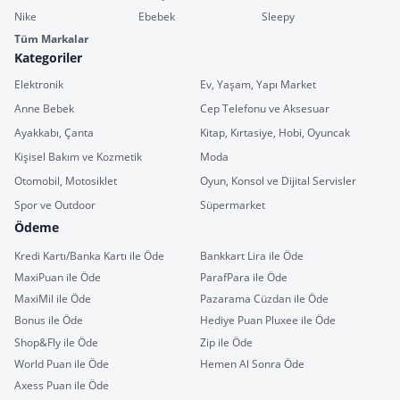
Nike
Ebebek
Sleepy
Tüm Markalar
Kategoriler
Elektronik
Ev, Yaşam, Yapı Market
Anne Bebek
Cep Telefonu ve Aksesuar
Ayakkabı, Çanta
Kitap, Kırtasiye, Hobi, Oyuncak
Kişisel Bakım ve Kozmetik
Moda
Otomobil, Motosiklet
Oyun, Konsol ve Dijital Servisler
Spor ve Outdoor
Süpermarket
Ödeme
Kredi Kartı/Banka Kartı ile Öde
Bankkart Lira ile Öde
MaxiPuan ile Öde
ParafPara ile Öde
MaxiMil ile Öde
Pazarama Cüzdan ile Öde
Bonus ile Öde
Hediye Puan Pluxee ile Öde
Shop&Fly ile Öde
Zip ile Öde
World Puan ile Öde
Hemen Al Sonra Öde
Axess Puan ile Öde