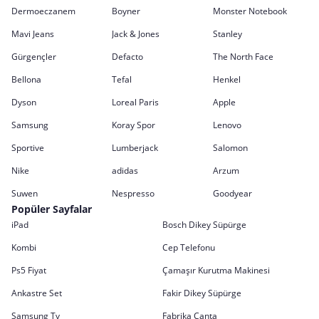
Dermoeczanem
Boyner
Monster Notebook
Mavi Jeans
Jack & Jones
Stanley
Gürgençler
Defacto
The North Face
Bellona
Tefal
Henkel
Dyson
Loreal Paris
Apple
Samsung
Koray Spor
Lenovo
Sportive
Lumberjack
Salomon
Nike
adidas
Arzum
Suwen
Nespresso
Goodyear
Popüler Sayfalar
iPad
Bosch Dikey Süpürge
Kombi
Cep Telefonu
Ps5 Fiyat
Çamaşır Kurutma Makinesi
Ankastre Set
Fakir Dikey Süpürge
Samsung Tv
Fabrika Çanta