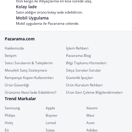
Hızlı kargo ile ihtiyaçlarına en kısa sürede ulaş.
Kolay İade
Satın aldığın ürünü kolay iade edebilirsin.
Mobil Uygulama
Mobil uygulama ile Pazarama cebinde.
Pazarama.com
Hakkımızda
İşlem Rehberi
İletişim
Pazarama Blog
Satıcı Sorularım & Taleplerim
Bilgi Toplumu Hizmetleri
Mesafeli Satış Sözleşmesi
Sıkça Sorulan Sorular
Kampanya Kupon Kullanımları
Güvenlik İpuçları
Ürün Güvenliği
Ürün Kurulum Rehberi
Ürünümü Nasıl İade Edebilirim?
Ürün Geri Çekme Bilgilendirmeleri
Trend Markalar
Samsung
Apple
Xiaomi
Philips
Boyner
Mavi
Hotiç
Loreal
Avon
Eti
Sütaş
Adidas