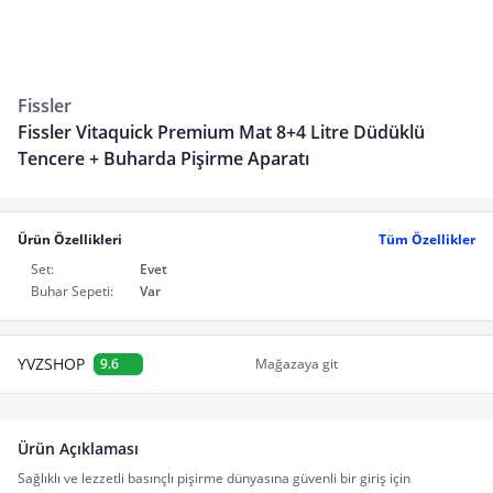
Fissler
Fissler Vitaquick Premium Mat 8+4 Litre Düdüklü
Tencere + Buharda Pişirme Aparatı
Ürün Özellikleri
Tüm Özellikler
Set:
Evet
Buhar Sepeti:
Var
YVZSHOP
9.6
Mağazaya git
Ürün Açıklaması
Sağlıklı ve lezzetli basınçlı pişirme dünyasına güvenli bir giriş için 