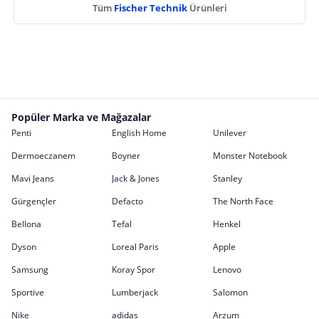
Tüm
Fischer Technik
Ürünleri
Popüler Marka ve Mağazalar
Penti
English Home
Unilever
Dermoeczanem
Boyner
Monster Notebook
Mavi Jeans
Jack & Jones
Stanley
Gürgençler
Defacto
The North Face
Bellona
Tefal
Henkel
Dyson
Loreal Paris
Apple
Samsung
Koray Spor
Lenovo
Sportive
Lumberjack
Salomon
Nike
adidas
Arzum