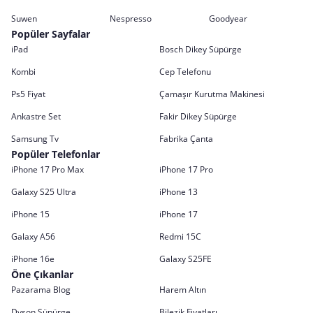
Suwen
Nespresso
Goodyear
Popüler Sayfalar
iPad
Bosch Dikey Süpürge
Kombi
Cep Telefonu
Ps5 Fiyat
Çamaşır Kurutma Makinesi
Ankastre Set
Fakir Dikey Süpürge
Samsung Tv
Fabrika Çanta
Popüler Telefonlar
iPhone 17 Pro Max
iPhone 17 Pro
Galaxy S25 Ultra
iPhone 13
iPhone 15
iPhone 17
Galaxy A56
Redmi 15C
iPhone 16e
Galaxy S25FE
Öne Çıkanlar
Pazarama Blog
Harem Altın
Dyson Süpürge
Bilezik Fiyatları