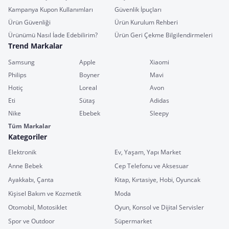
Kampanya Kupon Kullanımları
Güvenlik İpuçları
Ürün Güvenliği
Ürün Kurulum Rehberi
Ürünümü Nasıl İade Edebilirim?
Ürün Geri Çekme Bilgilendirmeleri
Trend Markalar
Samsung
Apple
Xiaomi
Philips
Boyner
Mavi
Hotiç
Loreal
Avon
Eti
Sütaş
Adidas
Nike
Ebebek
Sleepy
Tüm Markalar
Kategoriler
Elektronik
Ev, Yaşam, Yapı Market
Anne Bebek
Cep Telefonu ve Aksesuar
Ayakkabı, Çanta
Kitap, Kırtasiye, Hobi, Oyuncak
Kişisel Bakım ve Kozmetik
Moda
Otomobil, Motosiklet
Oyun, Konsol ve Dijital Servisler
Spor ve Outdoor
Süpermarket