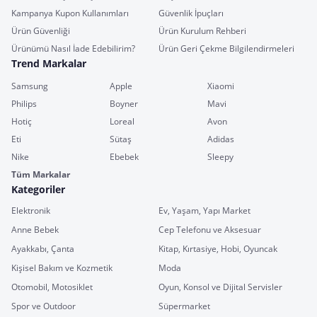
Kampanya Kupon Kullanımları
Güvenlik İpuçları
Ürün Güvenliği
Ürün Kurulum Rehberi
Ürünümü Nasıl İade Edebilirim?
Ürün Geri Çekme Bilgilendirmeleri
Trend Markalar
Samsung
Apple
Xiaomi
Philips
Boyner
Mavi
Hotiç
Loreal
Avon
Eti
Sütaş
Adidas
Nike
Ebebek
Sleepy
Tüm Markalar
Kategoriler
Elektronik
Ev, Yaşam, Yapı Market
Anne Bebek
Cep Telefonu ve Aksesuar
Ayakkabı, Çanta
Kitap, Kırtasiye, Hobi, Oyuncak
Kişisel Bakım ve Kozmetik
Moda
Otomobil, Motosiklet
Oyun, Konsol ve Dijital Servisler
Spor ve Outdoor
Süpermarket