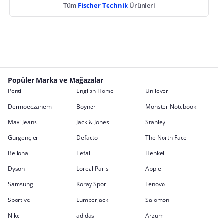
Tüm
Fischer Technik
Ürünleri
Popüler Marka ve Mağazalar
Penti
English Home
Unilever
Dermoeczanem
Boyner
Monster Notebook
Mavi Jeans
Jack & Jones
Stanley
Gürgençler
Defacto
The North Face
Bellona
Tefal
Henkel
Dyson
Loreal Paris
Apple
Samsung
Koray Spor
Lenovo
Sportive
Lumberjack
Salomon
Nike
adidas
Arzum