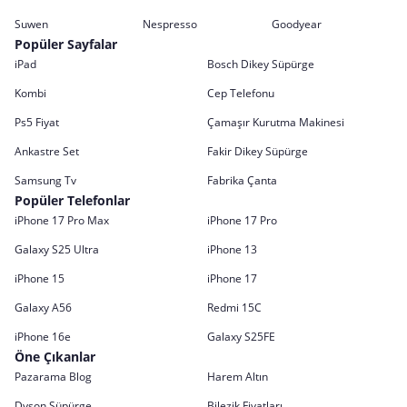
Suwen
Nespresso
Goodyear
Popüler Sayfalar
iPad
Bosch Dikey Süpürge
Kombi
Cep Telefonu
Ps5 Fiyat
Çamaşır Kurutma Makinesi
Ankastre Set
Fakir Dikey Süpürge
Samsung Tv
Fabrika Çanta
Popüler Telefonlar
iPhone 17 Pro Max
iPhone 17 Pro
Galaxy S25 Ultra
iPhone 13
iPhone 15
iPhone 17
Galaxy A56
Redmi 15C
iPhone 16e
Galaxy S25FE
Öne Çıkanlar
Pazarama Blog
Harem Altın
Dyson Süpürge
Bilezik Fiyatları