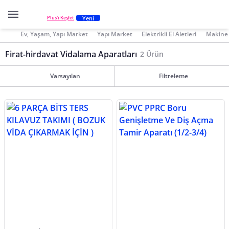
Yeni
Plus'ı Keşfet
Ev, Yaşam, Yapı Market
Yapı Market
Elektrikli El Aletleri
Makine 
Firat-hirdavat Vidalama Aparatları
2 Ürün
Varsayılan
Filtreleme