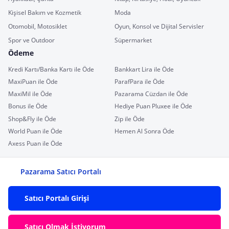
Kişisel Bakım ve Kozmetik
Moda
Otomobil, Motosiklet
Oyun, Konsol ve Dijital Servisler
Spor ve Outdoor
Süpermarket
Ödeme
Kredi Kartı/Banka Kartı ile Öde
Bankkart Lira ile Öde
MaxiPuan ile Öde
ParafPara ile Öde
MaxiMil ile Öde
Pazarama Cüzdan ile Öde
Bonus ile Öde
Hediye Puan Pluxee ile Öde
Shop&Fly ile Öde
Zip ile Öde
World Puan ile Öde
Hemen Al Sonra Öde
Axess Puan ile Öde
Pazarama Satıcı Portalı
Satıcı Portalı Girişi
Satıcı Olmak İstiyorum