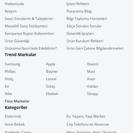
Hakkımızda
İşlem Rehberi
İletişim
Pazarama Blog
Satıcı Sorularım & Taleplerim
Bilgi Toplumu Hizmetleri
Mesafeli Satış Sözleşmesi
Sıkça Sorulan Sorular
Kampanya Kupon Kullanımları
Güvenlik İpuçları
Ürün Güvenliği
Ürün Kurulum Rehberi
Ürünümü Nasıl İade Edebilirim?
Ürün Geri Çekme Bilgilendirmeleri
Trend Markalar
Samsung
Apple
Xiaomi
Philips
Boyner
Mavi
Hotiç
Loreal
Avon
Eti
Sütaş
Adidas
Nike
Ebebek
Sleepy
Tüm Markalar
Kategoriler
Elektronik
Ev, Yaşam, Yapı Market
Anne Bebek
Cep Telefonu ve Aksesuar
Ayakkabı, Çanta
Kitap, Kırtasiye, Hobi, Oyuncak