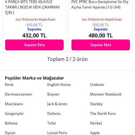
6 PARÇA BİTS TERS KILAVUZ
PVC PPRC Boru Genişletme Ve Diş
TAKIMI ( BOZUK VİDA ÇIKARMAK
Açma Tamir Aparatı (1/2-3/4)
İÇİN )
Son 10 Günün En Düşük Fiyatı
Son 10 Günün En Düşük Fiyatı
450,00 TL
500,00 TL
Sepette
Sepette
432,00 TL
480,00 TL
Sepete Ekle
Sepete Ekle
Toplam 2 / 2 ürün
Popüler Marka ve Mağazalar
Penti
English Home
Unilever
Dermoeczanem
Boyner
Monster Notebook
Mavi Jeans
Jack & Jones
Stanley
Gürgençler
Defacto
The North Face
Bellona
Tefal
Henkel
Dyson
Loreal Paris
Apple