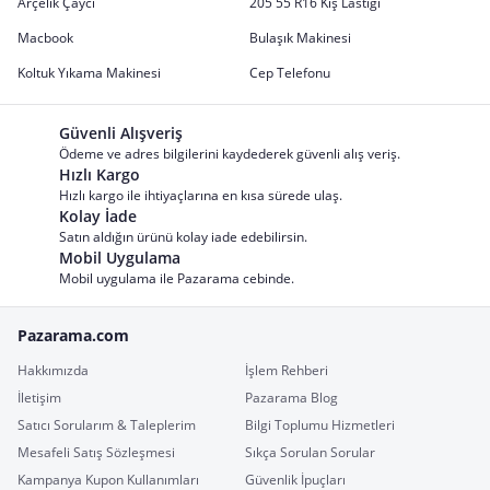
Arçelik Çaycı
205 55 R16 Kış Lastiği
Macbook
Bulaşık Makinesi
Koltuk Yıkama Makinesi
Cep Telefonu
Güvenli Alışveriş
Ödeme ve adres bilgilerini kaydederek güvenli alış veriş.
Hızlı Kargo
Hızlı kargo ile ihtiyaçlarına en kısa sürede ulaş.
Kolay İade
Satın aldığın ürünü kolay iade edebilirsin.
Mobil Uygulama
Mobil uygulama ile Pazarama cebinde.
Pazarama.com
Hakkımızda
İşlem Rehberi
İletişim
Pazarama Blog
Satıcı Sorularım & Taleplerim
Bilgi Toplumu Hizmetleri
Mesafeli Satış Sözleşmesi
Sıkça Sorulan Sorular
Kampanya Kupon Kullanımları
Güvenlik İpuçları