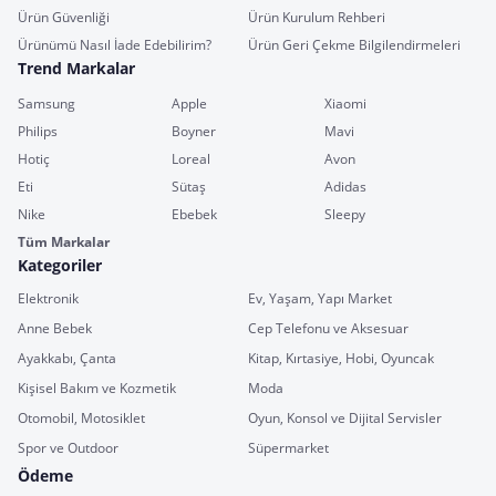
Ürün Güvenliği
Ürün Kurulum Rehberi
Ürünümü Nasıl İade Edebilirim?
Ürün Geri Çekme Bilgilendirmeleri
Trend Markalar
Samsung
Apple
Xiaomi
Philips
Boyner
Mavi
Hotiç
Loreal
Avon
Eti
Sütaş
Adidas
Nike
Ebebek
Sleepy
Tüm Markalar
Kategoriler
Elektronik
Ev, Yaşam, Yapı Market
Anne Bebek
Cep Telefonu ve Aksesuar
Ayakkabı, Çanta
Kitap, Kırtasiye, Hobi, Oyuncak
Kişisel Bakım ve Kozmetik
Moda
Otomobil, Motosiklet
Oyun, Konsol ve Dijital Servisler
Spor ve Outdoor
Süpermarket
Ödeme