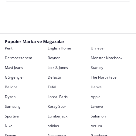
Popüler Marka ve Mağazalar
Penti
English Home
Unilever
Dermoeczanem
Boyner
Monster Notebook
Mavi Jeans
Jack & Jones
Stanley
Gürgençler
Defacto
The North Face
Bellona
Tefal
Henkel
Dyson
Loreal Paris
Apple
Samsung
Koray Spor
Lenovo
Sportive
Lumberjack
Salomon
Nike
adidas
Arzum
Suwen
Nespresso
Goodyear