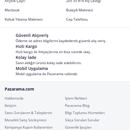
Arçelik Çaycı
205 55 R16 Kış Lastiği
Macbook
Bulaşık Makinesi
Koltuk Yıkama Makinesi
Cep Telefonu
Güvenli Alışveriş
Ödeme ve adres bilgilerini kaydederek güvenli alış veriş.
Hızlı Kargo
Hızlı kargo ile ihtiyaçlarına en kısa sürede ulaş.
Kolay İade
Satın aldığın ürünü kolay iade edebilirsin.
Mobil Uygulama
Mobil uygulama ile Pazarama cebinde.
Pazarama.com
Hakkımızda
İşlem Rehberi
İletişim
Pazarama Blog
Satıcı Sorularım & Taleplerim
Bilgi Toplumu Hizmetleri
Mesafeli Satış Sözleşmesi
Sıkça Sorulan Sorular
Kampanya Kupon Kullanımları
Güvenlik İpuçları