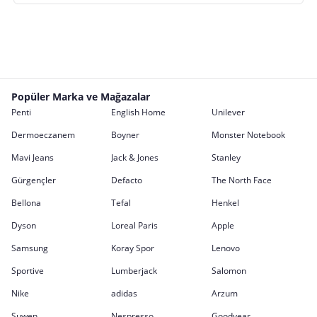
Popüler Marka ve Mağazalar
Penti
English Home
Unilever
Dermoeczanem
Boyner
Monster Notebook
Mavi Jeans
Jack & Jones
Stanley
Gürgençler
Defacto
The North Face
Bellona
Tefal
Henkel
Dyson
Loreal Paris
Apple
Samsung
Koray Spor
Lenovo
Sportive
Lumberjack
Salomon
Nike
adidas
Arzum
Suwen
Nespresso
Goodyear