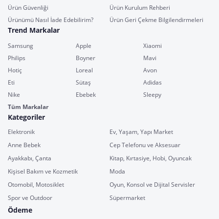
Ürün Güvenliği
Ürün Kurulum Rehberi
Ürünümü Nasıl İade Edebilirim?
Ürün Geri Çekme Bilgilendirmeleri
Trend Markalar
Samsung
Apple
Xiaomi
Philips
Boyner
Mavi
Hotiç
Loreal
Avon
Eti
Sütaş
Adidas
Nike
Ebebek
Sleepy
Tüm Markalar
Kategoriler
Elektronik
Ev, Yaşam, Yapı Market
Anne Bebek
Cep Telefonu ve Aksesuar
Ayakkabı, Çanta
Kitap, Kırtasiye, Hobi, Oyuncak
Kişisel Bakım ve Kozmetik
Moda
Otomobil, Motosiklet
Oyun, Konsol ve Dijital Servisler
Spor ve Outdoor
Süpermarket
Ödeme