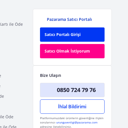
Pazarama Satıcı Portalı
Kartı ile Öde
Satıcı Portalı Girişi
Satıcı Olmak İstiyorum
Bize Ulaşın
e
e
0850 724 79 76
Öde
İhlal Bildirimi
ile Öde
Platformumuzdaki ürünlerin güvenliğine ilişkin
sorularınızı
urunguvenligi@pazarama.com
e ile Öde
adresine iletebilirsiniz.