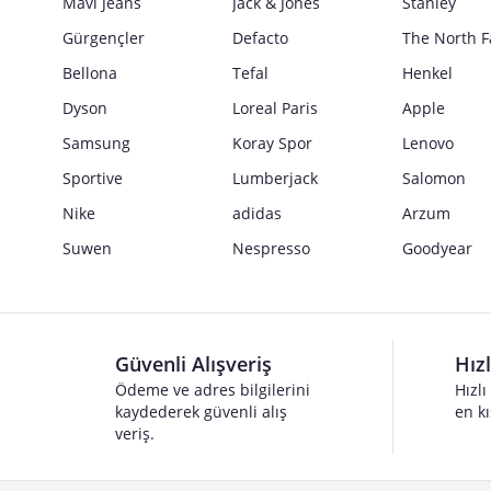
Mavi Jeans
Jack & Jones
Stanley
Gürgençler
Defacto
The North F
Bellona
Tefal
Henkel
Dyson
Loreal Paris
Apple
Samsung
Koray Spor
Lenovo
Sportive
Lumberjack
Salomon
Nike
adidas
Arzum
Suwen
Nespresso
Goodyear
Güvenli Alışveriş
Hız
Ödeme ve adres bilgilerini
Hızlı
kaydederek güvenli alış
en kı
veriş.