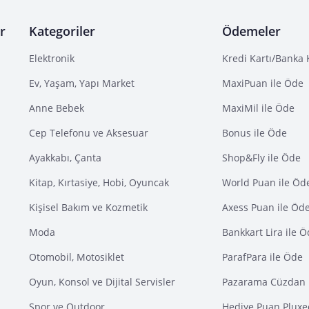
r
Kategoriler
Ödemeler
Elektronik
Kredi Kartı/Banka 
Ev, Yaşam, Yapı Market
MaxiPuan ile Öde
Anne Bebek
MaxiMil ile Öde
Cep Telefonu ve Aksesuar
Bonus ile Öde
Ayakkabı, Çanta
Shop&Fly ile Öde
Kitap, Kırtasiye, Hobi, Oyuncak
World Puan ile Öd
Kişisel Bakım ve Kozmetik
Axess Puan ile Öd
Moda
Bankkart Lira ile 
Otomobil, Motosiklet
ParafPara ile Öde
Oyun, Konsol ve Dijital Servisler
Pazarama Cüzdan 
Spor ve Outdoor
Hediye Puan Pluxe