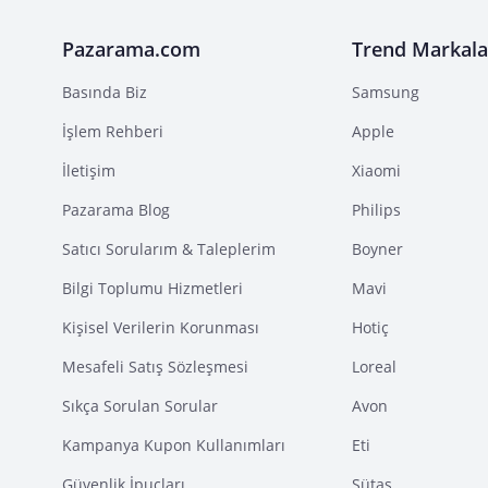
Pazarama.com
Trend Markala
Basında Biz
Samsung
İşlem Rehberi
Apple
İletişim
Xiaomi
Pazarama Blog
Philips
Satıcı Sorularım & Taleplerim
Boyner
Bilgi Toplumu Hizmetleri
Mavi
Kişisel Verilerin Korunması
Hotiç
Mesafeli Satış Sözleşmesi
Loreal
Sıkça Sorulan Sorular
Avon
Kampanya Kupon Kullanımları
Eti
Güvenlik İpuçları
Sütaş