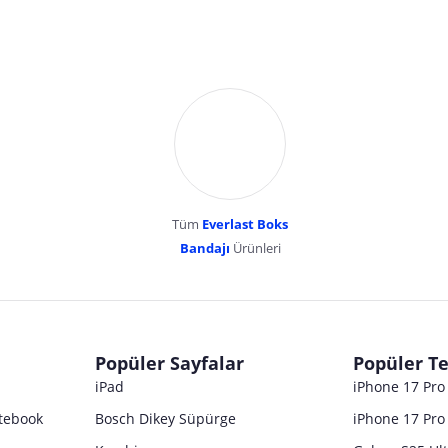
Tüm
Everlast Boks
Bandajı
Ürünleri
dır. Pazarama, bu içeriklerden dolayı herhangi bir sorumluluk kabul etmemektedir.
Popüler Sayfalar
Popüler Te
iPad
iPhone 17 Pr
tebook
Bosch Dikey Süpürge
iPhone 17 Pro