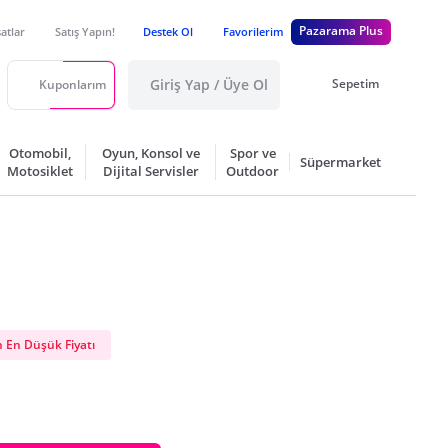
Pazarama Plus
satlar
Satış Yapın!
Destek Ol
Favorilerim
Giriş Yap / Üye Ol
Sepetim
Kuponlarım
Otomobil,
Oyun, Konsol ve
Spor ve
Süpermarket
Motosiklet
Dijital Servisler
Outdoor
 En Düşük Fiyatı