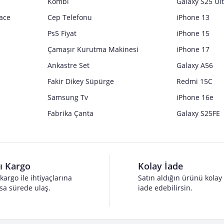
Kombi
Galaxy S25 Ul
ace
Cep Telefonu
iPhone 13
Ps5 Fiyat
iPhone 15
Çamaşır Kurutma Makinesi
iPhone 17
Ankastre Set
Galaxy A56
Fakir Dikey Süpürge
Redmi 15C
Samsung Tv
iPhone 16e
Fabrika Çanta
Galaxy S25FE
lı Kargo
Kolay İade
 kargo ile ihtiyaçlarına
Satın aldığın ürünü kolay
sa sürede ulaş.
iade edebilirsin.