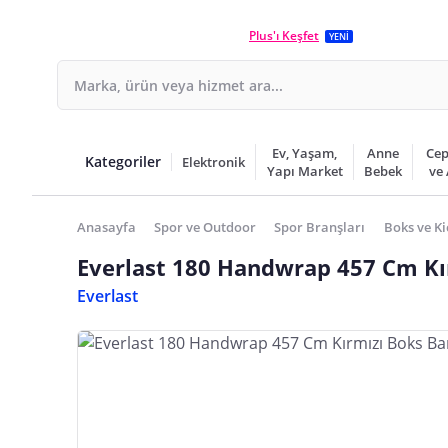
Plus'ı Keşfet
YENİ
Ev, Yaşam,
Anne
Cep
Kategoriler
Elektronik
Yapı Market
Bebek
ve
Anasayfa
Spor ve Outdoor
Spor Branşları
Boks ve Ki
Everlast 180 Handwrap 457 Cm Kı
Everlast