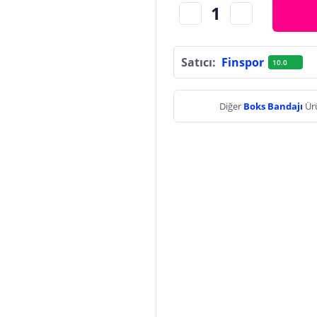
Satıcı:
Finspor
10.0
Diğer
Boks Bandajı
Ür