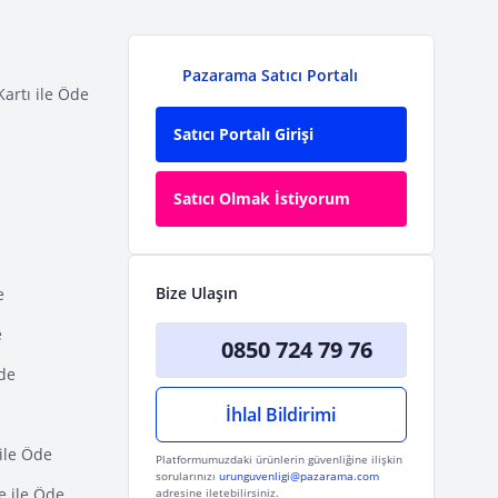
Pazarama Satıcı Portalı
Kartı ile Öde
Satıcı Portalı Girişi
Satıcı Olmak İstiyorum
Bize Ulaşın
e
e
0850 724 79 76
Öde
İhlal Bildirimi
ile Öde
Platformumuzdaki ürünlerin güvenliğine ilişkin
sorularınızı
urunguvenligi@pazarama.com
e ile Öde
adresine iletebilirsiniz.