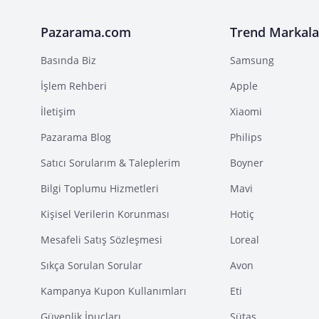
Pazarama.com
Trend Markala
Basında Biz
Samsung
İşlem Rehberi
Apple
İletişim
Xiaomi
Pazarama Blog
Philips
Satıcı Sorularım & Taleplerim
Boyner
Bilgi Toplumu Hizmetleri
Mavi
Kişisel Verilerin Korunması
Hotiç
Mesafeli Satış Sözleşmesi
Loreal
Sıkça Sorulan Sorular
Avon
Kampanya Kupon Kullanımları
Eti
Güvenlik İpuçları
Sütaş