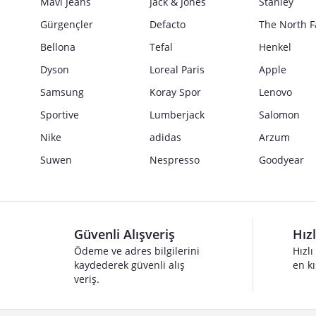
Mavi Jeans
Jack & Jones
Stanley
Gürgençler
Defacto
The North F
Bellona
Tefal
Henkel
Dyson
Loreal Paris
Apple
Samsung
Koray Spor
Lenovo
Sportive
Lumberjack
Salomon
Nike
adidas
Arzum
Suwen
Nespresso
Goodyear
Güvenli Alışveriş
Hız
Ödeme ve adres bilgilerini
Hızlı
kaydederek güvenli alış
en kı
veriş.