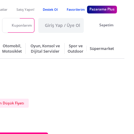
Pazarama Plus
satlar
Satış Yapın!
Destek Ol
Favorilerim
Giriş Yap / Üye Ol
Sepetim
Kuponlarım
Otomobil,
Oyun, Konsol ve
Spor ve
Süpermarket
Motosiklet
Dijital Servisler
Outdoor
 Düşük Fiyatı