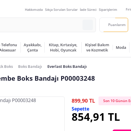
Fır
Hakkımızda
Sıkça Sorulan Sorular
İade Süreci
Siparişlerim
Puanlarım
 Telefonu
Ayakkabı,
Kitap, Kırtasiye,
Kişisel Bakım
Moda
 Aksesuar
Çanta
Hobi, Oyuncak
ve Kozmetik
ck Boks
Boks Bandajı
Everlast Boks Bandajı
embe Boks Bandajı P00003248
899,90 TL
Son 10 Günün En
Sepette
854,91 TL