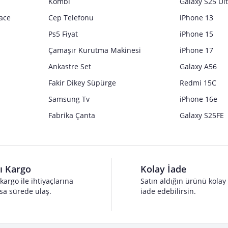
Kombi
Galaxy S25 Ul
ace
Cep Telefonu
iPhone 13
Ps5 Fiyat
iPhone 15
Çamaşır Kurutma Makinesi
iPhone 17
Ankastre Set
Galaxy A56
Fakir Dikey Süpürge
Redmi 15C
Samsung Tv
iPhone 16e
Fabrika Çanta
Galaxy S25FE
lı Kargo
Kolay İade
 kargo ile ihtiyaçlarına
Satın aldığın ürünü kolay
sa sürede ulaş.
iade edebilirsin.