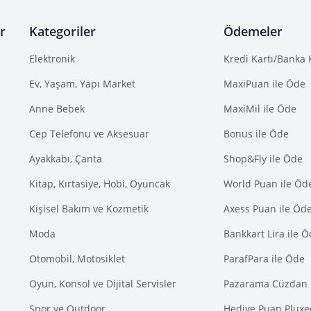
r
Kategoriler
Ödemeler
Elektronik
Kredi Kartı/Banka 
Ev, Yaşam, Yapı Market
MaxiPuan ile Öde
Anne Bebek
MaxiMil ile Öde
Cep Telefonu ve Aksesuar
Bonus ile Öde
Ayakkabı, Çanta
Shop&Fly ile Öde
Kitap, Kırtasiye, Hobi, Oyuncak
World Puan ile Öd
Kişisel Bakım ve Kozmetik
Axess Puan ile Öd
Moda
Bankkart Lira ile 
Otomobil, Motosiklet
ParafPara ile Öde
Oyun, Konsol ve Dijital Servisler
Pazarama Cüzdan 
Spor ve Outdoor
Hediye Puan Pluxe