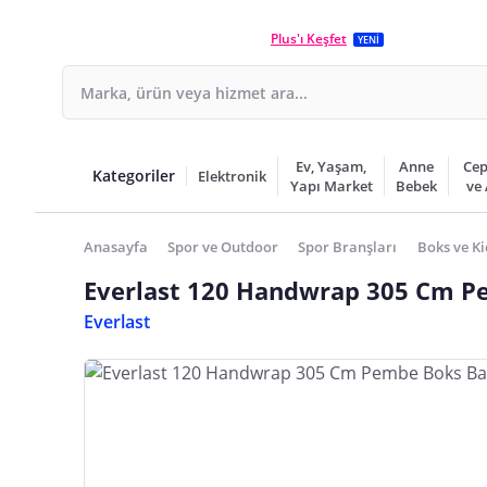
Plus'ı Keşfet
YENİ
Ev, Yaşam,
Anne
Cep
Kategoriler
Elektronik
Yapı Market
Bebek
ve
Anasayfa
Spor ve Outdoor
Spor Branşları
Boks ve Ki
Everlast 120 Handwrap 305 Cm P
Everlast