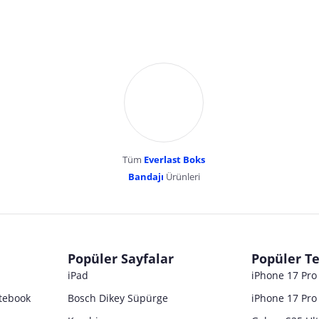
Tüm
Everlast Boks
Bandajı
Ürünleri
dır. Pazarama, bu içeriklerden dolayı herhangi bir sorumluluk kabul etmemektedir.
Popüler Sayfalar
Popüler Te
iPad
iPhone 17 Pr
tebook
Bosch Dikey Süpürge
iPhone 17 Pro