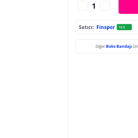
Satıcı:
Finspor
10.0
Diğer
Boks Bandajı
Ür