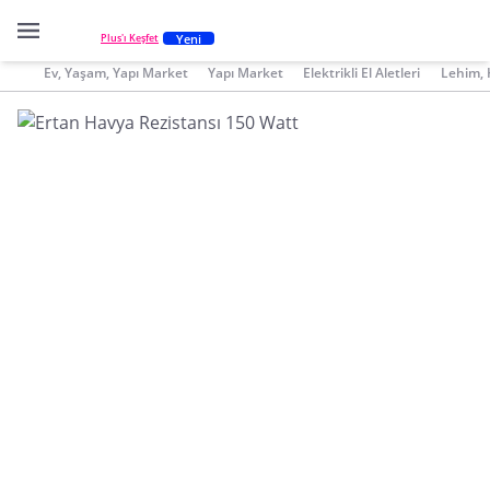
Yeni
Plus'ı Keşfet
Ev, Yaşam, Yapı Market
Yapı Market
Elektrikli El Aletleri
Lehim, 