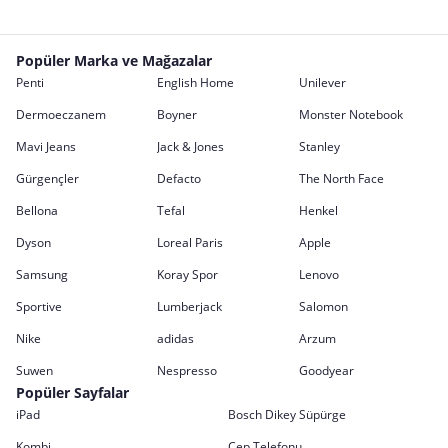
Popüler Marka ve Mağazalar
Penti
English Home
Unilever
Dermoeczanem
Boyner
Monster Notebook
Mavi Jeans
Jack & Jones
Stanley
Gürgençler
Defacto
The North Face
Bellona
Tefal
Henkel
Dyson
Loreal Paris
Apple
Samsung
Koray Spor
Lenovo
Sportive
Lumberjack
Salomon
Nike
adidas
Arzum
Suwen
Nespresso
Goodyear
Popüler Sayfalar
iPad
Bosch Dikey Süpürge
Kombi
Cep Telefonu