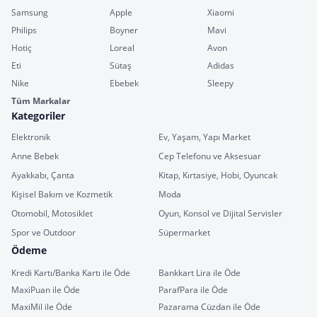
Samsung
Apple
Xiaomi
Philips
Boyner
Mavi
Hotiç
Loreal
Avon
Eti
Sütaş
Adidas
Nike
Ebebek
Sleepy
Tüm Markalar
Kategoriler
Elektronik
Ev, Yaşam, Yapı Market
Anne Bebek
Cep Telefonu ve Aksesuar
Ayakkabı, Çanta
Kitap, Kırtasiye, Hobi, Oyuncak
Kişisel Bakım ve Kozmetik
Moda
Otomobil, Motosiklet
Oyun, Konsol ve Dijital Servisler
Spor ve Outdoor
Süpermarket
Ödeme
Kredi Kartı/Banka Kartı ile Öde
Bankkart Lira ile Öde
MaxiPuan ile Öde
ParafPara ile Öde
MaxiMil ile Öde
Pazarama Cüzdan ile Öde