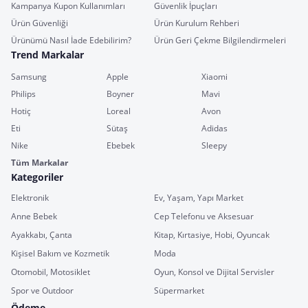
Kampanya Kupon Kullanımları
Güvenlik İpuçları
Ürün Güvenliği
Ürün Kurulum Rehberi
Ürünümü Nasıl İade Edebilirim?
Ürün Geri Çekme Bilgilendirmeleri
Trend Markalar
Samsung
Apple
Xiaomi
Philips
Boyner
Mavi
Hotiç
Loreal
Avon
Eti
Sütaş
Adidas
Nike
Ebebek
Sleepy
Tüm Markalar
Kategoriler
Elektronik
Ev, Yaşam, Yapı Market
Anne Bebek
Cep Telefonu ve Aksesuar
Ayakkabı, Çanta
Kitap, Kırtasiye, Hobi, Oyuncak
Kişisel Bakım ve Kozmetik
Moda
Otomobil, Motosiklet
Oyun, Konsol ve Dijital Servisler
Spor ve Outdoor
Süpermarket
Ödeme