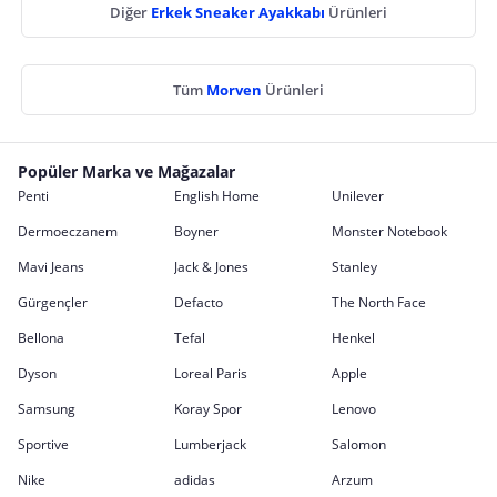
Diğer
Erkek Sneaker Ayakkabı
Ürünleri
Tüm
Morven
Ürünleri
Popüler Marka ve Mağazalar
Penti
English Home
Unilever
Dermoeczanem
Boyner
Monster Notebook
Mavi Jeans
Jack & Jones
Stanley
Gürgençler
Defacto
The North Face
Bellona
Tefal
Henkel
Dyson
Loreal Paris
Apple
Samsung
Koray Spor
Lenovo
Sportive
Lumberjack
Salomon
Nike
adidas
Arzum