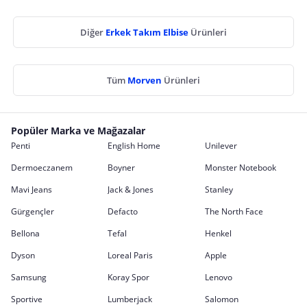
Diğer
Erkek Takım Elbise
Ürünleri
Tüm
Morven
Ürünleri
Popüler Marka ve Mağazalar
Penti
English Home
Unilever
Dermoeczanem
Boyner
Monster Notebook
Mavi Jeans
Jack & Jones
Stanley
Gürgençler
Defacto
The North Face
Bellona
Tefal
Henkel
Dyson
Loreal Paris
Apple
Samsung
Koray Spor
Lenovo
Sportive
Lumberjack
Salomon