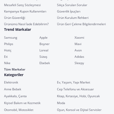
Mesafeli Satış Sözleşmesi
Sıkça Sorulan Sorular
Kampanya Kupon Kullanımları
Güvenlik İpuçları
Ürün Güvenliği
Ürün Kurulum Rehberi
Ürünümü Nasıl İade Edebilirim?
Ürün Geri Çekme Bilgilendirmeleri
Trend Markalar
Samsung
Apple
Xiaomi
Philips
Boyner
Mavi
Hotiç
Loreal
Avon
Eti
Sütaş
Adidas
Nike
Ebebek
Sleepy
Tüm Markalar
Kategoriler
Elektronik
Ev, Yaşam, Yapı Market
Anne Bebek
Cep Telefonu ve Aksesuar
Ayakkabı, Çanta
Kitap, Kırtasiye, Hobi, Oyuncak
Kişisel Bakım ve Kozmetik
Moda
Otomobil, Motosiklet
Oyun, Konsol ve Dijital Servisler