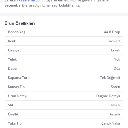
gereken 
Pazarama.com
'u ziyaret etmek. Hizli ve güvenilir teslimat 
seçenekleriyle, aradiginiz her seyi bulabilirsiniz.
Ürün Özellikleri
Beden/Yaş
44-6 Drop
Renk
Lacivert
Cinsiyet
Erkek
Yelek
Yok
Desen
Düz
Kapama Türü
Tek Düğmeli
Kumaş Tipi
Saten
Ürün Detayı
Düğme Detaylı
Stil
Klasik
Özellik
Astarlı
Yaka Tipi
Çentik Yaka