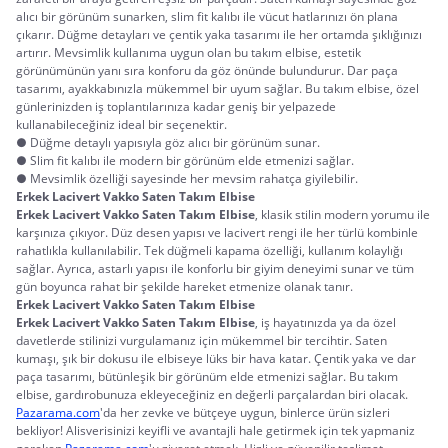
alıcı bir görünüm sunarken, slim fit kalıbı ile vücut hatlarınızı ön plana 
çıkarır. Düğme detayları ve çentik yaka tasarımı ile her ortamda şıklığınızı 
artırır. Mevsimlik kullanıma uygun olan bu takım elbise, estetik 
görünümünün yanı sıra konforu da göz önünde bulundurur. Dar paça 
tasarımı, ayakkabınızla mükemmel bir uyum sağlar. Bu takım elbise, özel 
günlerinizden iş toplantılarınıza kadar geniş bir yelpazede 
kullanabileceğiniz ideal bir seçenektir.
● Düğme detaylı yapısıyla göz alıcı bir görünüm sunar.
● Slim fit kalıbı ile modern bir görünüm elde etmenizi sağlar.
● Mevsimlik özelliği sayesinde her mevsim rahatça giyilebilir.
Erkek Lacivert Vakko Saten Takım Elbise
Erkek Lacivert Vakko Saten Takım Elbise
, klasik stilin modern yorumu ile 
karşınıza çıkıyor. Düz desen yapısı ve lacivert rengi ile her türlü kombinle 
rahatlıkla kullanılabilir. Tek düğmeli kapama özelliği, kullanım kolaylığı 
sağlar. Ayrıca, astarlı yapısı ile konforlu bir giyim deneyimi sunar ve tüm 
gün boyunca rahat bir şekilde hareket etmenize olanak tanır.
Erkek Lacivert Vakko Saten Takım Elbise
Erkek Lacivert Vakko Saten Takım Elbise
, iş hayatınızda ya da özel 
davetlerde stilinizi vurgulamanız için mükemmel bir tercihtir. Saten 
kumaşı, şık bir dokusu ile elbiseye lüks bir hava katar. Çentik yaka ve dar 
paça tasarımı, bütünleşik bir görünüm elde etmenizi sağlar. Bu takım 
elbise, gardırobunuza ekleyeceğiniz en değerli parçalardan biri olacak.
Pazarama.com
'da her zevke ve bütçeye uygun, binlerce ürün sizleri 
bekliyor! Alisverisinizi keyifli ve avantajli hale getirmek için tek yapmaniz 