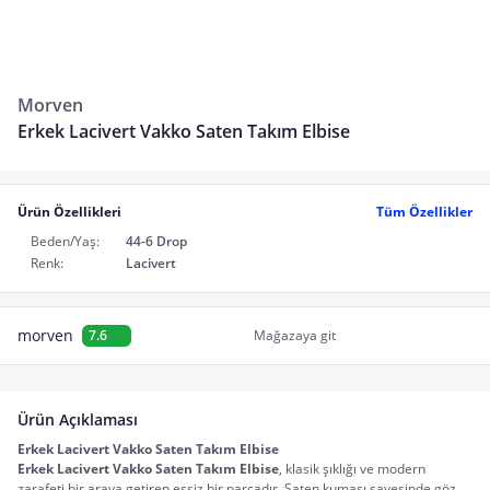
Morven
Erkek Lacivert Vakko Saten Takım Elbise
Ürün Özellikleri
Tüm Özellikler
Beden/Yaş:
44-6 Drop
Renk:
Lacivert
morven
7.6
Mağazaya git
Ürün Açıklaması
Erkek Lacivert Vakko Saten Takım Elbise
Erkek Lacivert Vakko Saten Takım Elbise
, klasik şıklığı ve modern 
zarafeti bir araya getiren eşsiz bir parçadır. Saten kumaşı sayesinde göz 