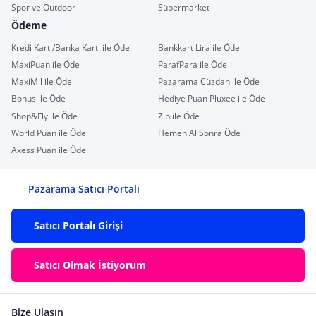
Spor ve Outdoor
Süpermarket
Ödeme
Kredi Kartı/Banka Kartı ile Öde
Bankkart Lira ile Öde
MaxiPuan ile Öde
ParafPara ile Öde
MaxiMil ile Öde
Pazarama Cüzdan ile Öde
Bonus ile Öde
Hediye Puan Pluxee ile Öde
Shop&Fly ile Öde
Zip ile Öde
World Puan ile Öde
Hemen Al Sonra Öde
Axess Puan ile Öde
Pazarama Satıcı Portalı
Satıcı Portalı Girişi
Satıcı Olmak İstiyorum
Bize Ulaşın