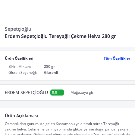
Sepetçioğlu
Erdem Sepetçioğlu Tereyağlı Çekme Helva 280 gr
Ürün Özellikleri
Tüm Özellikler
Birim Miktarı:
280 gr
Gluten Seçeneği:
Glutenli
ERDEM SEPETÇİOĞLU
9.9
Mağazaya git
Ürün Açıklaması
Osmanlı'dan günümüze gelen Kastamonu'ya ait tatlı miras Tereyağlı 
çekme helva. Çekme helvanınyapımında glikoz yerine doğal pancar şekeri 
kullanılmaktadır. Geleneksel yöntemlerle elde edilen,"tatlı miras" olarak da 