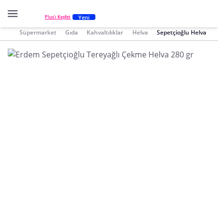
Yeni
Plus'ı Keşfet
Süpermarket
Gıda
Kahvaltılıklar
Helva
Sepetçioğlu Helva