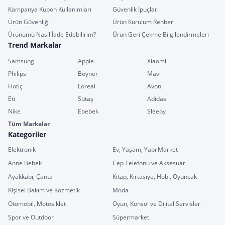
Kampanya Kupon Kullanımları
Güvenlik İpuçları
Ürün Güvenliği
Ürün Kurulum Rehberi
Ürünümü Nasıl İade Edebilirim?
Ürün Geri Çekme Bilgilendirmeleri
Trend Markalar
Samsung
Apple
Xiaomi
Philips
Boyner
Mavi
Hotiç
Loreal
Avon
Eti
Sütaş
Adidas
Nike
Ebebek
Sleepy
Tüm Markalar
Kategoriler
Elektronik
Ev, Yaşam, Yapı Market
Anne Bebek
Cep Telefonu ve Aksesuar
Ayakkabı, Çanta
Kitap, Kırtasiye, Hobi, Oyuncak
Kişisel Bakım ve Kozmetik
Moda
Otomobil, Motosiklet
Oyun, Konsol ve Dijital Servisler
Spor ve Outdoor
Süpermarket