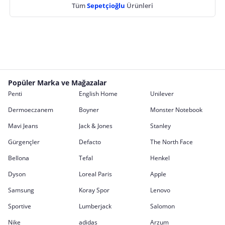
Tüm
Sepetçioğlu
Ürünleri
Popüler Marka ve Mağazalar
Penti
English Home
Unilever
Dermoeczanem
Boyner
Monster Notebook
Mavi Jeans
Jack & Jones
Stanley
Gürgençler
Defacto
The North Face
Bellona
Tefal
Henkel
Dyson
Loreal Paris
Apple
Samsung
Koray Spor
Lenovo
Sportive
Lumberjack
Salomon
Nike
adidas
Arzum