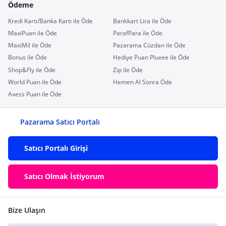
Ödeme
Kredi Kartı/Banka Kartı ile Öde
Bankkart Lira ile Öde
MaxiPuan ile Öde
ParafPara ile Öde
MaxiMil ile Öde
Pazarama Cüzdan ile Öde
Bonus ile Öde
Hediye Puan Pluxee ile Öde
Shop&Fly ile Öde
Zip ile Öde
World Puan ile Öde
Hemen Al Sonra Öde
Axess Puan ile Öde
Pazarama Satıcı Portalı
Satıcı Portalı Girişi
Satıcı Olmak İstiyorum
Bize Ulaşın