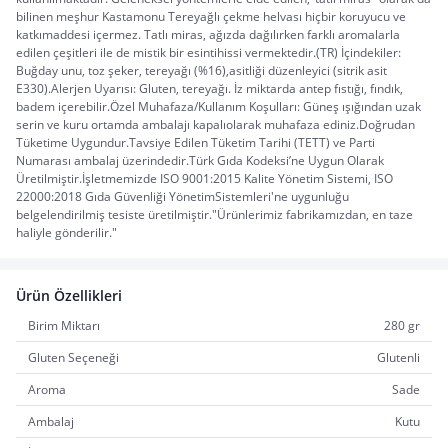
bilinen meşhur Kastamonu Tereyağlı çekme helvası hiçbir koruyucu ve 
katkımaddesi içermez. Tatlı miras, ağızda dağılırken farklı aromalarla 
edilen çeşitleri ile de mistik bir esintihissi vermektedir.(TR) İçindekiler: 
Buğday unu, toz şeker, tereyağı (%16),asitliği düzenleyici (sitrik asit 
E330).Alerjen Uyarısı: Gluten, tereyağı. İz miktarda antep fıstığı, fındık, 
badem içerebilir.Özel Muhafaza/Kullanım Koşulları: Güneş ışığından uzak 
serin ve kuru ortamda ambalajı kapalıolarak muhafaza ediniz.Doğrudan 
Tüketime Uygundur.Tavsiye Edilen Tüketim Tarihi (TETT) ve Parti 
Numarası ambalaj üzerindedir.Türk Gıda Kodeksi’ne Uygun Olarak 
Üretilmiştir.İşletmemizde ISO 9001:2015 Kalite Yönetim Sistemi, ISO 
22000:2018 Gıda Güvenliği YönetimSistemleri'ne uygunluğu 
belgelendirilmiş tesiste üretilmiştir."Ürünlerimiz fabrikamızdan, en taze 
haliyle gönderilir."
Ürün Özellikleri
Birim Miktarı
280 gr
Gluten Seçeneği
Glutenli
Aroma
Sade
Ambalaj
Kutu