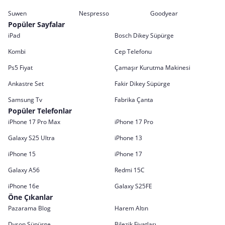
Suwen
Nespresso
Goodyear
Popüler Sayfalar
iPad
Bosch Dikey Süpürge
Kombi
Cep Telefonu
Ps5 Fiyat
Çamaşır Kurutma Makinesi
Ankastre Set
Fakir Dikey Süpürge
Samsung Tv
Fabrika Çanta
Popüler Telefonlar
iPhone 17 Pro Max
iPhone 17 Pro
Galaxy S25 Ultra
iPhone 13
iPhone 15
iPhone 17
Galaxy A56
Redmi 15C
iPhone 16e
Galaxy S25FE
Öne Çıkanlar
Pazarama Blog
Harem Altın
Dyson Süpürge
Bilezik Fiyatları