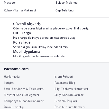
Macbook
Bulaşık Makinesi
Koltuk Yıkama Makinesi
Cep Telefonu
Güvenli Alışveriş
Ödeme ve adres bilgilerini kaydederek güvenli alış veriş.
Hızlı Kargo
Hızlı kargo ile ihtiyaçlarına en kısa sürede ulaş.
Kolay İade
Satın aldığın ürünü kolay iade edebilirsin.
Mobil Uygulama
Mobil uygulama ile Pazarama cebinde.
Pazarama.com
Hakkımızda
İşlem Rehberi
İletişim
Pazarama Blog
Satıcı Sorularım & Taleplerim
Bilgi Toplumu Hizmetleri
Mesafeli Satış Sözleşmesi
Sıkça Sorulan Sorular
Kampanya Kupon Kullanımları
Güvenlik İpuçları
Ürün Güvenliği
Ürün Kurulum Rehberi