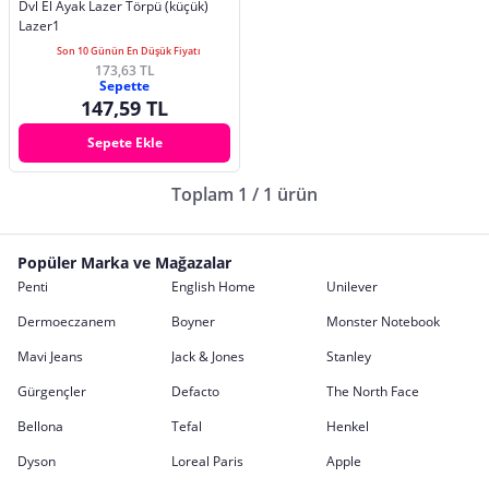
Dvl El Ayak Lazer Törpü (küçük)
Lazer1
Son 10 Günün En Düşük Fiyatı
173,63 TL
Sepette
147,59 TL
Sepete Ekle
Toplam 1 / 1 ürün
Popüler Marka ve Mağazalar
Penti
English Home
Unilever
Dermoeczanem
Boyner
Monster Notebook
Mavi Jeans
Jack & Jones
Stanley
Gürgençler
Defacto
The North Face
Bellona
Tefal
Henkel
Dyson
Loreal Paris
Apple