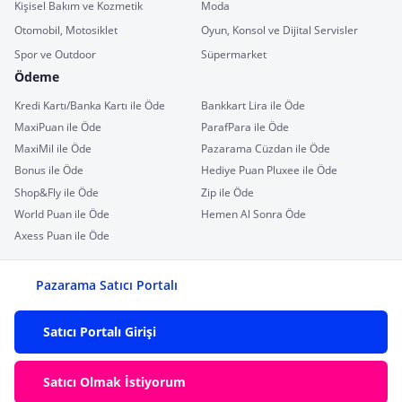
Kişisel Bakım ve Kozmetik
Moda
Otomobil, Motosiklet
Oyun, Konsol ve Dijital Servisler
Spor ve Outdoor
Süpermarket
Ödeme
Kredi Kartı/Banka Kartı ile Öde
Bankkart Lira ile Öde
MaxiPuan ile Öde
ParafPara ile Öde
MaxiMil ile Öde
Pazarama Cüzdan ile Öde
Bonus ile Öde
Hediye Puan Pluxee ile Öde
Shop&Fly ile Öde
Zip ile Öde
World Puan ile Öde
Hemen Al Sonra Öde
Axess Puan ile Öde
Pazarama Satıcı Portalı
Satıcı Portalı Girişi
Satıcı Olmak İstiyorum