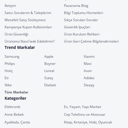
İletişim
Pazarama Blog
Satıcı Sorularım & Taleplerim
Bilgi Toplumu Hizmetleri
Mesafeli Satış Sözleşmesi
Sıkça Sorulan Sorular
Kampanya Kupon Kullanımları
Güvenlik İpuçları
Ürün Güvenliği
Ürün Kurulum Rehberi
Ürünümü Nasıl İade Edebilirim?
Ürün Geri Çekme Bilgilendirmeleri
Trend Markalar
Samsung
Apple
Xiaomi
Philips
Boyner
Mavi
Hotiç
Loreal
Avon
Eti
Sütaş
Adidas
Nike
Ebebek
Sleepy
Tüm Markalar
Kategoriler
Elektronik
Ev, Yaşam, Yapı Market
Anne Bebek
Cep Telefonu ve Aksesuar
Ayakkabı, Çanta
Kitap, Kırtasiye, Hobi, Oyuncak