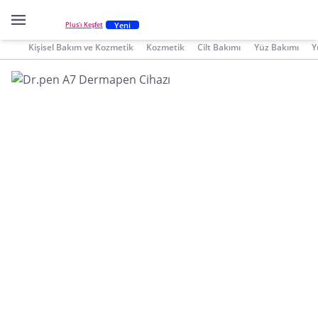
Yeni
Plus'ı Keşfet
Kişisel Bakım ve Kozmetik
Kozmetik
Cilt Bakımı
Yüz Bakımı
Y