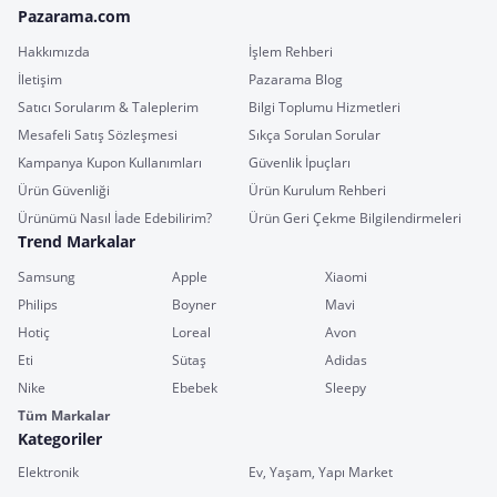
Pazarama.com
Hakkımızda
İşlem Rehberi
İletişim
Pazarama Blog
Satıcı Sorularım & Taleplerim
Bilgi Toplumu Hizmetleri
Mesafeli Satış Sözleşmesi
Sıkça Sorulan Sorular
Kampanya Kupon Kullanımları
Güvenlik İpuçları
Ürün Güvenliği
Ürün Kurulum Rehberi
Ürünümü Nasıl İade Edebilirim?
Ürün Geri Çekme Bilgilendirmeleri
Trend Markalar
Samsung
Apple
Xiaomi
Philips
Boyner
Mavi
Hotiç
Loreal
Avon
Eti
Sütaş
Adidas
Nike
Ebebek
Sleepy
Tüm Markalar
Kategoriler
Elektronik
Ev, Yaşam, Yapı Market