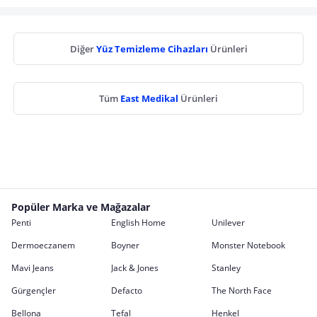
Diğer
Yüz Temizleme Cihazları
Ürünleri
Tüm
East Medikal
Ürünleri
Popüler Marka ve Mağazalar
Penti
English Home
Unilever
Dermoeczanem
Boyner
Monster Notebook
Mavi Jeans
Jack & Jones
Stanley
Gürgençler
Defacto
The North Face
Bellona
Tefal
Henkel