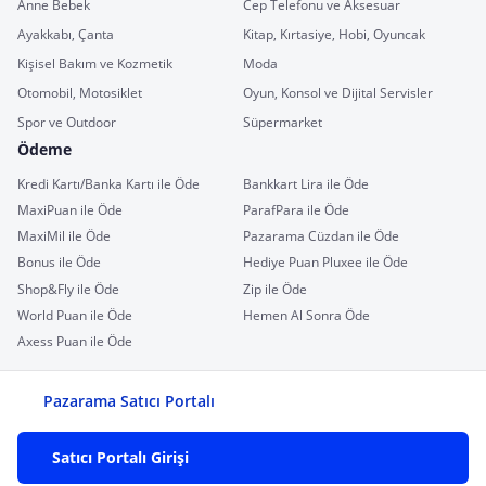
Anne Bebek
Cep Telefonu ve Aksesuar
Ayakkabı, Çanta
Kitap, Kırtasiye, Hobi, Oyuncak
Kişisel Bakım ve Kozmetik
Moda
Otomobil, Motosiklet
Oyun, Konsol ve Dijital Servisler
Spor ve Outdoor
Süpermarket
Ödeme
Kredi Kartı/Banka Kartı ile Öde
Bankkart Lira ile Öde
MaxiPuan ile Öde
ParafPara ile Öde
MaxiMil ile Öde
Pazarama Cüzdan ile Öde
Bonus ile Öde
Hediye Puan Pluxee ile Öde
Shop&Fly ile Öde
Zip ile Öde
World Puan ile Öde
Hemen Al Sonra Öde
Axess Puan ile Öde
Pazarama Satıcı Portalı
Satıcı Portalı Girişi